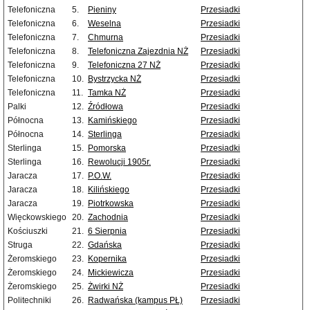
Telefoniczna
5.
Pieniny
Przesiadki
Telefoniczna
6.
Weselna
Przesiadki
Telefoniczna
7.
Chmurna
Przesiadki
Telefoniczna
8.
Telefoniczna Zajezdnia NŻ
Przesiadki
Telefoniczna
9.
Telefoniczna 27 NŻ
Przesiadki
Telefoniczna
10.
Bystrzycka NŻ
Przesiadki
Telefoniczna
11.
Tamka NŻ
Przesiadki
Palki
12.
Źródłowa
Przesiadki
Północna
13.
Kamińskiego
Przesiadki
Północna
14.
Sterlinga
Przesiadki
Sterlinga
15.
Pomorska
Przesiadki
Sterlinga
16.
Rewolucji 1905r.
Przesiadki
Jaracza
17.
P.O.W.
Przesiadki
Jaracza
18.
Kilińskiego
Przesiadki
Jaracza
19.
Piotrkowska
Przesiadki
Więckowskiego
20.
Zachodnia
Przesiadki
Kościuszki
21.
6 Sierpnia
Przesiadki
Struga
22.
Gdańska
Przesiadki
Żeromskiego
23.
Kopernika
Przesiadki
Żeromskiego
24.
Mickiewicza
Przesiadki
Żeromskiego
25.
Żwirki NŻ
Przesiadki
Politechniki
26.
Radwańska (kampus PŁ)
Przesiadki