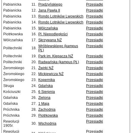
Pabianicka
11.
Prądzyńskiego
Przesiadki
Pabianicka
12.
Jana Pawła II
Przesiadki
Pabianicka
13.
Rondo Lotników Lwowskich
Przesiadki
Pabianicka
14.
Rondo Lotników Lwowskich
Przesiadki
Pabianicka
15.
Wólczańska
Przesiadki
Piotrkowska
16.
Pl. Niepodległości
Przesiadki
Wólczańska
17.
Skrzywana NŻ
Przesiadki
Wróblewskiego (kampus
Przesiadki
Politechniki
18.
PŁ)
Politechniki
19.
Park im. Klepacza NŻ
Przesiadki
Politechniki
20.
Radwańska (kampus PŁ)
Przesiadki
Żeromskiego
21.
Żwirki NŻ
Przesiadki
Żeromskiego
22.
Mickiewicza NŻ
Przesiadki
Żeromskiego
23.
Kopernika
Przesiadki
Struga
24.
Gdańska
Przesiadki
Kościuszki
25.
6 Sierpnia
Przesiadki
Gdańska
26.
Zielona
Przesiadki
Gdańska
27.
1 Maja
Przesiadki
Próchnika
28.
Zachodnia
Przesiadki
Próchnika
29.
Piotrkowska
Przesiadki
Rewolucji
Przesiadki
30.
Wschodnia
1905r.
Rewolucji
Przesiadki