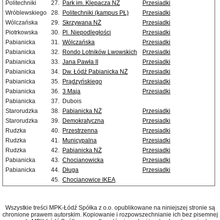
Politechniki
27.
Park im. Klepacza NŻ
Przesiadki
Wróblewskiego
28.
Politechniki (kampus PŁ)
Przesiadki
Wólczańska
29.
Skrzywana NŻ
Przesiadki
Piotrkowska
30.
Pl. Niepodległości
Przesiadki
Pabianicka
31.
Wólczańska
Przesiadki
Pabianicka
32.
Rondo Lotników Lwowskich
Przesiadki
Pabianicka
33.
Jana Pawła II
Przesiadki
Pabianicka
34.
Dw. Łódź Pabianicka NŻ
Przesiadki
Pabianicka
35.
Prądzyńskiego
Przesiadki
Pabianicka
36.
3 Maja
Przesiadki
Pabianicka
37.
Dubois
Starorudzka
38.
Pabianicka NŻ
Przesiadki
Starorudzka
39.
Demokratyczna
Przesiadki
Rudzka
40.
Przestrzenna
Przesiadki
Rudzka
41.
Municypalna
Przesiadki
Rudzka
42.
Pabianicka NŻ
Przesiadki
Pabianicka
43.
Chocianowicka
Przesiadki
Pabianicka
44.
Długa
Przesiadki
45.
Chocianowice IKEA
Wszystkie treści MPK-Łódź Spółka z o.o. opublikowane na niniejszej stronie są
chronione prawem autorskim. Kopiowanie i rozpowszechnianie ich bez pisemnej