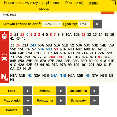
Nasza strona wykorzystuje pliki cookie. Dowiedz się
więcej
x
#
więcej.
Sprawdź rozkład na dzień:
i godzinę:
Z
Z1
Z2
0
1
2
3
4
5
6
7
8
9
10A
10B
11
12
13
14
15
16
41
43
45
Z3
Z6
Z13
Z43
50A
50B
51A
51B
52
53A
53C
53B
54B
55A
55B
55C
56
57
58A
58B
59
60A
60B
60C
60D
61
62
63
64A
64B
65A
65B
66
67
68
69A
69B
70
71A
71B
72A
72B
73
75A
75B
76
77
78
80A
80B
81A
81B
82A
82B
83
84A
84B
85A
85B
86
87A
87B
88A
88B
88C
88D
89
90
91A
91B
91C
92A
92B
93
94
96
97A
97B
99
100
101
201
202
6.
F1
G1
G2
H
W
N1A
N1B
N2
N3A
N3B
N4A
N4B
N5A
N5B
N6
N7A
N7B
N8
N9
Linie
Zmiany
Utrudnienia
Przystanki
Połączenia
Schematy
Pobierz