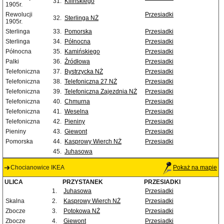
31.
Kilińskiego
1905r.
Rewolucji
Przesiadki
32.
Sterlinga NŻ
1905r.
Sterlinga
33.
Pomorska
Przesiadki
Sterlinga
34.
Północna
Przesiadki
Północna
35.
Kamińskiego
Przesiadki
Palki
36.
Źródłowa
Przesiadki
Telefoniczna
37.
Bystrzycka NŻ
Przesiadki
Telefoniczna
38.
Telefoniczna 27 NŻ
Przesiadki
Telefoniczna
39.
Telefoniczna Zajezdnia NŻ
Przesiadki
Telefoniczna
40.
Chmurna
Przesiadki
Telefoniczna
41.
Weselna
Przesiadki
Telefoniczna
42.
Pieniny
Przesiadki
Pieniny
43.
Giewont
Przesiadki
Pomorska
44.
Kasprowy Wierch NŻ
Przesiadki
45.
Juhasowa
Chocianowice IKEA
Pokaż na mapie
ULICA
PRZYSTANEK
PRZESIADKI
1.
Juhasowa
Przesiadki
Skalna
2.
Kasprowy Wierch NŻ
Przesiadki
Zbocze
3.
Potokowa NŻ
Przesiadki
Zbocze
4.
Giewont
Przesiadki