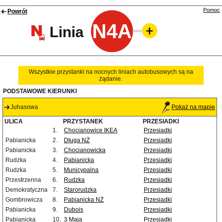
Pomoc
Powrót
N4A
Linia
Wszystkie przystanki na nocnych liniach autobusowych są na
żądanie.
PODSTAWOWE KIERUNKI
Juhasowa
Pokaż na mapie
ULICA
PRZYSTANEK
PRZESIADKI
1.
Chocianowice IKEA
Przesiadki
Pabianicka
2.
Długa NŻ
Przesiadki
Pabianicka
3.
Chocianowicka
Przesiadki
Rudzka
4.
Pabianicka
Przesiadki
Rudzka
5.
Municypalna
Przesiadki
Przestrzenna
6.
Rudzka
Przesiadki
Demokratyczna
7.
Starorudzka
Przesiadki
Gombrowicza
8.
Pabianicka NŻ
Przesiadki
Pabianicka
9.
Dubois
Przesiadki
Pabianicka
10.
3 Maja
Przesiadki