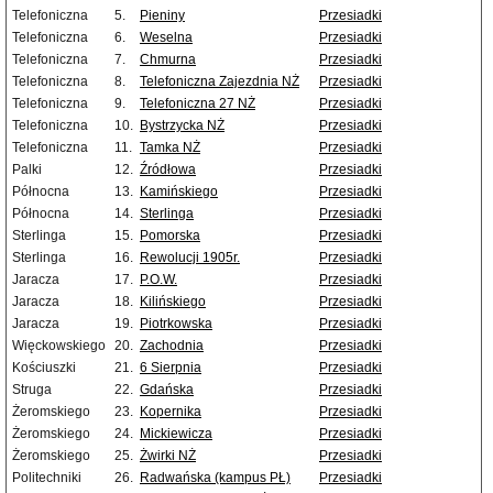
Telefoniczna
5.
Pieniny
Przesiadki
Telefoniczna
6.
Weselna
Przesiadki
Telefoniczna
7.
Chmurna
Przesiadki
Telefoniczna
8.
Telefoniczna Zajezdnia NŻ
Przesiadki
Telefoniczna
9.
Telefoniczna 27 NŻ
Przesiadki
Telefoniczna
10.
Bystrzycka NŻ
Przesiadki
Telefoniczna
11.
Tamka NŻ
Przesiadki
Palki
12.
Źródłowa
Przesiadki
Północna
13.
Kamińskiego
Przesiadki
Północna
14.
Sterlinga
Przesiadki
Sterlinga
15.
Pomorska
Przesiadki
Sterlinga
16.
Rewolucji 1905r.
Przesiadki
Jaracza
17.
P.O.W.
Przesiadki
Jaracza
18.
Kilińskiego
Przesiadki
Jaracza
19.
Piotrkowska
Przesiadki
Więckowskiego
20.
Zachodnia
Przesiadki
Kościuszki
21.
6 Sierpnia
Przesiadki
Struga
22.
Gdańska
Przesiadki
Żeromskiego
23.
Kopernika
Przesiadki
Żeromskiego
24.
Mickiewicza
Przesiadki
Żeromskiego
25.
Żwirki NŻ
Przesiadki
Politechniki
26.
Radwańska (kampus PŁ)
Przesiadki