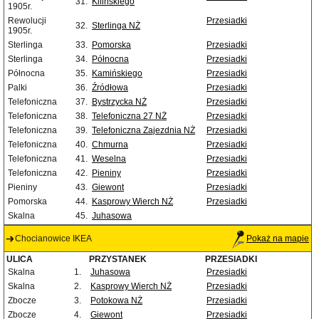
31.
Kilińskiego
1905r.
Rewolucji
Przesiadki
32.
Sterlinga NŻ
1905r.
Sterlinga
33.
Pomorska
Przesiadki
Sterlinga
34.
Północna
Przesiadki
Północna
35.
Kamińskiego
Przesiadki
Palki
36.
Źródłowa
Przesiadki
Telefoniczna
37.
Bystrzycka NŻ
Przesiadki
Telefoniczna
38.
Telefoniczna 27 NŻ
Przesiadki
Telefoniczna
39.
Telefoniczna Zajezdnia NŻ
Przesiadki
Telefoniczna
40.
Chmurna
Przesiadki
Telefoniczna
41.
Weselna
Przesiadki
Telefoniczna
42.
Pieniny
Przesiadki
Pieniny
43.
Giewont
Przesiadki
Pomorska
44.
Kasprowy Wierch NŻ
Przesiadki
Skalna
45.
Juhasowa
Chocianowice IKEA
Pokaż na mapie
ULICA
PRZYSTANEK
PRZESIADKI
Skalna
1.
Juhasowa
Przesiadki
Skalna
2.
Kasprowy Wierch NŻ
Przesiadki
Zbocze
3.
Potokowa NŻ
Przesiadki
Zbocze
4.
Giewont
Przesiadki