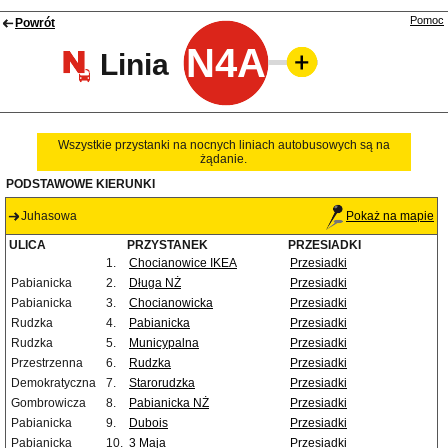
Pomoc
Powrót
N4A
Linia
Wszystkie przystanki na nocnych liniach autobusowych są na
żądanie.
PODSTAWOWE KIERUNKI
Juhasowa
Pokaż na mapie
ULICA
PRZYSTANEK
PRZESIADKI
1.
Chocianowice IKEA
Przesiadki
Pabianicka
2.
Długa NŻ
Przesiadki
Pabianicka
3.
Chocianowicka
Przesiadki
Rudzka
4.
Pabianicka
Przesiadki
Rudzka
5.
Municypalna
Przesiadki
Przestrzenna
6.
Rudzka
Przesiadki
Demokratyczna
7.
Starorudzka
Przesiadki
Gombrowicza
8.
Pabianicka NŻ
Przesiadki
Pabianicka
9.
Dubois
Przesiadki
Pabianicka
10.
3 Maja
Przesiadki