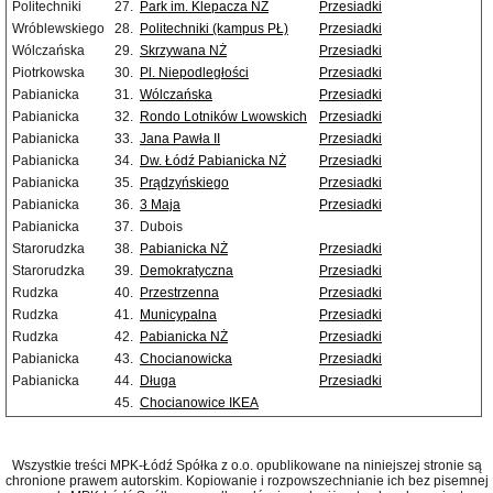
Politechniki
27.
Park im. Klepacza NŻ
Przesiadki
Wróblewskiego
28.
Politechniki (kampus PŁ)
Przesiadki
Wólczańska
29.
Skrzywana NŻ
Przesiadki
Piotrkowska
30.
Pl. Niepodległości
Przesiadki
Pabianicka
31.
Wólczańska
Przesiadki
Pabianicka
32.
Rondo Lotników Lwowskich
Przesiadki
Pabianicka
33.
Jana Pawła II
Przesiadki
Pabianicka
34.
Dw. Łódź Pabianicka NŻ
Przesiadki
Pabianicka
35.
Prądzyńskiego
Przesiadki
Pabianicka
36.
3 Maja
Przesiadki
Pabianicka
37.
Dubois
Starorudzka
38.
Pabianicka NŻ
Przesiadki
Starorudzka
39.
Demokratyczna
Przesiadki
Rudzka
40.
Przestrzenna
Przesiadki
Rudzka
41.
Municypalna
Przesiadki
Rudzka
42.
Pabianicka NŻ
Przesiadki
Pabianicka
43.
Chocianowicka
Przesiadki
Pabianicka
44.
Długa
Przesiadki
45.
Chocianowice IKEA
Wszystkie treści MPK-Łódź Spółka z o.o. opublikowane na niniejszej stronie są
chronione prawem autorskim. Kopiowanie i rozpowszechnianie ich bez pisemnej