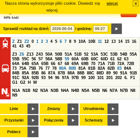
Nasza strona wykorzystuje pliki cookie. Dowiedz się
więcej
x
#
więcej.
Sprawdź rozkład na dzień:
i godzinę:
Z
Z1
Z2
0
1
2
3
4
5
6
7
8
9
10A
10B
11
12
13
14
15
16
41
43
45
Z3
Z6
Z13
Z43
50A
50B
51A
51B
52
53A
53C
53B
54B
55A
55B
55C
56
57
58A
58B
59
60A
60B
60C
60D
61
62
63
64A
64B
65A
65B
66
67
68
69A
69B
70
71A
71B
72A
72B
73
75A
75B
76
77
78
80A
80B
81A
81B
82A
82B
83
84A
84B
85A
85B
86
87A
87B
88A
88B
88C
88D
89
90
91A
91B
91C
92A
92B
93
94
96
97A
97B
99
100
101
201
202
6.
F1
G1
G2
H
W
N1A
N1B
N2
N3A
N3B
N4A
N4B
N5A
N5B
N6
N7A
N7B
N8
N9
Linie
Zmiany
Utrudnienia
Przystanki
Połączenia
Schematy
Pobierz