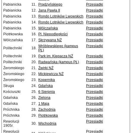
Pabianicka
11.
Prądzyńskiego
Przesiadki
Pabianicka
12.
Jana Pawła II
Przesiadki
Pabianicka
13.
Rondo Lotników Lwowskich
Przesiadki
Pabianicka
14.
Rondo Lotników Lwowskich
Przesiadki
Pabianicka
15.
Wólczańska
Przesiadki
Piotrkowska
16.
Pl. Niepodległości
Przesiadki
Wólczańska
17.
Skrzywana NŻ
Przesiadki
Wróblewskiego (kampus
Przesiadki
Politechniki
18.
PŁ)
Politechniki
19.
Park im. Klepacza NŻ
Przesiadki
Politechniki
20.
Radwańska (kampus PŁ)
Przesiadki
Żeromskiego
21.
Żwirki NŻ
Przesiadki
Żeromskiego
22.
Mickiewicza NŻ
Przesiadki
Żeromskiego
23.
Kopernika
Przesiadki
Struga
24.
Gdańska
Przesiadki
Kościuszki
25.
6 Sierpnia
Przesiadki
Gdańska
26.
Zielona
Przesiadki
Gdańska
27.
1 Maja
Przesiadki
Próchnika
28.
Zachodnia
Przesiadki
Próchnika
29.
Piotrkowska
Przesiadki
Rewolucji
Przesiadki
30.
Wschodnia
1905r.
Rewolucji
Przesiadki