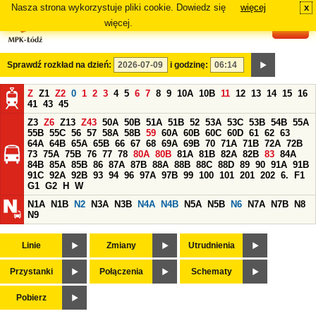
Nasza strona wykorzystuje pliki cookie. Dowiedz się
więcej
x
#
więcej.
Sprawdź rozkład na dzień:
i godzinę:
Z
Z1
Z2
0
1
2
3
4
5
6
7
8
9
10A
10B
11
12
13
14
15
16
41
43
45
Z3
Z6
Z13
Z43
50A
50B
51A
51B
52
53A
53C
53B
54B
55A
55B
55C
56
57
58A
58B
59
60A
60B
60C
60D
61
62
63
64A
64B
65A
65B
66
67
68
69A
69B
70
71A
71B
72A
72B
73
75A
75B
76
77
78
80A
80B
81A
81B
82A
82B
83
84A
84B
85A
85B
86
87A
87B
88A
88B
88C
88D
89
90
91A
91B
91C
92A
92B
93
94
96
97A
97B
99
100
101
201
202
6.
F1
G1
G2
H
W
N1A
N1B
N2
N3A
N3B
N4A
N4B
N5A
N5B
N6
N7A
N7B
N8
N9
Linie
Zmiany
Utrudnienia
Przystanki
Połączenia
Schematy
Pobierz