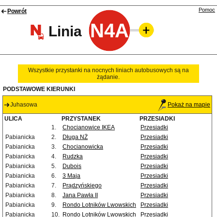
Pomoc
Powrót
N4A
Linia
Wszystkie przystanki na nocnych liniach autobusowych są na
żądanie.
PODSTAWOWE KIERUNKI
Juhasowa
Pokaż na mapie
ULICA
PRZYSTANEK
PRZESIADKI
1.
Chocianowice IKEA
Przesiadki
Pabianicka
2.
Długa NŻ
Przesiadki
Pabianicka
3.
Chocianowicka
Przesiadki
Pabianicka
4.
Rudzka
Przesiadki
Pabianicka
5.
Dubois
Przesiadki
Pabianicka
6.
3 Maja
Przesiadki
Pabianicka
7.
Prądzyńskiego
Przesiadki
Pabianicka
8.
Jana Pawła II
Przesiadki
Pabianicka
9.
Rondo Lotników Lwowskich
Przesiadki
Pabianicka
10.
Rondo Lotników Lwowskich
Przesiadki