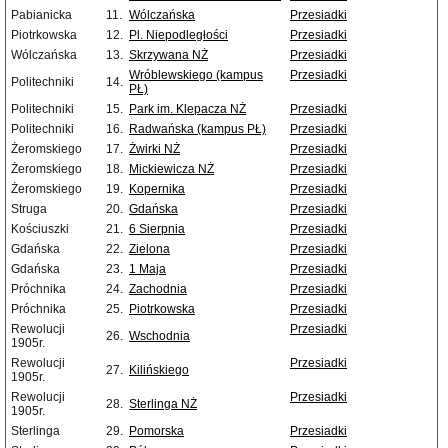
Pabianicka
11.
Wólczańska
Przesiadki
Piotrkowska
12.
Pl. Niepodległości
Przesiadki
Wólczańska
13.
Skrzywana NŻ
Przesiadki
Wróblewskiego (kampus
Przesiadki
Politechniki
14.
PŁ)
Politechniki
15.
Park im. Klepacza NŻ
Przesiadki
Politechniki
16.
Radwańska (kampus PŁ)
Przesiadki
Żeromskiego
17.
Żwirki NŻ
Przesiadki
Żeromskiego
18.
Mickiewicza NŻ
Przesiadki
Żeromskiego
19.
Kopernika
Przesiadki
Struga
20.
Gdańska
Przesiadki
Kościuszki
21.
6 Sierpnia
Przesiadki
Gdańska
22.
Zielona
Przesiadki
Gdańska
23.
1 Maja
Przesiadki
Próchnika
24.
Zachodnia
Przesiadki
Próchnika
25.
Piotrkowska
Przesiadki
Rewolucji
Przesiadki
26.
Wschodnia
1905r.
Rewolucji
Przesiadki
27.
Kilińskiego
1905r.
Rewolucji
Przesiadki
28.
Sterlinga NŻ
1905r.
Sterlinga
29.
Pomorska
Przesiadki