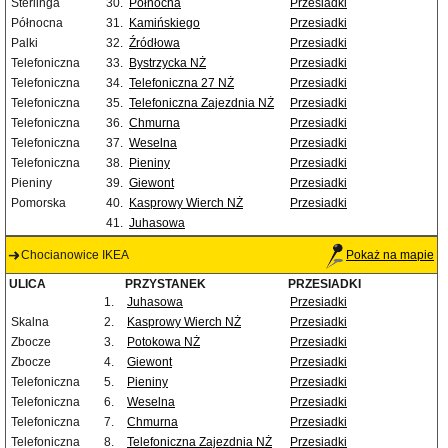
Sterlinga
30.
Północna
Przesiadki
Północna
31.
Kamińskiego
Przesiadki
Palki
32.
Źródłowa
Przesiadki
Telefoniczna
33.
Bystrzycka NŻ
Przesiadki
Telefoniczna
34.
Telefoniczna 27 NŻ
Przesiadki
Telefoniczna
35.
Telefoniczna Zajezdnia NŻ
Przesiadki
Telefoniczna
36.
Chmurna
Przesiadki
Telefoniczna
37.
Weselna
Przesiadki
Telefoniczna
38.
Pieniny
Przesiadki
Pieniny
39.
Giewont
Przesiadki
Pomorska
40.
Kasprowy Wierch NŻ
Przesiadki
41.
Juhasowa
Chocianowice IKEA
Pokaż na mapie
ULICA
PRZYSTANEK
PRZESIADKI
1.
Juhasowa
Przesiadki
Skalna
2.
Kasprowy Wierch NŻ
Przesiadki
Zbocze
3.
Potokowa NŻ
Przesiadki
Zbocze
4.
Giewont
Przesiadki
Telefoniczna
5.
Pieniny
Przesiadki
Telefoniczna
6.
Weselna
Przesiadki
Telefoniczna
7.
Chmurna
Przesiadki
Telefoniczna
8.
Telefoniczna Zajezdnia NŻ
Przesiadki