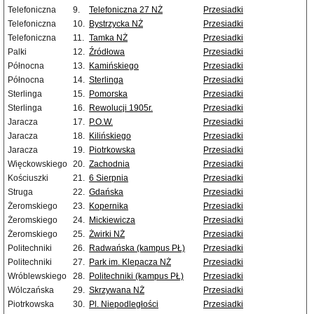
Telefoniczna
9.
Telefoniczna 27 NŻ
Przesiadki
Telefoniczna
10.
Bystrzycka NŻ
Przesiadki
Telefoniczna
11.
Tamka NŻ
Przesiadki
Palki
12.
Źródłowa
Przesiadki
Północna
13.
Kamińskiego
Przesiadki
Północna
14.
Sterlinga
Przesiadki
Sterlinga
15.
Pomorska
Przesiadki
Sterlinga
16.
Rewolucji 1905r.
Przesiadki
Jaracza
17.
P.O.W.
Przesiadki
Jaracza
18.
Kilińskiego
Przesiadki
Jaracza
19.
Piotrkowska
Przesiadki
Więckowskiego
20.
Zachodnia
Przesiadki
Kościuszki
21.
6 Sierpnia
Przesiadki
Struga
22.
Gdańska
Przesiadki
Żeromskiego
23.
Kopernika
Przesiadki
Żeromskiego
24.
Mickiewicza
Przesiadki
Żeromskiego
25.
Żwirki NŻ
Przesiadki
Politechniki
26.
Radwańska (kampus PŁ)
Przesiadki
Politechniki
27.
Park im. Klepacza NŻ
Przesiadki
Wróblewskiego
28.
Politechniki (kampus PŁ)
Przesiadki
Wólczańska
29.
Skrzywana NŻ
Przesiadki
Piotrkowska
30.
Pl. Niepodległości
Przesiadki