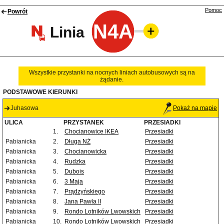
Pomoc
Powrót
N4A
Linia
Wszystkie przystanki na nocnych liniach autobusowych są na
żądanie.
PODSTAWOWE KIERUNKI
Juhasowa
Pokaż na mapie
ULICA
PRZYSTANEK
PRZESIADKI
1.
Chocianowice IKEA
Przesiadki
Pabianicka
2.
Długa NŻ
Przesiadki
Pabianicka
3.
Chocianowicka
Przesiadki
Pabianicka
4.
Rudzka
Przesiadki
Pabianicka
5.
Dubois
Przesiadki
Pabianicka
6.
3 Maja
Przesiadki
Pabianicka
7.
Prądzyńskiego
Przesiadki
Pabianicka
8.
Jana Pawła II
Przesiadki
Pabianicka
9.
Rondo Lotników Lwowskich
Przesiadki
Pabianicka
10.
Rondo Lotników Lwowskich
Przesiadki