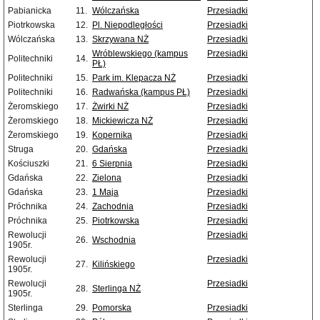
Pabianicka
11.
Wólczańska
Przesiadki
Piotrkowska
12.
Pl. Niepodległości
Przesiadki
Wólczańska
13.
Skrzywana NŻ
Przesiadki
Wróblewskiego (kampus
Przesiadki
Politechniki
14.
PŁ)
Politechniki
15.
Park im. Klepacza NŻ
Przesiadki
Politechniki
16.
Radwańska (kampus PŁ)
Przesiadki
Żeromskiego
17.
Żwirki NŻ
Przesiadki
Żeromskiego
18.
Mickiewicza NŻ
Przesiadki
Żeromskiego
19.
Kopernika
Przesiadki
Struga
20.
Gdańska
Przesiadki
Kościuszki
21.
6 Sierpnia
Przesiadki
Gdańska
22.
Zielona
Przesiadki
Gdańska
23.
1 Maja
Przesiadki
Próchnika
24.
Zachodnia
Przesiadki
Próchnika
25.
Piotrkowska
Przesiadki
Rewolucji
Przesiadki
26.
Wschodnia
1905r.
Rewolucji
Przesiadki
27.
Kilińskiego
1905r.
Rewolucji
Przesiadki
28.
Sterlinga NŻ
1905r.
Sterlinga
29.
Pomorska
Przesiadki