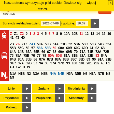
Nasza strona wykorzystuje pliki cookie. Dowiedz się
więcej
x
#
więcej.
Sprawdź rozkład na dzień:
i godzinę:
Z
Z1
Z2
0
1
2
3
4
5
6
7
8
9
10A
10B
11
12
13
14
15
16
41
43
45
Z3
Z6
Z13
Z43
50A
50B
51A
51B
52
53A
53C
53B
54B
55A
55B
55C
56
57
58A
58B
59
60A
60B
60C
60D
61
62
63
64A
64B
65A
65B
66
67
68
69A
69B
70
71A
71B
72A
72B
73
75A
75B
76
77
78
80A
80B
81A
81B
82A
82B
83
84A
84B
85A
85B
86
87A
87B
88A
88B
88C
88D
89
90
91A
91B
91C
92A
92B
93
94
96
97A
97B
99
100
101
201
202
6.
F1
G1
G2
H
W
N1A
N1B
N2
N3A
N3B
N4A
N4B
N5A
N5B
N6
N7A
N7B
N8
N9
Linie
Zmiany
Utrudnienia
Przystanki
Połączenia
Schematy
Pobierz