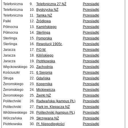
Telefoniczna
9.
Telefoniczna 27 NŻ
Przesiadki
Telefoniczna
10.
Bystrzycka NŻ
Przesiadki
Telefoniczna
11.
Tamka NŻ
Przesiadki
Palki
12.
Źródłowa
Przesiadki
Północna
13.
Kamińskiego
Przesiadki
Północna
14.
Sterlinga
Przesiadki
Sterlinga
15.
Pomorska
Przesiadki
Sterlinga
16.
Rewolucji 1905r.
Przesiadki
Jaracza
17.
P.O.W.
Przesiadki
Jaracza
18.
Kilińskiego
Przesiadki
Jaracza
19.
Piotrkowska
Przesiadki
Więckowskiego
20.
Zachodnia
Przesiadki
Kościuszki
21.
6 Sierpnia
Przesiadki
Struga
22.
Gdańska
Przesiadki
Żeromskiego
23.
Kopernika
Przesiadki
Żeromskiego
24.
Mickiewicza
Przesiadki
Żeromskiego
25.
Żwirki NŻ
Przesiadki
Politechniki
26.
Radwańska (kampus PŁ)
Przesiadki
Politechniki
27.
Park im. Klepacza NŻ
Przesiadki
Wróblewskiego
28.
Politechniki (kampus PŁ)
Przesiadki
Wólczańska
29.
Skrzywana NŻ
Przesiadki
Piotrkowska
30.
Pl. Niepodległości
Przesiadki