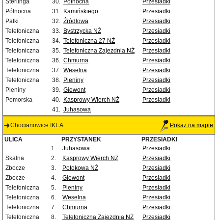
Sterlinga
30.
Północna
Przesiadki
Północna
31.
Kamińskiego
Przesiadki
Palki
32.
Źródłowa
Przesiadki
Telefoniczna
33.
Bystrzycka NŻ
Przesiadki
Telefoniczna
34.
Telefoniczna 27 NŻ
Przesiadki
Telefoniczna
35.
Telefoniczna Zajezdnia NŻ
Przesiadki
Telefoniczna
36.
Chmurna
Przesiadki
Telefoniczna
37.
Weselna
Przesiadki
Telefoniczna
38.
Pieniny
Przesiadki
Pieniny
39.
Giewont
Przesiadki
Pomorska
40.
Kasprowy Wierch NŻ
Przesiadki
41.
Juhasowa
Chocianowice IKEA
Pokaż na mapie
ULICA
PRZYSTANEK
PRZESIADKI
1.
Juhasowa
Przesiadki
Skalna
2.
Kasprowy Wierch NŻ
Przesiadki
Zbocze
3.
Potokowa NŻ
Przesiadki
Zbocze
4.
Giewont
Przesiadki
Telefoniczna
5.
Pieniny
Przesiadki
Telefoniczna
6.
Weselna
Przesiadki
Telefoniczna
7.
Chmurna
Przesiadki
Telefoniczna
8.
Telefoniczna Zajezdnia NŻ
Przesiadki