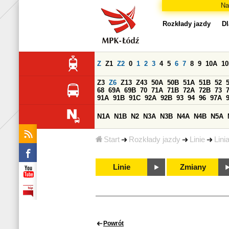
Na
Rozkłady jazdy
Dl
Z
Z1
Z2
0
1
2
3
4
5
6
7
8
9
10A
1
Z3
Z6
Z13
Z43
50A
50B
51A
51B
52
68
69A
69B
70
71A
71B
72A
72B
73
91A
91B
91C
92A
92B
93
94
96
97A
N1A
N1B
N2
N3A
N3B
N4A
N4B
N5A
Start
Rozkłady jazdy
Linie
Lini
Linie
Zmiany
Powrót