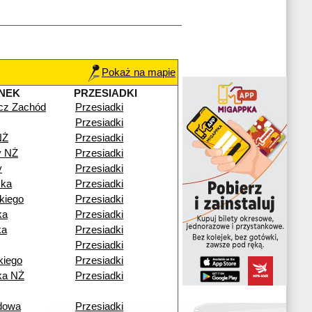
Pokaż na mapie
NEK
PRZESIADKI
cz Zachód
Przesiadki
Przesiadki
NŻ
Przesiadki
y NŻ
Przesiadki
y
Przesiadki
zka
Przesiadki
kiego
Przesiadki
ka
Przesiadki
ka
Przesiadki
Przesiadki
kiego
Przesiadki
ka NŻ
Przesiadki
dowa
Przesiadki