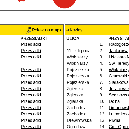
Pokaż na mapie
Koziny
PRZESIADKI
ULICA
PRZYSTA
Przesiadki
1.
Radogosz
Przesiadki
11 Listopada
2.
Jantarowa
Przesiadki
Włókniarzy
3.
Liściasta 
Włókniarzy
4.
Św. Teres
Przesiadki
Pojezierska
5.
Włókniarz
Przesiadki
Pojezierska
6.
Grunwald
Przesiadki
Pojezierska
7.
Sierakows
Przesiadki
Zgierska
8.
Julianows
Przesiadki
Zgierska
9.
Sędziows
Przesiadki
Zgierska
10.
Dolna
Przesiadki
Zachodnia
11.
Limanows
Przesiadki
Zachodnia
12.
Lutomiers
Przesiadki
Drewnowska
13.
Piwna
Przesiadki
Ogrodowa
14.
Cm. Ogro