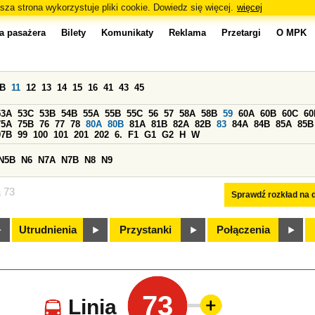
sza strona wykorzystuje pliki cookie. Dowiedz się więcej.
więcej
a pasażera
Bilety
Komunikaty
Reklama
Przetargi
O MPK
0B
11
12
13
14
15
16
41
43
45
53A
53C
53B
54B
55A
55B
55C
56
57
58A
58B
59
60A
60B
60C
60
75A
75B
76
77
78
80A
80B
81A
81B
82A
82B
83
84A
84B
85A
85B
97B
99
100
101
201
202
6.
F1
G1
G2
H
W
N5B
N6
N7A
N7B
N8
N9
a 73
Sprawdź rozkład na d
Utrudnienia
Przystanki
Połączenia
73
Linia