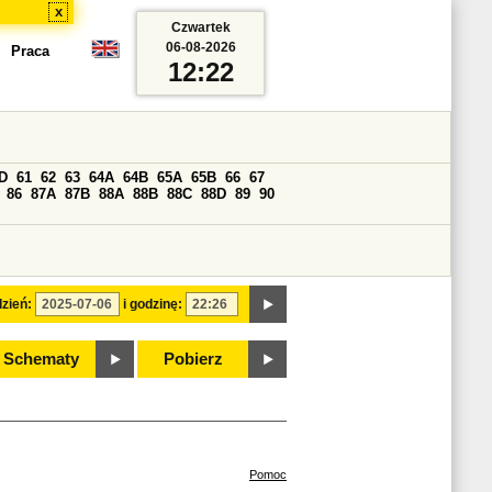
x
Czwartek
06-08-2026
Praca
12:22
D
61
62
63
64A
64B
65A
65B
66
67
86
87A
87B
88A
88B
88C
88D
89
90
zień:
i godzinę:
Schematy
Pobierz
Pomoc