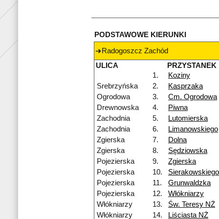
PODSTAWOWE KIERUNKI
Radogoszcz Zachód
ULICA
PRZYSTANEK
1.
Koziny
Srebrzyńska
2.
Kasprzaka
Ogrodowa
3.
Cm. Ogrodowa
Drewnowska
4.
Piwna
Zachodnia
5.
Lutomierska
Zachodnia
6.
Limanowskiego
Zgierska
7.
Dolna
Zgierska
8.
Sędziowska
Pojezierska
9.
Zgierska
Pojezierska
10.
Sierakowskiego
Pojezierska
11.
Grunwaldzka
Pojezierska
12.
Włókniarzy
Włókniarzy
13.
Św. Teresy NŻ
Włókniarzy
14.
Liściasta NŻ