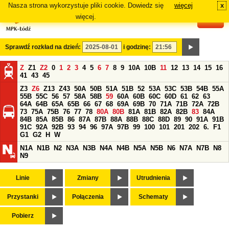
Nasza strona wykorzystuje pliki cookie. Dowiedz się
więcej
x
#
więcej.
Sprawdź rozkład na dzień:
i godzinę:
Z
Z1
Z2
0
1
2
3
4
5
6
7
8
9
10A
10B
11
12
13
14
15
16
41
43
45
Z3
Z6
Z13
Z43
50A
50B
51A
51B
52
53A
53C
53B
54B
55A
55B
55C
56
57
58A
58B
59
60A
60B
60C
60D
61
62
63
64A
64B
65A
65B
66
67
68
69A
69B
70
71A
71B
72A
72B
73
75A
75B
76
77
78
80A
80B
81A
81B
82A
82B
83
84A
84B
85A
85B
86
87A
87B
88A
88B
88C
88D
89
90
91A
91B
91C
92A
92B
93
94
96
97A
97B
99
100
101
201
202
6.
F1
G1
G2
H
W
N1A
N1B
N2
N3A
N3B
N4A
N4B
N5A
N5B
N6
N7A
N7B
N8
N9
Linie
Zmiany
Utrudnienia
Przystanki
Połączenia
Schematy
Pobierz