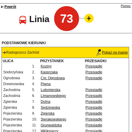
Pomoc
Powrót
73
Linia
PODSTAWOWE KIERUNKI
Radogoszcz Zachód
Pokaż na mapie
ULICA
PRZYSTANEK
PRZESIADKI
1.
Koziny
Przesiadki
Srebrzyńska
2.
Kasprzaka
Przesiadki
Ogrodowa
3.
Cm. Ogrodowa
Przesiadki
Drewnowska
4.
Piwna
Zachodnia
5.
Lutomierska
Przesiadki
Zachodnia
6.
Limanowskiego
Przesiadki
Zgierska
7.
Dolna
Przesiadki
Zgierska
8.
Sędziowska
Przesiadki
Pojezierska
9.
Zgierska
Przesiadki
Pojezierska
10.
Sierakowskiego
Przesiadki
Pojezierska
11.
Grunwaldzka
Przesiadki
Pojezierska
12.
Włókniarzy
Przesiadki