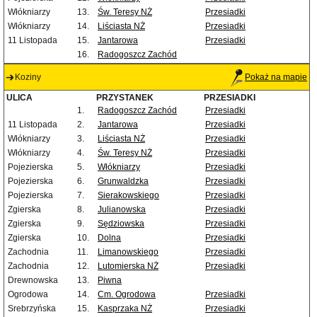
Włókniarzy
13.
Św. Teresy NŻ
Przesiadki
Włókniarzy
14.
Liściasta NŻ
Przesiadki
11 Listopada
15.
Jantarowa
Przesiadki
16.
Radogoszcz Zachód
Koziny
Pokaż na mapie
ULICA
PRZYSTANEK
PRZESIADKI
1.
Radogoszcz Zachód
Przesiadki
11 Listopada
2.
Jantarowa
Przesiadki
Włókniarzy
3.
Liściasta NŻ
Przesiadki
Włókniarzy
4.
Św. Teresy NŻ
Przesiadki
Pojezierska
5.
Włókniarzy
Przesiadki
Pojezierska
6.
Grunwaldzka
Przesiadki
Pojezierska
7.
Sierakowskiego
Przesiadki
Zgierska
8.
Julianowska
Przesiadki
Zgierska
9.
Sędziowska
Przesiadki
Zgierska
10.
Dolna
Przesiadki
Zachodnia
11.
Limanowskiego
Przesiadki
Zachodnia
12.
Lutomierska NŻ
Przesiadki
Drewnowska
13.
Piwna
Ogrodowa
14.
Cm. Ogrodowa
Przesiadki
Srebrzyńska
15.
Kasprzaka NŻ
Przesiadki