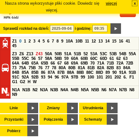
Nasza strona wykorzystuje pliki cookie. Dowiedz się
więcej
x
#
więcej.
Sprawdź rozkład na dzień:
i godzinę:
Z1
0
1
2
3
4
5
6
7
8
9
10A
10B
11
12
13
14
15
16
41
45
Z3
Z6
Z13
Z43
50A
50B
51A
51B
52
53A
53C
53B
54B
55A
55B
55C
56
57
58A
58B
59
60A
60B
60C
60D
61
62
63
64A
64B
65A
65B
66
67
68
69A
69B
70
71A
71B
72A
72B
73
75A
75B
76
77
78
80A
80B
81A
81B
82A
82B
83
84A
84B
85A
85B
86
87A
87B
88A
88B
88C
88D
89
90
91A
91B
91C
92A
92B
93
94
96
97A
97B
99
100
101
201
202
6.
F1
G1
G2
H
W
N1A
N1B
N2
N3A
N3B
N4A
N4B
N5A
N5B
N6
N7A
N7B
N8
N9
Linie
Zmiany
Utrudnienia
Przystanki
Połączenia
Schematy
Pobierz