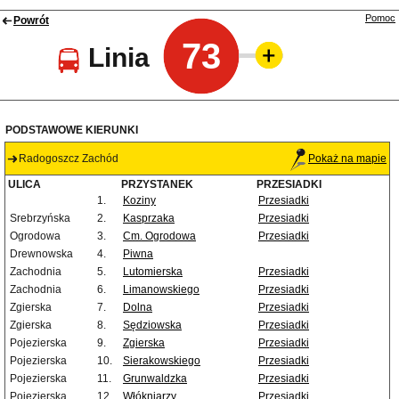
Pomoc
Powrót
73
Linia
PODSTAWOWE KIERUNKI
Radogoszcz Zachód
Pokaż na mapie
ULICA
PRZYSTANEK
PRZESIADKI
1.
Koziny
Przesiadki
Srebrzyńska
2.
Kasprzaka
Przesiadki
Ogrodowa
3.
Cm. Ogrodowa
Przesiadki
Drewnowska
4.
Piwna
Zachodnia
5.
Lutomierska
Przesiadki
Zachodnia
6.
Limanowskiego
Przesiadki
Zgierska
7.
Dolna
Przesiadki
Zgierska
8.
Sędziowska
Przesiadki
Pojezierska
9.
Zgierska
Przesiadki
Pojezierska
10.
Sierakowskiego
Przesiadki
Pojezierska
11.
Grunwaldzka
Przesiadki
Pojezierska
12.
Włókniarzy
Przesiadki