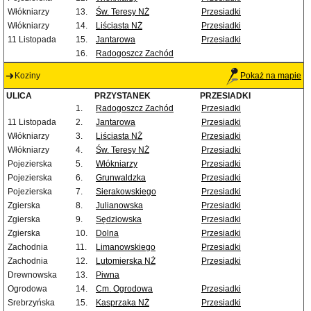
Włókniarzy
13.
Św. Teresy NŻ
Przesiadki
Włókniarzy
14.
Liściasta NŻ
Przesiadki
11 Listopada
15.
Jantarowa
Przesiadki
16.
Radogoszcz Zachód
Koziny
Pokaż na mapie
ULICA
PRZYSTANEK
PRZESIADKI
1.
Radogoszcz Zachód
Przesiadki
11 Listopada
2.
Jantarowa
Przesiadki
Włókniarzy
3.
Liściasta NŻ
Przesiadki
Włókniarzy
4.
Św. Teresy NŻ
Przesiadki
Pojezierska
5.
Włókniarzy
Przesiadki
Pojezierska
6.
Grunwaldzka
Przesiadki
Pojezierska
7.
Sierakowskiego
Przesiadki
Zgierska
8.
Julianowska
Przesiadki
Zgierska
9.
Sędziowska
Przesiadki
Zgierska
10.
Dolna
Przesiadki
Zachodnia
11.
Limanowskiego
Przesiadki
Zachodnia
12.
Lutomierska NŻ
Przesiadki
Drewnowska
13.
Piwna
Ogrodowa
14.
Cm. Ogrodowa
Przesiadki
Srebrzyńska
15.
Kasprzaka NŻ
Przesiadki