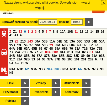
Nasza strona wykorzystuje pliki cookie. Dowiedz się
więcej
x
#
więcej.
Sprawdź rozkład na dzień:
i godzinę:
Z
Z1
Z2
0
1
2
3
4
5
6
7
8
9
10A
10B
11
12
13
14
15
16
41
43
45
Z3
Z6
Z13
Z43
50A
50B
51A
51B
52
53A
53C
53B
54B
55A
55B
55C
56
57
58A
58B
59
60A
60B
60C
60D
61
62
63
64A
64B
65A
65B
66
67
68
69A
69B
70
71A
71B
72A
72B
73
75A
75B
76
77
78
80A
80B
81A
81B
82A
82B
83
84A
84B
85A
85B
86
87A
87B
88A
88B
88C
88D
89
90
91A
91B
91C
92A
92B
93
94
96
97A
97B
99
100
101
201
202
6.
F1
G1
G2
H
W
N1A
N1B
N2
N3A
N3B
N4A
N4B
N5A
N5B
N6
N7A
N7B
N8
N9
Linie
Zmiany
Utrudnienia
Przystanki
Połączenia
Schematy
Pobierz