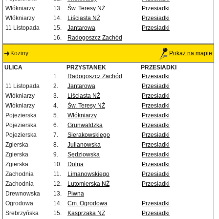
Włókniarzy
13.
Św. Teresy NŻ
Przesiadki
Włókniarzy
14.
Liściasta NŻ
Przesiadki
11 Listopada
15.
Jantarowa
Przesiadki
16.
Radogoszcz Zachód
Koziny
Pokaż na mapie
ULICA
PRZYSTANEK
PRZESIADKI
1.
Radogoszcz Zachód
Przesiadki
11 Listopada
2.
Jantarowa
Przesiadki
Włókniarzy
3.
Liściasta NŻ
Przesiadki
Włókniarzy
4.
Św. Teresy NŻ
Przesiadki
Pojezierska
5.
Włókniarzy
Przesiadki
Pojezierska
6.
Grunwaldzka
Przesiadki
Pojezierska
7.
Sierakowskiego
Przesiadki
Zgierska
8.
Julianowska
Przesiadki
Zgierska
9.
Sędziowska
Przesiadki
Zgierska
10.
Dolna
Przesiadki
Zachodnia
11.
Limanowskiego
Przesiadki
Zachodnia
12.
Lutomierska NŻ
Przesiadki
Drewnowska
13.
Piwna
Ogrodowa
14.
Cm. Ogrodowa
Przesiadki
Srebrzyńska
15.
Kasprzaka NŻ
Przesiadki