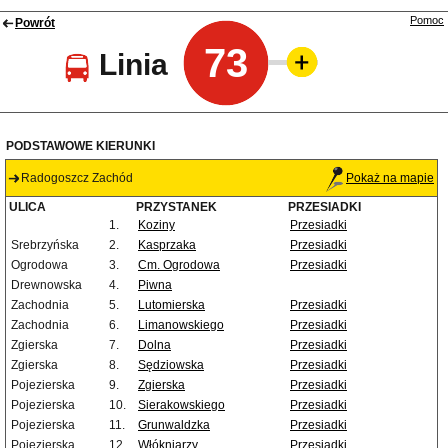
Pomoc
Powrót
73
Linia
PODSTAWOWE KIERUNKI
Radogoszcz Zachód
Pokaż na mapie
ULICA
PRZYSTANEK
PRZESIADKI
1.
Koziny
Przesiadki
Srebrzyńska
2.
Kasprzaka
Przesiadki
Ogrodowa
3.
Cm. Ogrodowa
Przesiadki
Drewnowska
4.
Piwna
Zachodnia
5.
Lutomierska
Przesiadki
Zachodnia
6.
Limanowskiego
Przesiadki
Zgierska
7.
Dolna
Przesiadki
Zgierska
8.
Sędziowska
Przesiadki
Pojezierska
9.
Zgierska
Przesiadki
Pojezierska
10.
Sierakowskiego
Przesiadki
Pojezierska
11.
Grunwaldzka
Przesiadki
Pojezierska
12.
Włókniarzy
Przesiadki