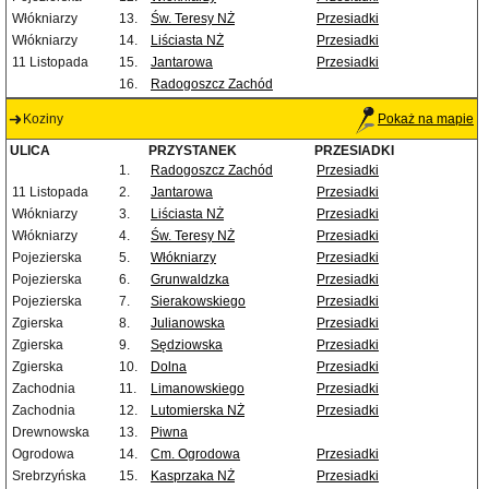
Włókniarzy
13.
Św. Teresy NŻ
Przesiadki
Włókniarzy
14.
Liściasta NŻ
Przesiadki
11 Listopada
15.
Jantarowa
Przesiadki
16.
Radogoszcz Zachód
Koziny
Pokaż na mapie
ULICA
PRZYSTANEK
PRZESIADKI
1.
Radogoszcz Zachód
Przesiadki
11 Listopada
2.
Jantarowa
Przesiadki
Włókniarzy
3.
Liściasta NŻ
Przesiadki
Włókniarzy
4.
Św. Teresy NŻ
Przesiadki
Pojezierska
5.
Włókniarzy
Przesiadki
Pojezierska
6.
Grunwaldzka
Przesiadki
Pojezierska
7.
Sierakowskiego
Przesiadki
Zgierska
8.
Julianowska
Przesiadki
Zgierska
9.
Sędziowska
Przesiadki
Zgierska
10.
Dolna
Przesiadki
Zachodnia
11.
Limanowskiego
Przesiadki
Zachodnia
12.
Lutomierska NŻ
Przesiadki
Drewnowska
13.
Piwna
Ogrodowa
14.
Cm. Ogrodowa
Przesiadki
Srebrzyńska
15.
Kasprzaka NŻ
Przesiadki