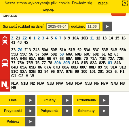
Nasza strona wykorzystuje pliki cookie. Dowiedz się
więcej
x
#
więcej.
Sprawdź rozkład na dzień:
i godzinę:
Z
Z1
Z2
0
1
2
3
4
5
6
7
8
9
10A
10B
11
12
13
14
15
16
41
43
45
Z3
Z6
Z13
Z43
50A
50B
51A
51B
52
53A
53C
53B
54B
55A
55B
55C
56
57
58A
58B
59
60A
60B
60C
60D
61
62
63
64A
64B
65A
65B
66
67
68
69A
69B
70
71A
71B
72A
72B
73
75A
75B
76
77
78
80A
80B
81A
81B
82A
82B
83
84A
84B
85A
85B
86
87A
87B
88A
88B
88C
88D
89
90
91A
91B
91C
92A
92B
93
94
96
97A
97B
99
100
101
201
202
6.
F1
G1
G2
H
W
N1A
N1B
N2
N3A
N3B
N4A
N4B
N5A
N5B
N6
N7A
N7B
N8
N9
Linie
Zmiany
Utrudnienia
Przystanki
Połączenia
Schematy
Pobierz