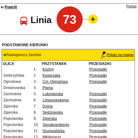
Pomoc
Powrót
73
Linia
PODSTAWOWE KIERUNKI
Radogoszcz Zachód
Pokaż na mapie
ULICA
PRZYSTANEK
PRZESIADKI
1.
Koziny
Przesiadki
Srebrzyńska
2.
Kasprzaka
Przesiadki
Ogrodowa
3.
Cm. Ogrodowa
Przesiadki
Drewnowska
4.
Piwna
Zachodnia
5.
Lutomierska
Przesiadki
Zachodnia
6.
Limanowskiego
Przesiadki
Zgierska
7.
Dolna
Przesiadki
Zgierska
8.
Sędziowska
Przesiadki
Pojezierska
9.
Zgierska
Przesiadki
Pojezierska
10.
Sierakowskiego
Przesiadki
Pojezierska
11.
Grunwaldzka
Przesiadki
Pojezierska
12.
Włókniarzy
Przesiadki