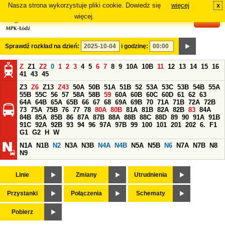
Nasza strona wykorzystuje pliki cookie. Dowiedz się
więcej
x
#
więcej.
Sprawdź rozkład na dzień:
i godzinę:
Z
Z1
Z2
0
1
2
3
4
5
6
7
8
9
10A
10B
11
12
13
14
15
16
41
43
45
Z3
Z6
Z13
Z43
50A
50B
51A
51B
52
53A
53C
53B
54B
55A
55B
55C
56
57
58A
58B
59
60A
60B
60C
60D
61
62
63
64A
64B
65A
65B
66
67
68
69A
69B
70
71A
71B
72A
72B
73
75A
75B
76
77
78
80A
80B
81A
81B
82A
82B
83
84A
84B
85A
85B
86
87A
87B
88A
88B
88C
88D
89
90
91A
91B
91C
92A
92B
93
94
96
97A
97B
99
100
101
201
202
6.
F1
G1
G2
H
W
N1A
N1B
N2
N3A
N3B
N4A
N4B
N5A
N5B
N6
N7A
N7B
N8
N9
Linie
Zmiany
Utrudnienia
Przystanki
Połączenia
Schematy
Pobierz