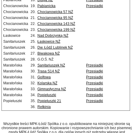
Pabianicka
18.
Długa NŻ
Przesiadki
Chocianowicka
19.
Pabianicka
Przesiadki
Chocianowicka
20.
Chocianowicka 57 NŻ
Chocianowicka
21.
Chocianowicka 95 NŻ
Chocianowicka
22.
Chocianowicka 143 NŻ
Chocianowicka
23.
Chocianowicka 199 NŻ
Łaskowice
24.
Nad Dobrzynką NŻ
Sanitariuszek
25.
Łaskowice NŻ
Sanitariuszek
26.
Dw. Łódź Lublinek NŻ
Sanitariuszek
27.
Biwakowa NŻ
Sanitariuszek
28.
G.O.Ś. NŻ
Maratońska
29.
Sanitariuszek NŻ
Przesiadki
Maratońska
30.
Trasa S14 NŻ
Przesiadki
Maratońska
31.
Golfowa
Przesiadki
Maratońska
32.
Kolarska NŻ
Przesiadki
Maratońska
33.
Gimnastyczna NŻ
Przesiadki
Maratońska
34.
Popiełuszki
Przesiadki
Popiełuszki
35.
Popiełuszki 21
Przesiadki
36.
Retkinia
Wszystkie treści MPK-Łódź Spółka z o.o. opublikowane na niniejszej stronie są
chronione prawem autorskim. Kopiowanie i rozpowszechnianie ich bez pisemnej
zgody MPK-Łódź Spółka z o.o. dla celów innych niż potrzeby własne jest