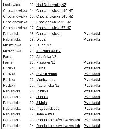
Łaskowice
13.
Nad Dobrzynką NŻ
Chocianowicka
14.
Chocianowicka 199 NŻ
Chocianowicka
15.
Chocianowicka 143 NŻ
Chocianowicka
16.
Chocianowicka 95 NŻ
Chocianowicka
17.
Chocianowicka 57 NŻ
Pabianicka
18.
Chocianowicka
Przesiadki
Pabianicka
19.
Długa
Przesiadki
Mierzejowa
20.
Długa NŻ
Mierzejowa
21.
Koszalińska NŻ
Farna
22.
Albańska NŻ
Farna
23.
Plażowa NŻ
Przesiadki
Rudzka
24.
Farna
Przesiadki
Rudzka
25.
Przestrzenna
Przesiadki
Rudzka
26.
Municypalna
Przesiadki
Rudzka
27.
Pabianicka NŻ
Przesiadki
Pabianicka
28.
Rudzka
Przesiadki
Pabianicka
29.
Dubois
Przesiadki
Pabianicka
30.
3 Maja
Przesiadki
Pabianicka
31.
Prądzyńskiego
Przesiadki
Pabianicka
32.
Jana Pawła II
Przesiadki
Pabianicka
33.
Rondo Lotników Lwowskich
Przesiadki
Pabianicka
34.
Rondo Lotników Lwowskich
Przesiadki