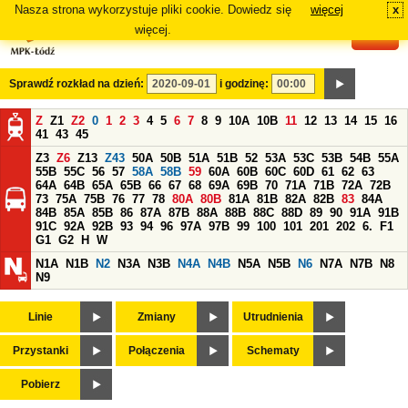
Nasza strona wykorzystuje pliki cookie. Dowiedz się
więcej
x
#
więcej.
Sprawdź rozkład na dzień:
i godzinę:
Z
Z1
Z2
0
1
2
3
4
5
6
7
8
9
10A
10B
11
12
13
14
15
16
41
43
45
Z3
Z6
Z13
Z43
50A
50B
51A
51B
52
53A
53C
53B
54B
55A
55B
55C
56
57
58A
58B
59
60A
60B
60C
60D
61
62
63
64A
64B
65A
65B
66
67
68
69A
69B
70
71A
71B
72A
72B
73
75A
75B
76
77
78
80A
80B
81A
81B
82A
82B
83
84A
84B
85A
85B
86
87A
87B
88A
88B
88C
88D
89
90
91A
91B
91C
92A
92B
93
94
96
97A
97B
99
100
101
201
202
6.
F1
G1
G2
H
W
N1A
N1B
N2
N3A
N3B
N4A
N4B
N5A
N5B
N6
N7A
N7B
N8
N9
Linie
Zmiany
Utrudnienia
Przystanki
Połączenia
Schematy
Pobierz