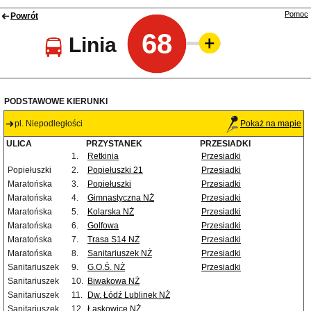
Pomoc
Powrót
68
Linia
PODSTAWOWE KIERUNKI
pl. Niepodległości
Pokaż na mapie
ULICA
PRZYSTANEK
PRZESIADKI
1.
Retkinia
Przesiadki
Popiełuszki
2.
Popiełuszki 21
Przesiadki
Maratońska
3.
Popiełuszki
Przesiadki
Maratońska
4.
Gimnastyczna NŻ
Przesiadki
Maratońska
5.
Kolarska NŻ
Przesiadki
Maratońska
6.
Golfowa
Przesiadki
Maratońska
7.
Trasa S14 NŻ
Przesiadki
Maratońska
8.
Sanitariuszek NŻ
Przesiadki
Sanitariuszek
9.
G.O.Ś. NŻ
Przesiadki
Sanitariuszek
10.
Biwakowa NŻ
Sanitariuszek
11.
Dw. Łódź Lublinek NŻ
Sanitariuszek
12.
Łaskowice NŻ