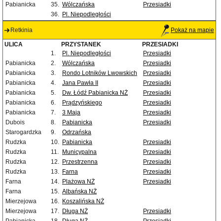
Pabianicka
35.
Wólczańska
Przesiadki
36.
Pl. Niepodległości
Retkinia
Pokaż na mapie
ULICA
PRZYSTANEK
PRZESIADKI
1.
Pl. Niepodległości
Przesiadki
Pabianicka
2.
Wólczańska
Przesiadki
Pabianicka
3.
Rondo Lotników Lwowskich
Przesiadki
Pabianicka
4.
Jana Pawła II
Przesiadki
Pabianicka
5.
Dw. Łódź Pabianicka NŻ
Przesiadki
Pabianicka
6.
Prądzyńskiego
Przesiadki
Pabianicka
7.
3 Maja
Przesiadki
Dubois
8.
Pabianicka
Przesiadki
Starogardzka
9.
Odrzańska
Rudzka
10.
Pabianicka
Przesiadki
Rudzka
11.
Municypalna
Przesiadki
Rudzka
12.
Przestrzenna
Przesiadki
Rudzka
13.
Farna
Przesiadki
Farna
14.
Plażowa NŻ
Przesiadki
Farna
15.
Albańska NŻ
Mierzejowa
16.
Koszalińska NŻ
Mierzejowa
17.
Długa NŻ
Przesiadki