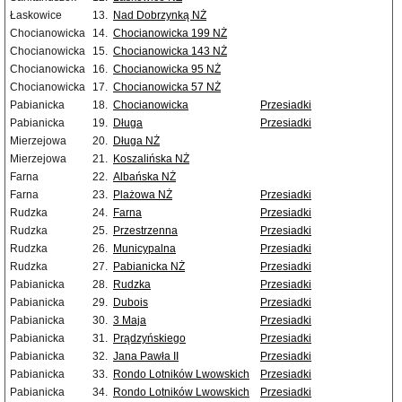
Łaskowice
13.
Nad Dobrzynką NŻ
Chocianowicka
14.
Chocianowicka 199 NŻ
Chocianowicka
15.
Chocianowicka 143 NŻ
Chocianowicka
16.
Chocianowicka 95 NŻ
Chocianowicka
17.
Chocianowicka 57 NŻ
Pabianicka
18.
Chocianowicka
Przesiadki
Pabianicka
19.
Długa
Przesiadki
Mierzejowa
20.
Długa NŻ
Mierzejowa
21.
Koszalińska NŻ
Farna
22.
Albańska NŻ
Farna
23.
Plażowa NŻ
Przesiadki
Rudzka
24.
Farna
Przesiadki
Rudzka
25.
Przestrzenna
Przesiadki
Rudzka
26.
Municypalna
Przesiadki
Rudzka
27.
Pabianicka NŻ
Przesiadki
Pabianicka
28.
Rudzka
Przesiadki
Pabianicka
29.
Dubois
Przesiadki
Pabianicka
30.
3 Maja
Przesiadki
Pabianicka
31.
Prądzyńskiego
Przesiadki
Pabianicka
32.
Jana Pawła II
Przesiadki
Pabianicka
33.
Rondo Lotników Lwowskich
Przesiadki
Pabianicka
34.
Rondo Lotników Lwowskich
Przesiadki