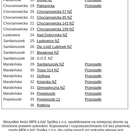
Pabianicka
18.
Długa NŻ
Przesiadki
Chocianowicka
19.
Pabianicka
Przesiadki
Chocianowicka
20.
Chocianowicka 57 NŻ
Chocianowicka
21.
Chocianowicka 95 NŻ
Chocianowicka
22.
Chocianowicka 143 NŻ
Chocianowicka
23.
Chocianowicka 199 NŻ
Łaskowice
24.
Nad Dobrzynką NŻ
Sanitariuszek
25.
Łaskowice NŻ
Sanitariuszek
26.
Dw. Łódź Lublinek NŻ
Sanitariuszek
27.
Biwakowa NŻ
Sanitariuszek
28.
G.O.Ś. NŻ
Maratońska
29.
Sanitariuszek NŻ
Przesiadki
Maratońska
30.
Trasa S14 NŻ
Przesiadki
Maratońska
31.
Golfowa
Przesiadki
Maratońska
32.
Kolarska NŻ
Przesiadki
Maratońska
33.
Gimnastyczna NŻ
Przesiadki
Maratońska
34.
Popiełuszki
Przesiadki
Popiełuszki
35.
Popiełuszki 21
Przesiadki
36.
Retkinia
Wszystkie treści MPK-Łódź Spółka z o.o. opublikowane na niniejszej stronie są
chronione prawem autorskim. Kopiowanie i rozpowszechnianie ich bez pisemnej
zgody MPK-Łódź Spółka z o.o. dla celów innych niż potrzeby własne jest