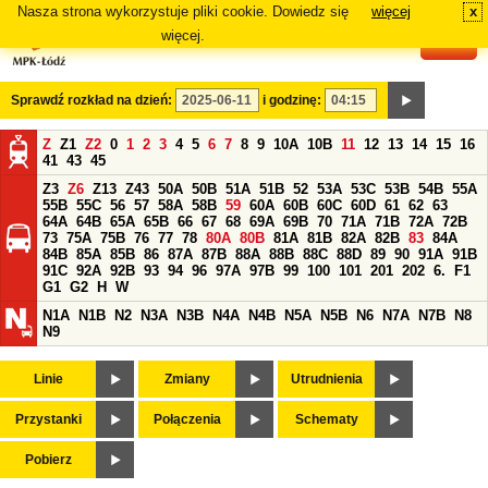
Nasza strona wykorzystuje pliki cookie. Dowiedz się
więcej
x
#
więcej.
Sprawdź rozkład na dzień:
i godzinę:
Z
Z1
Z2
0
1
2
3
4
5
6
7
8
9
10A
10B
11
12
13
14
15
16
41
43
45
Z3
Z6
Z13
Z43
50A
50B
51A
51B
52
53A
53C
53B
54B
55A
55B
55C
56
57
58A
58B
59
60A
60B
60C
60D
61
62
63
64A
64B
65A
65B
66
67
68
69A
69B
70
71A
71B
72A
72B
73
75A
75B
76
77
78
80A
80B
81A
81B
82A
82B
83
84A
84B
85A
85B
86
87A
87B
88A
88B
88C
88D
89
90
91A
91B
91C
92A
92B
93
94
96
97A
97B
99
100
101
201
202
6.
F1
G1
G2
H
W
N1A
N1B
N2
N3A
N3B
N4A
N4B
N5A
N5B
N6
N7A
N7B
N8
N9
Linie
Zmiany
Utrudnienia
Przystanki
Połączenia
Schematy
Pobierz