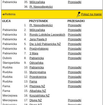
Pabianicka
35.
Wólczańska
Przesiadki
36.
Pl. Niepodległości
Retkinia
Pokaż na mapie
ULICA
PRZYSTANEK
PRZESIADKI
1.
Pl. Niepodległości
Przesiadki
Pabianicka
2.
Wólczańska
Przesiadki
Pabianicka
3.
Rondo Lotników Lwowskich
Przesiadki
Pabianicka
4.
Jana Pawła II
Przesiadki
Pabianicka
5.
Dw. Łódź Pabianicka NŻ
Przesiadki
Pabianicka
6.
Prądzyńskiego
Przesiadki
Pabianicka
7.
3 Maja
Przesiadki
Dubois
8.
Pabianicka
Przesiadki
Starogardzka
9.
Odrzańska
Rudzka
10.
Pabianicka
Przesiadki
Rudzka
11.
Municypalna
Przesiadki
Rudzka
12.
Przestrzenna
Przesiadki
Rudzka
13.
Farna
Przesiadki
Farna
14.
Plażowa NŻ
Przesiadki
Farna
15.
Albańska NŻ
Mierzejowa
16.
Koszalińska NŻ
Mierzejowa
17.
Długa NŻ
Przesiadki