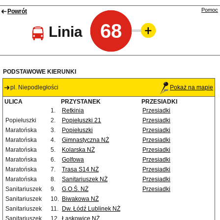
Pomoc
Powrót
68
Linia
PODSTAWOWE KIERUNKI
pl. Niepodległości
Pokaż na mapie
ULICA
PRZYSTANEK
PRZESIADKI
1.
Retkinia
Przesiadki
Popiełuszki
2.
Popiełuszki 21
Przesiadki
Maratońska
3.
Popiełuszki
Przesiadki
Maratońska
4.
Gimnastyczna NŻ
Przesiadki
Maratońska
5.
Kolarska NŻ
Przesiadki
Maratońska
6.
Golfowa
Przesiadki
Maratońska
7.
Trasa S14 NŻ
Przesiadki
Maratońska
8.
Sanitariuszek NŻ
Przesiadki
Sanitariuszek
9.
G.O.Ś. NŻ
Przesiadki
Sanitariuszek
10.
Biwakowa NŻ
Sanitariuszek
11.
Dw. Łódź Lublinek NŻ
Sanitariuszek
12.
Łaskowice NŻ