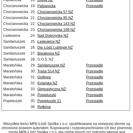
Pabianicka
18.
Długa NŻ
Przesiadki
Chocianowicka
19.
Pabianicka
Przesiadki
Chocianowicka
20.
Chocianowicka 57 NŻ
Chocianowicka
21.
Chocianowicka 95 NŻ
Chocianowicka
22.
Chocianowicka 143 NŻ
Chocianowicka
23.
Chocianowicka 199 NŻ
Łaskowice
24.
Nad Dobrzynką NŻ
Sanitariuszek
25.
Łaskowice NŻ
Sanitariuszek
26.
Dw. Łódź Lublinek NŻ
Sanitariuszek
27.
Biwakowa NŻ
Sanitariuszek
28.
G.O.Ś. NŻ
Maratońska
29.
Sanitariuszek NŻ
Przesiadki
Maratońska
30.
Trasa S14 NŻ
Przesiadki
Maratońska
31.
Golfowa
Przesiadki
Maratońska
32.
Kolarska NŻ
Przesiadki
Maratońska
33.
Gimnastyczna NŻ
Przesiadki
Maratońska
34.
Popiełuszki
Przesiadki
Popiełuszki
35.
Popiełuszki 21
Przesiadki
36.
Retkinia
Wszystkie treści MPK-Łódź Spółka z o.o. opublikowane na niniejszej stronie są
chronione prawem autorskim. Kopiowanie i rozpowszechnianie ich bez pisemnej
zgody MPK-Łódź Spółka z o.o. dla celów innych niż potrzeby własne jest