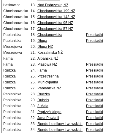
Łaskowice
13.
Nad Dobrzynką NŻ
Chocianowicka
14.
Chocianowicka 199 NŻ
Chocianowicka
15.
Chocianowicka 143 NŻ
Chocianowicka
16.
Chocianowicka 95 NŻ
Chocianowicka
17.
Chocianowicka 57 NŻ
Pabianicka
18.
Chocianowicka
Przesiadki
Pabianicka
19.
Długa
Przesiadki
Mierzejowa
20.
Długa NŻ
Mierzejowa
21.
Koszalińska NŻ
Farna
22.
Albańska NŻ
Farna
23.
Plażowa NŻ
Przesiadki
Rudzka
24.
Farna
Przesiadki
Rudzka
25.
Przestrzenna
Przesiadki
Rudzka
26.
Municypalna
Przesiadki
Rudzka
27.
Pabianicka NŻ
Przesiadki
Pabianicka
28.
Rudzka
Przesiadki
Pabianicka
29.
Dubois
Przesiadki
Pabianicka
30.
3 Maja
Przesiadki
Pabianicka
31.
Prądzyńskiego
Przesiadki
Pabianicka
32.
Jana Pawła II
Przesiadki
Pabianicka
33.
Rondo Lotników Lwowskich
Przesiadki
Pabianicka
34.
Rondo Lotników Lwowskich
Przesiadki