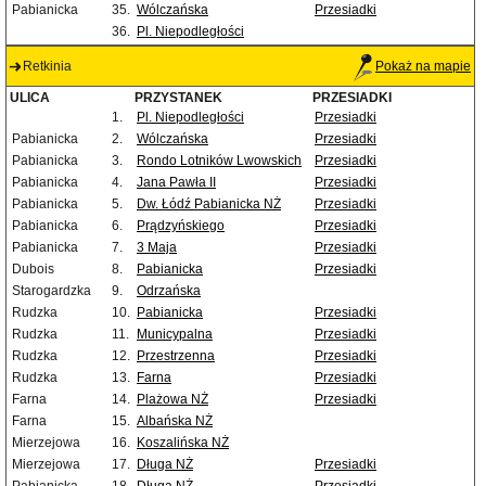
Pabianicka
35.
Wólczańska
Przesiadki
36.
Pl. Niepodległości
Retkinia
Pokaż na mapie
ULICA
PRZYSTANEK
PRZESIADKI
1.
Pl. Niepodległości
Przesiadki
Pabianicka
2.
Wólczańska
Przesiadki
Pabianicka
3.
Rondo Lotników Lwowskich
Przesiadki
Pabianicka
4.
Jana Pawła II
Przesiadki
Pabianicka
5.
Dw. Łódź Pabianicka NŻ
Przesiadki
Pabianicka
6.
Prądzyńskiego
Przesiadki
Pabianicka
7.
3 Maja
Przesiadki
Dubois
8.
Pabianicka
Przesiadki
Starogardzka
9.
Odrzańska
Rudzka
10.
Pabianicka
Przesiadki
Rudzka
11.
Municypalna
Przesiadki
Rudzka
12.
Przestrzenna
Przesiadki
Rudzka
13.
Farna
Przesiadki
Farna
14.
Plażowa NŻ
Przesiadki
Farna
15.
Albańska NŻ
Mierzejowa
16.
Koszalińska NŻ
Mierzejowa
17.
Długa NŻ
Przesiadki