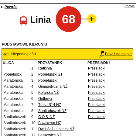
Pomoc
Powrót
68
Linia
PODSTAWOWE KIERUNKI
pl. Niepodległości
Pokaż na mapie
ULICA
PRZYSTANEK
PRZESIADKI
1.
Retkinia
Przesiadki
Popiełuszki
2.
Popiełuszki 21
Przesiadki
Maratońska
3.
Popiełuszki
Przesiadki
Maratońska
4.
Gimnastyczna NŻ
Przesiadki
Maratońska
5.
Kolarska NŻ
Przesiadki
Maratońska
6.
Golfowa
Przesiadki
Maratońska
7.
Trasa S14 NŻ
Przesiadki
Maratońska
8.
Sanitariuszek NŻ
Przesiadki
Sanitariuszek
9.
G.O.Ś. NŻ
Przesiadki
Sanitariuszek
10.
Biwakowa NŻ
Sanitariuszek
11.
Dw. Łódź Lublinek NŻ
Sanitariuszek
12.
Łaskowice NŻ