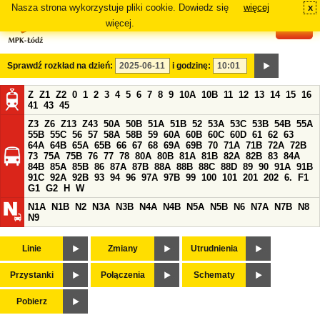
Nasza strona wykorzystuje pliki cookie. Dowiedz się
więcej
x
#
więcej.
Sprawdź rozkład na dzień:
i godzinę:
Z
Z1
Z2
0
1
2
3
4
5
6
7
8
9
10A
10B
11
12
13
14
15
16
41
43
45
Z3
Z6
Z13
Z43
50A
50B
51A
51B
52
53A
53C
53B
54B
55A
55B
55C
56
57
58A
58B
59
60A
60B
60C
60D
61
62
63
64A
64B
65A
65B
66
67
68
69A
69B
70
71A
71B
72A
72B
73
75A
75B
76
77
78
80A
80B
81A
81B
82A
82B
83
84A
84B
85A
85B
86
87A
87B
88A
88B
88C
88D
89
90
91A
91B
91C
92A
92B
93
94
96
97A
97B
99
100
101
201
202
6.
F1
G1
G2
H
W
N1A
N1B
N2
N3A
N3B
N4A
N4B
N5A
N5B
N6
N7A
N7B
N8
N9
Linie
Zmiany
Utrudnienia
Przystanki
Połączenia
Schematy
Pobierz