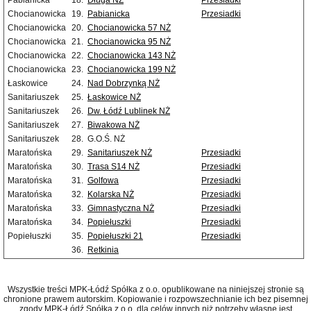
Pabianicka
18.
Długa NŻ
Przesiadki
Chocianowicka
19.
Pabianicka
Przesiadki
Chocianowicka
20.
Chocianowicka 57 NŻ
Chocianowicka
21.
Chocianowicka 95 NŻ
Chocianowicka
22.
Chocianowicka 143 NŻ
Chocianowicka
23.
Chocianowicka 199 NŻ
Łaskowice
24.
Nad Dobrzynką NŻ
Sanitariuszek
25.
Łaskowice NŻ
Sanitariuszek
26.
Dw. Łódź Lublinek NŻ
Sanitariuszek
27.
Biwakowa NŻ
Sanitariuszek
28.
G.O.Ś. NŻ
Maratońska
29.
Sanitariuszek NŻ
Przesiadki
Maratońska
30.
Trasa S14 NŻ
Przesiadki
Maratońska
31.
Golfowa
Przesiadki
Maratońska
32.
Kolarska NŻ
Przesiadki
Maratońska
33.
Gimnastyczna NŻ
Przesiadki
Maratońska
34.
Popiełuszki
Przesiadki
Popiełuszki
35.
Popiełuszki 21
Przesiadki
36.
Retkinia
Wszystkie treści MPK-Łódź Spółka z o.o. opublikowane na niniejszej stronie są
chronione prawem autorskim. Kopiowanie i rozpowszechnianie ich bez pisemnej
zgody MPK-Łódź Spółka z o.o. dla celów innych niż potrzeby własne jest