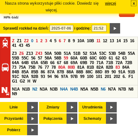
Nasza strona wykorzystuje pliki cookie. Dowiedz się
więcej
x
#
więcej.
Sprawdź rozkład na dzień:
i godzinę:
Z
Z1
Z2
0
1
2
3
4
5
6
7
8
9
10A
10B
11
12
13
14
15
16
41
43
45
Z3
Z6
Z13
Z43
50A
50B
51A
51B
52
53A
53C
53B
54B
55A
55B
55C
56
57
58A
58B
59
60A
60B
60C
60D
61
62
63
64A
64B
65A
65B
66
67
68
69A
69B
70
71A
71B
72A
72B
73
75A
75B
76
77
78
80A
80B
81A
81B
82A
82B
83
84A
84B
85A
85B
86
87A
87B
88A
88B
88C
88D
89
90
91A
91B
91C
92A
92B
93
94
96
97A
97B
99
100
101
201
202
6.
F1
G1
G2
H
W
N1A
N1B
N2
N3A
N3B
N4A
N4B
N5A
N5B
N6
N7A
N7B
N8
N9
Linie
Zmiany
Utrudnienia
Przystanki
Połączenia
Schematy
Pobierz