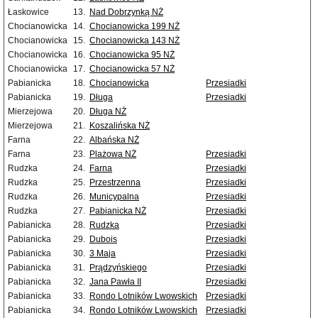
Łaskowice
13.
Nad Dobrzynką NŻ
Chocianowicka
14.
Chocianowicka 199 NŻ
Chocianowicka
15.
Chocianowicka 143 NŻ
Chocianowicka
16.
Chocianowicka 95 NŻ
Chocianowicka
17.
Chocianowicka 57 NŻ
Pabianicka
18.
Chocianowicka
Przesiadki
Pabianicka
19.
Długa
Przesiadki
Mierzejowa
20.
Długa NŻ
Mierzejowa
21.
Koszalińska NŻ
Farna
22.
Albańska NŻ
Farna
23.
Plażowa NŻ
Przesiadki
Rudzka
24.
Farna
Przesiadki
Rudzka
25.
Przestrzenna
Przesiadki
Rudzka
26.
Municypalna
Przesiadki
Rudzka
27.
Pabianicka NŻ
Przesiadki
Pabianicka
28.
Rudzka
Przesiadki
Pabianicka
29.
Dubois
Przesiadki
Pabianicka
30.
3 Maja
Przesiadki
Pabianicka
31.
Prądzyńskiego
Przesiadki
Pabianicka
32.
Jana Pawła II
Przesiadki
Pabianicka
33.
Rondo Lotników Lwowskich
Przesiadki
Pabianicka
34.
Rondo Lotników Lwowskich
Przesiadki