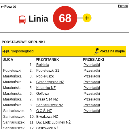
Pomoc
Powrót
68
Linia
PODSTAWOWE KIERUNKI
pl. Niepodległości
Pokaż na mapie
ULICA
PRZYSTANEK
PRZESIADKI
1.
Retkinia
Przesiadki
Popiełuszki
2.
Popiełuszki 21
Przesiadki
Maratońska
3.
Popiełuszki
Przesiadki
Maratońska
4.
Gimnastyczna NŻ
Przesiadki
Maratońska
5.
Kolarska NŻ
Przesiadki
Maratońska
6.
Golfowa
Przesiadki
Maratońska
7.
Trasa S14 NŻ
Przesiadki
Maratońska
8.
Sanitariuszek NŻ
Przesiadki
Sanitariuszek
9.
G.O.Ś. NŻ
Przesiadki
Sanitariuszek
10.
Biwakowa NŻ
Sanitariuszek
11.
Dw. Łódź Lublinek NŻ
Sanitariuszek
12.
Łaskowice NŻ