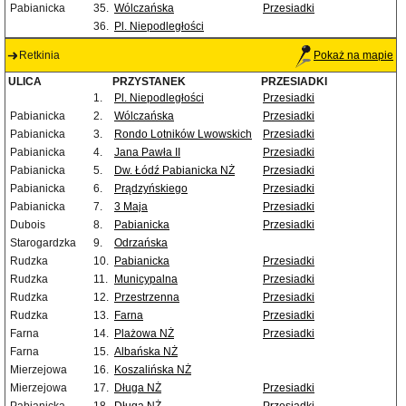
Pabianicka
35.
Wólczańska
Przesiadki
36.
Pl. Niepodległości
Retkinia
Pokaż na mapie
ULICA
PRZYSTANEK
PRZESIADKI
1.
Pl. Niepodległości
Przesiadki
Pabianicka
2.
Wólczańska
Przesiadki
Pabianicka
3.
Rondo Lotników Lwowskich
Przesiadki
Pabianicka
4.
Jana Pawła II
Przesiadki
Pabianicka
5.
Dw. Łódź Pabianicka NŻ
Przesiadki
Pabianicka
6.
Prądzyńskiego
Przesiadki
Pabianicka
7.
3 Maja
Przesiadki
Dubois
8.
Pabianicka
Przesiadki
Starogardzka
9.
Odrzańska
Rudzka
10.
Pabianicka
Przesiadki
Rudzka
11.
Municypalna
Przesiadki
Rudzka
12.
Przestrzenna
Przesiadki
Rudzka
13.
Farna
Przesiadki
Farna
14.
Plażowa NŻ
Przesiadki
Farna
15.
Albańska NŻ
Mierzejowa
16.
Koszalińska NŻ
Mierzejowa
17.
Długa NŻ
Przesiadki