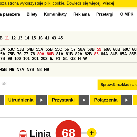
sza strona wykorzystuje pliki cookie. Dowiedz się więcej.
więcej
a pasażera
Bilety
Komunikaty
Reklama
Przetargi
O MPK
0B
11
12
13
14
15
16
41
43
45
53A
53C
53B
54B
55A
55B
55C
56
57
58A
58B
59
60A
60B
60C
60
75A
75B
76
77
78
80A
80B
81A
81B
82A
82B
83
84A
84B
85A
85B
97B
99
100
101
201
202
6.
F1
G1
G2
H
W
N5B
N6
N7A
N7B
N8
N9
a 68
Sprawdź rozkład na d
Utrudnienia
Przystanki
Połączenia
68
Linia