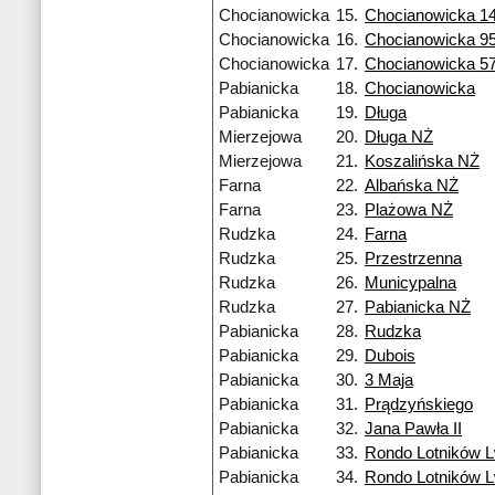
Chocianowicka
15.
Chocianowicka 1
Chocianowicka
16.
Chocianowicka 9
Chocianowicka
17.
Chocianowicka 5
Pabianicka
18.
Chocianowicka
Pabianicka
19.
Długa
Mierzejowa
20.
Długa NŻ
Mierzejowa
21.
Koszalińska NŻ
Farna
22.
Albańska NŻ
Farna
23.
Plażowa NŻ
Rudzka
24.
Farna
Rudzka
25.
Przestrzenna
Rudzka
26.
Municypalna
Rudzka
27.
Pabianicka NŻ
Pabianicka
28.
Rudzka
Pabianicka
29.
Dubois
Pabianicka
30.
3 Maja
Pabianicka
31.
Prądzyńskiego
Pabianicka
32.
Jana Pawła II
Pabianicka
33.
Rondo Lotników 
Pabianicka
34.
Rondo Lotników 