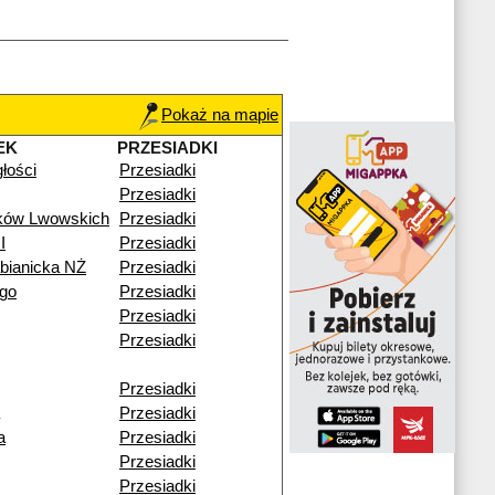
Pokaż na mapie
EK
PRZESIADKI
głości
Przesiadki
Przesiadki
ików Lwowskich
Przesiadki
I
Przesiadki
bianicka NŻ
Przesiadki
go
Przesiadki
Przesiadki
Przesiadki
Przesiadki
Przesiadki
a
Przesiadki
Przesiadki
Przesiadki