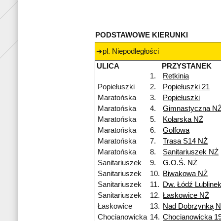
PODSTAWOWE KIERUNKI
pl. Niepodległości
ULICA
PRZYSTANEK
1.
Retkinia
Popiełuszki
2.
Popiełuszki 21
Maratońska
3.
Popiełuszki
Maratońska
4.
Gimnastyczna N
Maratońska
5.
Kolarska NŻ
Maratońska
6.
Golfowa
Maratońska
7.
Trasa S14 NŻ
Maratońska
8.
Sanitariuszek NŻ
Sanitariuszek
9.
G.O.Ś. NŻ
Sanitariuszek
10.
Biwakowa NŻ
Sanitariuszek
11.
Dw. Łódź Lubline
Sanitariuszek
12.
Łaskowice NŻ
Łaskowice
13.
Nad Dobrzynką 
Chocianowicka
14.
Chocianowicka 1