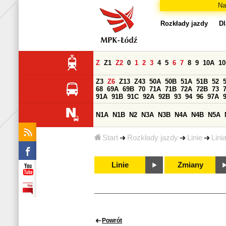
Na
Rozkłady jazdy
Dl
Z
Z1
Z2
0
1
2
3
4
5
6
7
8
9
10A
1
Z3
Z6
Z13
Z43
50A
50B
51A
51B
52
68
69A
69B
70
71A
71B
72A
72B
73
91A
91B
91C
92A
92B
93
94
96
97A
N1A
N1B
N2
N3A
N3B
N4A
N4B
N5A
Start
Rozkłady jazdy
Linie
Lini
Linie
Zmiany
Powrót