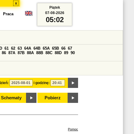
x
Piątek
07-08-2026
Praca
05:02
D
61
62
63
64A
64B
65A
65B
66
67
86
87A
87B
88A
88B
88C
88D
89
90
zień:
i godzinę:
Schematy
Pobierz
Pomoc