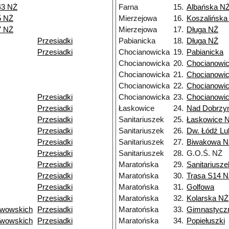
43 NŻ
Farna
15.
Albańska N
5 NŻ
Mierzejowa
16.
Koszalińska
7 NŻ
Mierzejowa
17.
Długa NŻ
Przesiadki
Pabianicka
18.
Długa NŻ
Przesiadki
Chocianowicka
19.
Pabianicka
Chocianowicka
20.
Chocianowi
Chocianowicka
21.
Chocianowi
Chocianowicka
22.
Chocianowi
Przesiadki
Chocianowicka
23.
Chocianowi
Przesiadki
Łaskowice
24.
Nad Dobrzy
Przesiadki
Sanitariuszek
25.
Łaskowice 
Przesiadki
Sanitariuszek
26.
Dw. Łódź Lu
Przesiadki
Sanitariuszek
27.
Biwakowa N
Przesiadki
Sanitariuszek
28.
G.O.Ś. NŻ
Przesiadki
Maratońska
29.
Sanitariusz
Przesiadki
Maratońska
30.
Trasa S14 
Przesiadki
Maratońska
31.
Golfowa
Przesiadki
Maratońska
32.
Kolarska NŻ
Lwowskich
Przesiadki
Maratońska
33.
Gimnastycz
Lwowskich
Przesiadki
Maratońska
34.
Popiełuszki