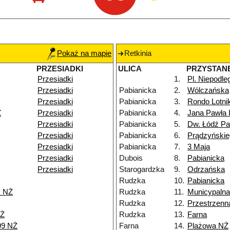
Pokaż na mapie
Retkinia
PRZESIADKI
ULICA
PRZYSTAN
Przesiadki
1.
Pl. Niepodle
Przesiadki
Pabianicka
2.
Wólczańska
Przesiadki
Pabianicka
3.
Rondo Lotn
Ż
Przesiadki
Pabianicka
4.
Jana Pawła I
Przesiadki
Pabianicka
5.
Dw. Łódź Pa
Przesiadki
Pabianicka
6.
Prądzyńskie
Przesiadki
Pabianicka
7.
3 Maja
Przesiadki
Dubois
8.
Pabianicka
Przesiadki
Starogardzka
9.
Odrzańska
Rudzka
10.
Pabianicka
k NŻ
Rudzka
11.
Municypalna
Rudzka
12.
Przestrzenn
NŻ
Rudzka
13.
Farna
99 NŻ
Farna
14.
Plażowa NŻ