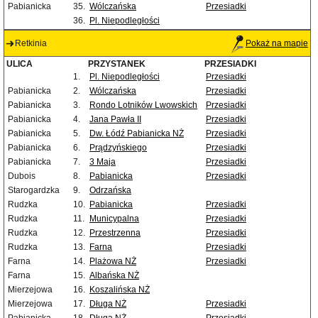
Pabianicka
35.
Wólczańska
Przesiadki
36.
Pl. Niepodległości
Retkinia
Pokaż na mapie
ULICA
PRZYSTANEK
PRZESIADKI
1.
Pl. Niepodległości
Przesiadki
Pabianicka
2.
Wólczańska
Przesiadki
Pabianicka
3.
Rondo Lotników Lwowskich
Przesiadki
Pabianicka
4.
Jana Pawła II
Przesiadki
Pabianicka
5.
Dw. Łódź Pabianicka NŻ
Przesiadki
Pabianicka
6.
Prądzyńskiego
Przesiadki
Pabianicka
7.
3 Maja
Przesiadki
Dubois
8.
Pabianicka
Przesiadki
Starogardzka
9.
Odrzańska
Rudzka
10.
Pabianicka
Przesiadki
Rudzka
11.
Municypalna
Przesiadki
Rudzka
12.
Przestrzenna
Przesiadki
Rudzka
13.
Farna
Przesiadki
Farna
14.
Plażowa NŻ
Przesiadki
Farna
15.
Albańska NŻ
Mierzejowa
16.
Koszalińska NŻ
Mierzejowa
17.
Długa NŻ
Przesiadki