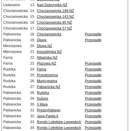
Łaskowice
13.
Nad Dobrzynką NŻ
Chocianowicka
14.
Chocianowicka 199 NŻ
Chocianowicka
15.
Chocianowicka 143 NŻ
Chocianowicka
16.
Chocianowicka 95 NŻ
Chocianowicka
17.
Chocianowicka 57 NŻ
Pabianicka
18.
Chocianowicka
Przesiadki
Pabianicka
19.
Długa
Przesiadki
Mierzejowa
20.
Długa NŻ
Mierzejowa
21.
Koszalińska NŻ
Farna
22.
Albańska NŻ
Farna
23.
Plażowa NŻ
Przesiadki
Rudzka
24.
Farna
Przesiadki
Rudzka
25.
Przestrzenna
Przesiadki
Rudzka
26.
Municypalna
Przesiadki
Rudzka
27.
Pabianicka NŻ
Przesiadki
Pabianicka
28.
Rudzka
Przesiadki
Pabianicka
29.
Dubois
Przesiadki
Pabianicka
30.
3 Maja
Przesiadki
Pabianicka
31.
Prądzyńskiego
Przesiadki
Pabianicka
32.
Jana Pawła II
Przesiadki
Pabianicka
33.
Rondo Lotników Lwowskich
Przesiadki
Pabianicka
34.
Rondo Lotników Lwowskich
Przesiadki