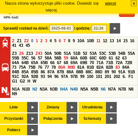
Nasza strona wykorzystuje pliki cookie. Dowiedz się
więcej
x
#
więcej.
Sprawdź rozkład na dzień:
i godzinę:
Z
Z1
Z2
0
1
2
3
4
5
6
7
8
9
10A
10B
11
12
13
14
15
16
41
43
45
Z3
Z6
Z13
Z43
50A
50B
51A
51B
52
53A
53C
53B
54B
55A
55B
55C
56
57
58A
58B
59
60A
60B
60C
60D
61
62
63
64A
64B
65A
65B
66
67
68
69A
69B
70
71A
71B
72A
72B
73
75A
75B
76
77
78
80A
80B
81A
81B
82A
82B
83
84A
84B
85A
85B
86
87A
87B
88A
88B
88C
88D
89
90
91A
91B
91C
92A
92B
93
94
96
97A
97B
99
100
101
201
202
6.
F1
G1
G2
H
W
N1A
N1B
N2
N3A
N3B
N4A
N4B
N5A
N5B
N6
N7A
N7B
N8
N9
Linie
Zmiany
Utrudnienia
Przystanki
Połączenia
Schematy
Pobierz