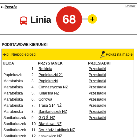
Pomoc
Powrót
68
Linia
PODSTAWOWE KIERUNKI
pl. Niepodległości
Pokaż na mapie
ULICA
PRZYSTANEK
PRZESIADKI
1.
Retkinia
Przesiadki
Popiełuszki
2.
Popiełuszki 21
Przesiadki
Maratońska
3.
Popiełuszki
Przesiadki
Maratońska
4.
Gimnastyczna NŻ
Przesiadki
Maratońska
5.
Kolarska NŻ
Przesiadki
Maratońska
6.
Golfowa
Przesiadki
Maratońska
7.
Trasa S14 NŻ
Przesiadki
Maratońska
8.
Sanitariuszek NŻ
Przesiadki
Sanitariuszek
9.
G.O.Ś. NŻ
Przesiadki
Sanitariuszek
10.
Biwakowa NŻ
Sanitariuszek
11.
Dw. Łódź Lublinek NŻ
Sanitariuszek
12.
Łaskowice NŻ