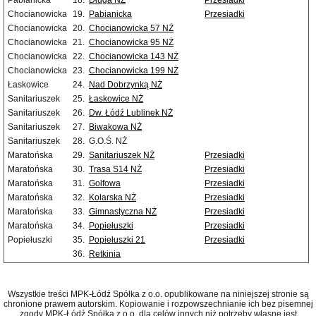
Pabianicka
18.
Długa NŻ
Przesiadki
Chocianowicka
19.
Pabianicka
Przesiadki
Chocianowicka
20.
Chocianowicka 57 NŻ
Chocianowicka
21.
Chocianowicka 95 NŻ
Chocianowicka
22.
Chocianowicka 143 NŻ
Chocianowicka
23.
Chocianowicka 199 NŻ
Łaskowice
24.
Nad Dobrzynką NŻ
Sanitariuszek
25.
Łaskowice NŻ
Sanitariuszek
26.
Dw. Łódź Lublinek NŻ
Sanitariuszek
27.
Biwakowa NŻ
Sanitariuszek
28.
G.O.Ś. NŻ
Maratońska
29.
Sanitariuszek NŻ
Przesiadki
Maratońska
30.
Trasa S14 NŻ
Przesiadki
Maratońska
31.
Golfowa
Przesiadki
Maratońska
32.
Kolarska NŻ
Przesiadki
Maratońska
33.
Gimnastyczna NŻ
Przesiadki
Maratońska
34.
Popiełuszki
Przesiadki
Popiełuszki
35.
Popiełuszki 21
Przesiadki
36.
Retkinia
Wszystkie treści MPK-Łódź Spółka z o.o. opublikowane na niniejszej stronie są
chronione prawem autorskim. Kopiowanie i rozpowszechnianie ich bez pisemnej
zgody MPK-Łódź Spółka z o.o. dla celów innych niż potrzeby własne jest