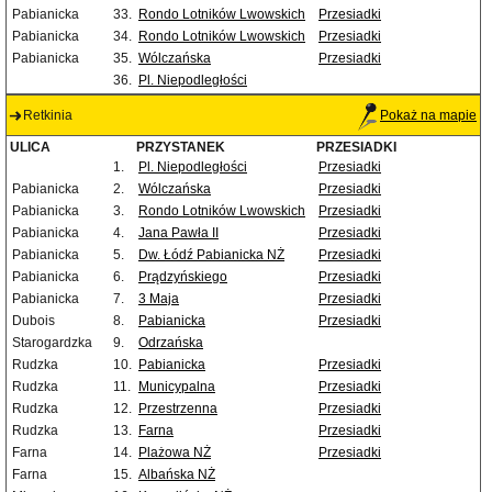
Pabianicka
33.
Rondo Lotników Lwowskich
Przesiadki
Pabianicka
34.
Rondo Lotników Lwowskich
Przesiadki
Pabianicka
35.
Wólczańska
Przesiadki
36.
Pl. Niepodległości
Retkinia
Pokaż na mapie
ULICA
PRZYSTANEK
PRZESIADKI
1.
Pl. Niepodległości
Przesiadki
Pabianicka
2.
Wólczańska
Przesiadki
Pabianicka
3.
Rondo Lotników Lwowskich
Przesiadki
Pabianicka
4.
Jana Pawła II
Przesiadki
Pabianicka
5.
Dw. Łódź Pabianicka NŻ
Przesiadki
Pabianicka
6.
Prądzyńskiego
Przesiadki
Pabianicka
7.
3 Maja
Przesiadki
Dubois
8.
Pabianicka
Przesiadki
Starogardzka
9.
Odrzańska
Rudzka
10.
Pabianicka
Przesiadki
Rudzka
11.
Municypalna
Przesiadki
Rudzka
12.
Przestrzenna
Przesiadki
Rudzka
13.
Farna
Przesiadki
Farna
14.
Plażowa NŻ
Przesiadki
Farna
15.
Albańska NŻ