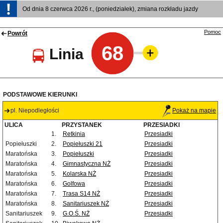
Od dnia 8 czerwca 2026 r., (poniedziałek), zmiana rozkładu jazdy
Pomoc
Powrót
68
Linia
PODSTAWOWE KIERUNKI
pl. Niepodległości
Pokaż na mapie
ULICA
PRZYSTANEK
PRZESIADKI
1.
Retkinia
Przesiadki
Popiełuszki
2.
Popiełuszki 21
Przesiadki
Maratońska
3.
Popiełuszki
Przesiadki
Maratońska
4.
Gimnastyczna NŻ
Przesiadki
Maratońska
5.
Kolarska NŻ
Przesiadki
Maratońska
6.
Golfowa
Przesiadki
Maratońska
7.
Trasa S14 NŻ
Przesiadki
Maratońska
8.
Sanitariuszek NŻ
Przesiadki
Sanitariuszek
9.
G.O.Ś. NŻ
Przesiadki