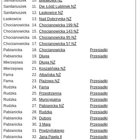
Sanitariuszek
10.
Biwakowa NŻ
Sanitariuszek
11.
Dw. Łódź Lublinek NŻ
Sanitariuszek
12.
Łaskowice NŻ
Łaskowice
13.
Nad Dobrzynką NŻ
Chocianowicka
14.
Chocianowicka 199 NŻ
Chocianowicka
15.
Chocianowicka 143 NŻ
Chocianowicka
16.
Chocianowicka 95 NŻ
Chocianowicka
17.
Chocianowicka 57 NŻ
Pabianicka
18.
Chocianowicka
Przesiadki
Pabianicka
19.
Długa
Przesiadki
Mierzejowa
20.
Długa NŻ
Mierzejowa
21.
Koszalińska NŻ
Farna
22.
Albańska NŻ
Farna
23.
Plażowa NŻ
Przesiadki
Rudzka
24.
Farna
Przesiadki
Rudzka
25.
Przestrzenna
Przesiadki
Rudzka
26.
Municypalna
Przesiadki
Rudzka
27.
Pabianicka NŻ
Przesiadki
Pabianicka
28.
Rudzka
Przesiadki
Pabianicka
29.
Dubois
Przesiadki
Pabianicka
30.
3 Maja
Przesiadki
Pabianicka
31.
Prądzyńskiego
Przesiadki
Pabianicka
32.
Jana Pawła II
Przesiadki