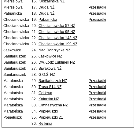
Mierzejowa
16.
Koszalińska NŻ
Mierzejowa
17.
Długa NŻ
Przesiadki
Pabianicka
18.
Długa NŻ
Przesiadki
Chocianowicka
19.
Pabianicka
Przesiadki
Chocianowicka
20.
Chocianowicka 57 NŻ
Chocianowicka
21.
Chocianowicka 95 NŻ
Chocianowicka
22.
Chocianowicka 143 NŻ
Chocianowicka
23.
Chocianowicka 199 NŻ
Łaskowice
24.
Nad Dobrzynką NŻ
Sanitariuszek
25.
Łaskowice NŻ
Sanitariuszek
26.
Dw. Łódź Lublinek NŻ
Sanitariuszek
27.
Biwakowa NŻ
Sanitariuszek
28.
G.O.Ś. NŻ
Maratońska
29.
Sanitariuszek NŻ
Przesiadki
Maratońska
30.
Trasa S14 NŻ
Przesiadki
Maratońska
31.
Golfowa
Przesiadki
Maratońska
32.
Kolarska NŻ
Przesiadki
Maratońska
33.
Gimnastyczna NŻ
Przesiadki
Maratońska
34.
Popiełuszki
Przesiadki
Popiełuszki
35.
Popiełuszki 21
Przesiadki
36.
Retkinia