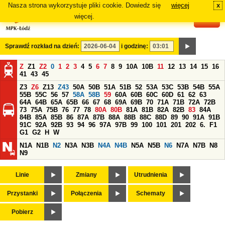
Nasza strona wykorzystuje pliki cookie. Dowiedz się
więcej
x
#
więcej.
Sprawdź rozkład na dzień:
i godzinę:
Z
Z1
Z2
0
1
2
3
4
5
6
7
8
9
10A
10B
11
12
13
14
15
16
41
43
45
Z3
Z6
Z13
Z43
50A
50B
51A
51B
52
53A
53C
53B
54B
55A
55B
55C
56
57
58A
58B
59
60A
60B
60C
60D
61
62
63
64A
64B
65A
65B
66
67
68
69A
69B
70
71A
71B
72A
72B
73
75A
75B
76
77
78
80A
80B
81A
81B
82A
82B
83
84A
84B
85A
85B
86
87A
87B
88A
88B
88C
88D
89
90
91A
91B
91C
92A
92B
93
94
96
97A
97B
99
100
101
201
202
6.
F1
G1
G2
H
W
N1A
N1B
N2
N3A
N3B
N4A
N4B
N5A
N5B
N6
N7A
N7B
N8
N9
Linie
Zmiany
Utrudnienia
Przystanki
Połączenia
Schematy
Pobierz