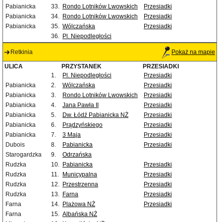
Pabianicka
33.
Rondo Lotników Lwowskich
Przesiadki
Pabianicka
34.
Rondo Lotników Lwowskich
Przesiadki
Pabianicka
35.
Wólczańska
Przesiadki
36.
Pl. Niepodległości
Retkinia
Pokaż na mapie
ULICA
PRZYSTANEK
PRZESIADKI
1.
Pl. Niepodległości
Przesiadki
Pabianicka
2.
Wólczańska
Przesiadki
Pabianicka
3.
Rondo Lotników Lwowskich
Przesiadki
Pabianicka
4.
Jana Pawła II
Przesiadki
Pabianicka
5.
Dw. Łódź Pabianicka NŻ
Przesiadki
Pabianicka
6.
Prądzyńskiego
Przesiadki
Pabianicka
7.
3 Maja
Przesiadki
Dubois
8.
Pabianicka
Przesiadki
Starogardzka
9.
Odrzańska
Rudzka
10.
Pabianicka
Przesiadki
Rudzka
11.
Municypalna
Przesiadki
Rudzka
12.
Przestrzenna
Przesiadki
Rudzka
13.
Farna
Przesiadki
Farna
14.
Plażowa NŻ
Przesiadki
Farna
15.
Albańska NŻ