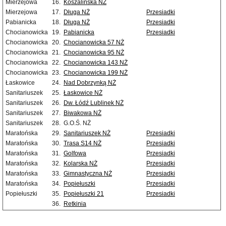
Mierzejowa
16.
Koszalińska NŻ
Mierzejowa
17.
Długa NŻ
Przesiadki
Pabianicka
18.
Długa NŻ
Przesiadki
Chocianowicka
19.
Pabianicka
Przesiadki
Chocianowicka
20.
Chocianowicka 57 NŻ
Chocianowicka
21.
Chocianowicka 95 NŻ
Chocianowicka
22.
Chocianowicka 143 NŻ
Chocianowicka
23.
Chocianowicka 199 NŻ
Łaskowice
24.
Nad Dobrzynką NŻ
Sanitariuszek
25.
Łaskowice NŻ
Sanitariuszek
26.
Dw. Łódź Lublinek NŻ
Sanitariuszek
27.
Biwakowa NŻ
Sanitariuszek
28.
G.O.Ś. NŻ
Maratońska
29.
Sanitariuszek NŻ
Przesiadki
Maratońska
30.
Trasa S14 NŻ
Przesiadki
Maratońska
31.
Golfowa
Przesiadki
Maratońska
32.
Kolarska NŻ
Przesiadki
Maratońska
33.
Gimnastyczna NŻ
Przesiadki
Maratońska
34.
Popiełuszki
Przesiadki
Popiełuszki
35.
Popiełuszki 21
Przesiadki
36.
Retkinia