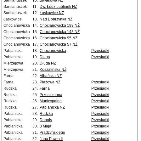
Sanitariuszek
10.
Biwakowa NŻ
Sanitariuszek
11.
Dw. Łódź Lublinek NŻ
Sanitariuszek
12.
Łaskowice NŻ
Łaskowice
13.
Nad Dobrzynką NŻ
Chocianowicka
14.
Chocianowicka 199 NŻ
Chocianowicka
15.
Chocianowicka 143 NŻ
Chocianowicka
16.
Chocianowicka 95 NŻ
Chocianowicka
17.
Chocianowicka 57 NŻ
Pabianicka
18.
Chocianowicka
Przesiadki
Pabianicka
19.
Długa
Przesiadki
Mierzejowa
20.
Długa NŻ
Mierzejowa
21.
Koszalińska NŻ
Farna
22.
Albańska NŻ
Farna
23.
Plażowa NŻ
Przesiadki
Rudzka
24.
Farna
Przesiadki
Rudzka
25.
Przestrzenna
Przesiadki
Rudzka
26.
Municypalna
Przesiadki
Rudzka
27.
Pabianicka NŻ
Przesiadki
Pabianicka
28.
Rudzka
Przesiadki
Pabianicka
29.
Dubois
Przesiadki
Pabianicka
30.
3 Maja
Przesiadki
Pabianicka
31.
Prądzyńskiego
Przesiadki
Pabianicka
32.
Jana Pawła II
Przesiadki