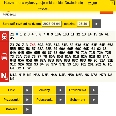
Nasza strona wykorzystuje pliki cookie. Dowiedz się
więcej
x
#
więcej.
Sprawdź rozkład na dzień:
i godzinę:
Z1
0
1
2
3
4
5
6
7
8
9
10A
10B
11
12
13
14
15
16
41
45
Z3
Z6
Z13
Z43
50A
50B
51A
51B
52
53A
53C
53B
54B
55A
55B
55C
56
57
58A
58B
59
60A
60B
60C
60D
61
62
63
64A
64B
65A
65B
66
67
68
69A
69B
70
71A
71B
72A
72B
73
75A
75B
76
77
78
80A
80B
81A
81B
82A
82B
83
84A
84B
85A
85B
86
87A
87B
88A
88B
88C
88D
89
90
91A
91B
91C
92A
92B
93
94
96
97A
97B
99
100
101
201
202
6.
F1
G1
G2
H
W
N1A
N1B
N2
N3A
N3B
N4A
N4B
N5A
N5B
N6
N7A
N7B
N8
N9
Linie
Zmiany
Utrudnienia
Przystanki
Połączenia
Schematy
Pobierz