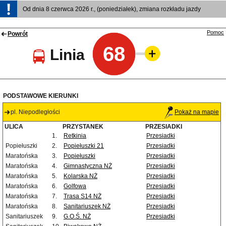
Od dnia 8 czerwca 2026 r., (poniedziałek), zmiana rozkładu jazdy
Pomoc
Powrót
68
Linia
PODSTAWOWE KIERUNKI
pl. Niepodległości
Pokaż na mapie
ULICA
PRZYSTANEK
PRZESIADKI
1.
Retkinia
Przesiadki
Popiełuszki
2.
Popiełuszki 21
Przesiadki
Maratońska
3.
Popiełuszki
Przesiadki
Maratońska
4.
Gimnastyczna NŻ
Przesiadki
Maratońska
5.
Kolarska NŻ
Przesiadki
Maratońska
6.
Golfowa
Przesiadki
Maratońska
7.
Trasa S14 NŻ
Przesiadki
Maratońska
8.
Sanitariuszek NŻ
Przesiadki
Sanitariuszek
9.
G.O.Ś. NŻ
Przesiadki