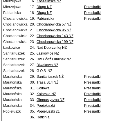
Mierzejowa
16.
Koszalińska NŻ
Mierzejowa
17.
Długa NŻ
Przesiadki
Pabianicka
18.
Długa NŻ
Przesiadki
Chocianowicka
19.
Pabianicka
Przesiadki
Chocianowicka
20.
Chocianowicka 57 NŻ
Chocianowicka
21.
Chocianowicka 95 NŻ
Chocianowicka
22.
Chocianowicka 143 NŻ
Chocianowicka
23.
Chocianowicka 199 NŻ
Łaskowice
24.
Nad Dobrzynką NŻ
Sanitariuszek
25.
Łaskowice NŻ
Sanitariuszek
26.
Dw. Łódź Lublinek NŻ
Sanitariuszek
27.
Biwakowa NŻ
Sanitariuszek
28.
G.O.Ś. NŻ
Maratońska
29.
Sanitariuszek NŻ
Przesiadki
Maratońska
30.
Trasa S14 NŻ
Przesiadki
Maratońska
31.
Golfowa
Przesiadki
Maratońska
32.
Kolarska NŻ
Przesiadki
Maratońska
33.
Gimnastyczna NŻ
Przesiadki
Maratońska
34.
Popiełuszki
Przesiadki
Popiełuszki
35.
Popiełuszki 21
Przesiadki
36.
Retkinia