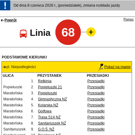
Od dnia 8 czerwca 2026 r., (poniedziałek), zmiana rozkładu jazdy
Pomoc
Powrót
68
Linia
PODSTAWOWE KIERUNKI
pl. Niepodległości
Pokaż na mapie
ULICA
PRZYSTANEK
PRZESIADKI
1.
Retkinia
Przesiadki
Popiełuszki
2.
Popiełuszki 21
Przesiadki
Maratońska
3.
Popiełuszki
Przesiadki
Maratońska
4.
Gimnastyczna NŻ
Przesiadki
Maratońska
5.
Kolarska NŻ
Przesiadki
Maratońska
6.
Golfowa
Przesiadki
Maratońska
7.
Trasa S14 NŻ
Przesiadki
Maratońska
8.
Sanitariuszek NŻ
Przesiadki
Sanitariuszek
9.
G.O.Ś. NŻ
Przesiadki