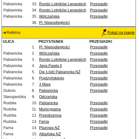
Pabianicka
33.
Rondo Lotników Lwowskich
Przesiadki
Pabianicka
34.
Rondo Lotników Lwowskich
Przesiadki
Pabianicka
35.
Wólczańska
Przesiadki
36.
Pl. Niepodległości
Retkinia
Pokaż na mapie
ULICA
PRZYSTANEK
PRZESIADKI
1.
Pl. Niepodległości
Przesiadki
Pabianicka
2.
Wólczańska
Przesiadki
Pabianicka
3.
Rondo Lotników Lwowskich
Przesiadki
Pabianicka
4.
Jana Pawła II
Przesiadki
Pabianicka
5.
Dw. Łódź Pabianicka NŻ
Przesiadki
Pabianicka
6.
Prądzyńskiego
Przesiadki
Pabianicka
7.
3 Maja
Przesiadki
Dubois
8.
Pabianicka
Przesiadki
Starogardzka
9.
Odrzańska
Rudzka
10.
Pabianicka
Przesiadki
Rudzka
11.
Municypalna
Przesiadki
Rudzka
12.
Przestrzenna
Przesiadki
Rudzka
13.
Farna
Przesiadki
Farna
14.
Plażowa NŻ
Przesiadki
Farna
15.
Albańska NŻ