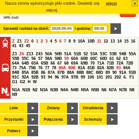
Nasza strona wykorzystuje pliki cookie. Dowiedz się
więcej
x
#
więcej.
Sprawdź rozkład na dzień:
i godzinę:
Z
Z1
Z2
0
1
2
3
4
5
6
7
8
9
10A
10B
11
12
13
14
15
16
41
43
45
Z3
Z6
Z13
Z43
50A
50B
51A
51B
52
53A
53C
53B
54B
55A
55B
55C
56
57
58A
58B
59
60A
60B
60C
60D
61
62
63
64A
64B
65A
65B
66
67
68
69A
69B
70
71A
71B
72A
72B
73
75A
75B
76
77
78
80A
80B
81A
81B
82A
82B
83
84A
84B
85A
85B
86
87A
87B
88A
88B
88C
88D
89
90
91A
91B
91C
92A
92B
93
94
96
97A
97B
99
100
101
201
202
6.
F1
G1
G2
H
W
N1A
N1B
N2
N3A
N3B
N4A
N4B
N5A
N5B
N6
N7A
N7B
N8
N9
Linie
Zmiany
Utrudnienia
Przystanki
Połączenia
Schematy
Pobierz