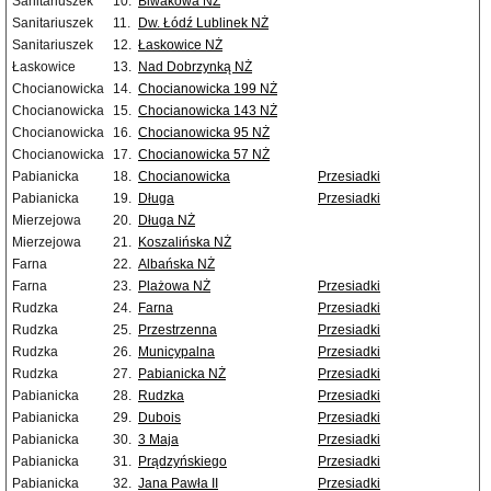
Sanitariuszek
10.
Biwakowa NŻ
Sanitariuszek
11.
Dw. Łódź Lublinek NŻ
Sanitariuszek
12.
Łaskowice NŻ
Łaskowice
13.
Nad Dobrzynką NŻ
Chocianowicka
14.
Chocianowicka 199 NŻ
Chocianowicka
15.
Chocianowicka 143 NŻ
Chocianowicka
16.
Chocianowicka 95 NŻ
Chocianowicka
17.
Chocianowicka 57 NŻ
Pabianicka
18.
Chocianowicka
Przesiadki
Pabianicka
19.
Długa
Przesiadki
Mierzejowa
20.
Długa NŻ
Mierzejowa
21.
Koszalińska NŻ
Farna
22.
Albańska NŻ
Farna
23.
Plażowa NŻ
Przesiadki
Rudzka
24.
Farna
Przesiadki
Rudzka
25.
Przestrzenna
Przesiadki
Rudzka
26.
Municypalna
Przesiadki
Rudzka
27.
Pabianicka NŻ
Przesiadki
Pabianicka
28.
Rudzka
Przesiadki
Pabianicka
29.
Dubois
Przesiadki
Pabianicka
30.
3 Maja
Przesiadki
Pabianicka
31.
Prądzyńskiego
Przesiadki
Pabianicka
32.
Jana Pawła II
Przesiadki