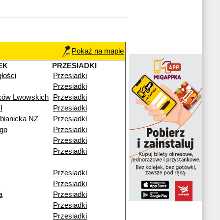
Pokaż na mapie
EK
PRZESIADKI
głości
Przesiadki
Przesiadki
ików Lwowskich
Przesiadki
I
Przesiadki
bianicka NŻ
Przesiadki
go
Przesiadki
Przesiadki
Przesiadki
Przesiadki
Przesiadki
a
Przesiadki
Przesiadki
Przesiadki