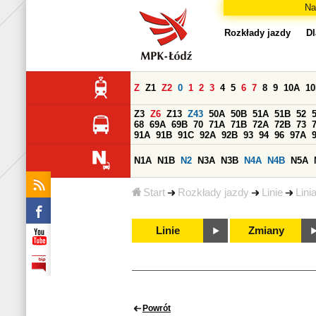
Na
Rozkłady jazdy
Dl
Z
Z1
Z2
0
1
2
3
4
5
6
7
8
9
10A
1
Z3
Z6
Z13
Z43
50A
50B
51A
51B
52
68
69A
69B
70
71A
71B
72A
72B
73
91A
91B
91C
92A
92B
93
94
96
97A
N1A
N1B
N2
N3A
N3B
N4A
N4B
N5A
Start
Rozkłady jazdy
Linie
Lini
Linie
Zmiany
Powrót