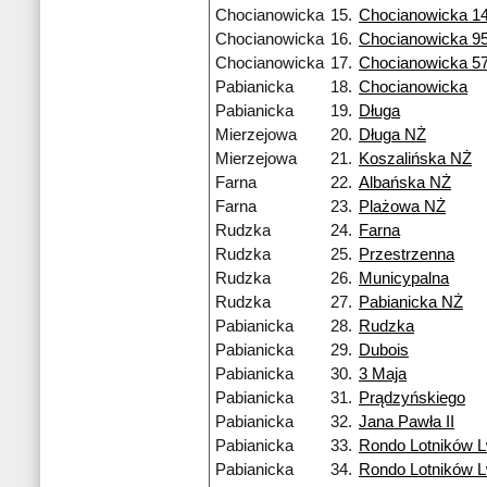
Chocianowicka
15.
Chocianowicka 1
Chocianowicka
16.
Chocianowicka 9
Chocianowicka
17.
Chocianowicka 5
Pabianicka
18.
Chocianowicka
Pabianicka
19.
Długa
Mierzejowa
20.
Długa NŻ
Mierzejowa
21.
Koszalińska NŻ
Farna
22.
Albańska NŻ
Farna
23.
Plażowa NŻ
Rudzka
24.
Farna
Rudzka
25.
Przestrzenna
Rudzka
26.
Municypalna
Rudzka
27.
Pabianicka NŻ
Pabianicka
28.
Rudzka
Pabianicka
29.
Dubois
Pabianicka
30.
3 Maja
Pabianicka
31.
Prądzyńskiego
Pabianicka
32.
Jana Pawła II
Pabianicka
33.
Rondo Lotników 
Pabianicka
34.
Rondo Lotników 