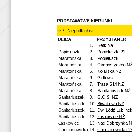
PODSTAWOWE KIERUNKI
Pl. Niepodległości
ULICA
PRZYSTANEK
1.
Retkinia
Popiełuszki
2.
Popiełuszki 21
Maratońska
3.
Popiełuszki
Maratońska
4.
Gimnastyczna N
Maratońska
5.
Kolarska NŻ
Maratońska
6.
Golfowa
Maratońska
7.
Trasa S14 NŻ
Maratońska
8.
Sanitariuszek NŻ
Sanitariuszek
9.
G.O.Ś. NŻ
Sanitariuszek
10.
Biwakowa NŻ
Sanitariuszek
11.
Dw. Łódź Lubline
Sanitariuszek
12.
Łaskowice NŻ
Łaskowice
13.
Nad Dobrzynką 
Chocianowicka
14.
Chocianowicka 1