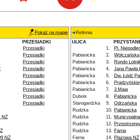
Pokaż na mapie
Retkinia
PRZESIADKI
ULICA
PRZYSTAN
Przesiadki
1.
Pl. Niepodle
Przesiadki
Pabianicka
2.
Wólczańska
Przesiadki
Pabianicka
3.
Rondo Lotn
Ż
Przesiadki
Pabianicka
4.
Jana Pawła I
Przesiadki
Pabianicka
5.
Dw. Łódź Pa
Przesiadki
Pabianicka
6.
Prądzyńskie
Przesiadki
Pabianicka
7.
3 Maja
Przesiadki
Dubois
8.
Pabianicka
Przesiadki
Starogardzka
9.
Odrzańska
Rudzka
10.
Pabianicka
k NŻ
Rudzka
11.
Municypalna
Rudzka
12.
Przestrzenn
NŻ
Rudzka
13.
Farna
99 NŻ
Farna
14.
Plażowa NŻ