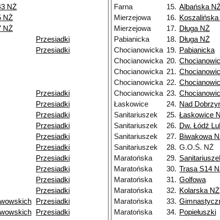
43 NŻ
Farna
15.
Albańska N
5 NŻ
Mierzejowa
16.
Koszalińska
7 NŻ
Mierzejowa
17.
Długa NŻ
Przesiadki
Pabianicka
18.
Długa NŻ
Przesiadki
Chocianowicka
19.
Pabianicka
Chocianowicka
20.
Chocianowi
Chocianowicka
21.
Chocianowi
Chocianowicka
22.
Chocianowi
Przesiadki
Chocianowicka
23.
Chocianowi
Przesiadki
Łaskowice
24.
Nad Dobrzy
Przesiadki
Sanitariuszek
25.
Łaskowice 
Przesiadki
Sanitariuszek
26.
Dw. Łódź Lu
Przesiadki
Sanitariuszek
27.
Biwakowa N
Przesiadki
Sanitariuszek
28.
G.O.Ś. NŻ
Przesiadki
Maratońska
29.
Sanitariusz
Przesiadki
Maratońska
30.
Trasa S14 
Przesiadki
Maratońska
31.
Golfowa
Przesiadki
Maratońska
32.
Kolarska NŻ
Lwowskich
Przesiadki
Maratońska
33.
Gimnastycz
Lwowskich
Przesiadki
Maratońska
34.
Popiełuszki