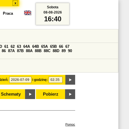
x
Sobota
08-08-2026
Praca
16:40
D
61
62
63
64A
64B
65A
65B
66
67
86
87A
87B
88A
88B
88C
88D
89
90
zień:
i godzinę:
Schematy
Pobierz
Pomoc