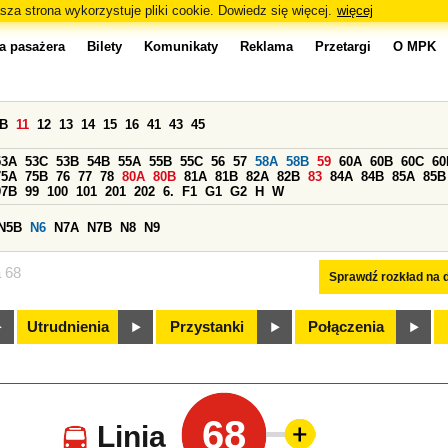
sza strona wykorzystuje pliki cookie. Dowiedz się więcej.
więcej
a pasażera
Bilety
Komunikaty
Reklama
Przetargi
O MPK
0B
11
12
13
14
15
16
41
43
45
53A
53C
53B
54B
55A
55B
55C
56
57
58A
58B
59
60A
60B
60C
60
75A
75B
76
77
78
80A
80B
81A
81B
82A
82B
83
84A
84B
85A
85B
97B
99
100
101
201
202
6.
F1
G1
G2
H
W
N5B
N6
N7A
N7B
N8
N9
a 68
Sprawdź rozkład na d
Utrudnienia
Przystanki
Połączenia
68
Linia