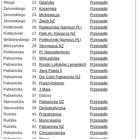
Struga
22.
Gdańska
Przesiadki
Żeromskiego
23.
Kopernika
Przesiadki
Żeromskiego
24.
Mickiewicza
Przesiadki
Żeromskiego
25.
Żwirki NŻ
Przesiadki
Politechniki
26.
Radwańska (kampus PŁ)
Przesiadki
Politechniki
27.
Park im. Klepacza NŻ
Przesiadki
Wróblewskiego
28.
Politechniki (kampus PŁ)
Przesiadki
Wólczańska
29.
Skrzywana NŻ
Przesiadki
Piotrkowska
30.
Pl. Niepodległości
Przesiadki
Pabianicka
31.
Wólczańska
Przesiadki
Pabianicka
32.
Rondo Lotników Lwowskich
Przesiadki
Pabianicka
33.
Jana Pawła II
Przesiadki
Pabianicka
34.
Dw. Łódź Pabianicka NŻ
Przesiadki
Pabianicka
35.
Prądzyńskiego
Przesiadki
Pabianicka
36.
3 Maja
Przesiadki
Pabianicka
37.
Dubois
Starorudzka
38.
Pabianicka NŻ
Przesiadki
Starorudzka
39.
Demokratyczna
Przesiadki
Rudzka
40.
Przestrzenna
Przesiadki
Rudzka
41.
Municypalna
Przesiadki
Rudzka
42.
Pabianicka NŻ
Przesiadki
Pabianicka
43.
Chocianowicka
Przesiadki