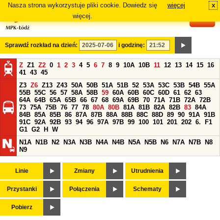
Nasza strona wykorzystuje pliki cookie. Dowiedz się
więcej
x
#
więcej.
Sprawdź rozkład na dzień:
i godzinę:
Z
Z1
Z2
0
1
2
3
4
5
6
7
8
9
10A
10B
11
12
13
14
15
16
41
43
45
Z3
Z6
Z13
Z43
50A
50B
51A
51B
52
53A
53C
53B
54B
55A
55B
55C
56
57
58A
58B
59
60A
60B
60C
60D
61
62
63
64A
64B
65A
65B
66
67
68
69A
69B
70
71A
71B
72A
72B
73
75A
75B
76
77
78
80A
80B
81A
81B
82A
82B
83
84A
84B
85A
85B
86
87A
87B
88A
88B
88C
88D
89
90
91A
91B
91C
92A
92B
93
94
96
97A
97B
99
100
101
201
202
6.
F1
G1
G2
H
W
N1A
N1B
N2
N3A
N3B
N4A
N4B
N5A
N5B
N6
N7A
N7B
N8
N9
Linie
Zmiany
Utrudnienia
Przystanki
Połączenia
Schematy
Pobierz