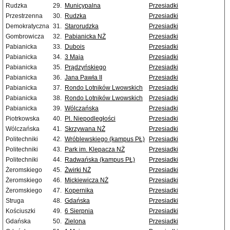
Rudzka
29.
Municypalna
Przesiadki
Przestrzenna
30.
Rudzka
Przesiadki
Demokratyczna
31.
Starorudzka
Przesiadki
Gombrowicza
32.
Pabianicka NŻ
Przesiadki
Pabianicka
33.
Dubois
Przesiadki
Pabianicka
34.
3 Maja
Przesiadki
Pabianicka
35.
Prądzyńskiego
Przesiadki
Pabianicka
36.
Jana Pawła II
Przesiadki
Pabianicka
37.
Rondo Lotników Lwowskich
Przesiadki
Pabianicka
38.
Rondo Lotników Lwowskich
Przesiadki
Pabianicka
39.
Wólczańska
Przesiadki
Piotrkowska
40.
Pl. Niepodległości
Przesiadki
Wólczańska
41.
Skrzywana NŻ
Przesiadki
Politechniki
42.
Wróblewskiego (kampus PŁ)
Przesiadki
Politechniki
43.
Park im. Klepacza NŻ
Przesiadki
Politechniki
44.
Radwańska (kampus PŁ)
Przesiadki
Żeromskiego
45.
Żwirki NŻ
Przesiadki
Żeromskiego
46.
Mickiewicza NŻ
Przesiadki
Żeromskiego
47.
Kopernika
Przesiadki
Struga
48.
Gdańska
Przesiadki
Kościuszki
49.
6 Sierpnia
Przesiadki
Gdańska
50.
Zielona
Przesiadki