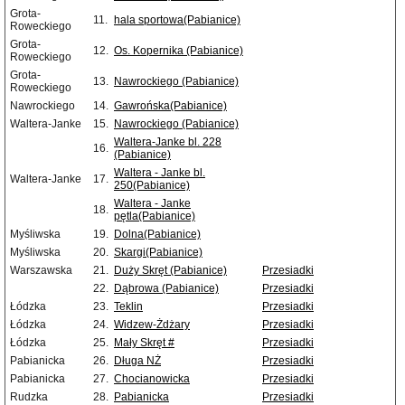
Grota-
11.
hala sportowa(Pabianice)
Roweckiego
Grota-
12.
Os. Kopernika (Pabianice)
Roweckiego
Grota-
13.
Nawrockiego (Pabianice)
Roweckiego
Nawrockiego
14.
Gawrońska(Pabianice)
Waltera-Janke
15.
Nawrockiego (Pabianice)
Waltera-Janke bl. 228
16.
(Pabianice)
Waltera - Janke bl.
Waltera-Janke
17.
250(Pabianice)
Waltera - Janke
18.
pętla(Pabianice)
Myśliwska
19.
Dolna(Pabianice)
Myśliwska
20.
Skargi(Pabianice)
Warszawska
21.
Duży Skręt (Pabianice)
Przesiadki
22.
Dąbrowa (Pabianice)
Przesiadki
Łódzka
23.
Teklin
Przesiadki
Łódzka
24.
Widzew-Żdżary
Przesiadki
Łódzka
25.
Mały Skręt #
Przesiadki
Pabianicka
26.
Długa NŻ
Przesiadki
Pabianicka
27.
Chocianowicka
Przesiadki
Rudzka
28.
Pabianicka
Przesiadki