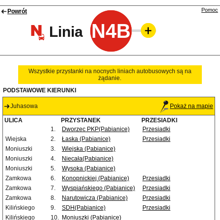
Pomoc
Powrót
N4B
Linia
Wszystkie przystanki na nocnych liniach autobusowych są na
żądanie.
PODSTAWOWE KIERUNKI
Juhasowa
Pokaż na mapie
ULICA
PRZYSTANEK
PRZESIADKI
1.
Dworzec PKP(Pabianice)
Przesiadki
Wiejska
2.
Łaska (Pabianice)
Przesiadki
Moniuszki
3.
Wiejska (Pabianice)
Moniuszki
4.
Niecała(Pabianice)
Moniuszki
5.
Wysoka (Pabianice)
Zamkowa
6.
Konopnickiej (Pabianice)
Przesiadki
Zamkowa
7.
Wyspiańskiego (Pabianice)
Przesiadki
Zamkowa
8.
Narutowicza (Pabianice)
Przesiadki
Kilińskiego
9.
SDH(Pabianice)
Przesiadki
Kilińskiego
10.
Moniuszki (Pabianice)