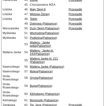
Pabianicka
44.
Długa
Przesiadki
45.
Chocianowice IKEA
Łódzka
46.
Mały Skręt #
Przesiadki
Łódzka
47.
Widzew-Żdżary
Przesiadki
Łódzka
48.
Teklin
Przesiadki
49.
Dąbrowa (Pabianice)
Przesiadki
Warszawska
50.
Duży Skręt (Pabianice)
Przesiadki
Myśliwska
51.
Wschodnia(Pabianice)
Myśliwska
52.
Podleśna(Pabianice)
Waltera - Janke
53.
pętla(Pabianice)
Waltera - Janke bl.
Waltera-Janke
54.
243(Pabianice)
Waltera-Janke bl. 221
55.
(Pabianice)
Nawrockiego
56.
Waltera-Janke (Pabianice)
Nawrockiego
57.
Mokra(Pabianice)
Grota-
58.
Gryzla(Pabianice)
Roweckiego
Grota-
59.
Bugaj(Pabianice)
Roweckiego
Grota-
60.
Kilińskiego (Pabianice)
Roweckiego
Kilińskiego
61.
Moniuszki (Pabianice)
Zamkowa
62.
Św. Jana (Pabianice)
Przesiadki