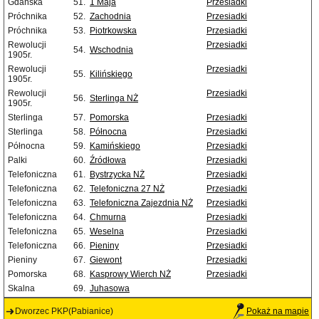
Gdańska
51.
1 Maja
Przesiadki
Próchnika
52.
Zachodnia
Przesiadki
Próchnika
53.
Piotrkowska
Przesiadki
Rewolucji
Przesiadki
54.
Wschodnia
1905r.
Rewolucji
Przesiadki
55.
Kilińskiego
1905r.
Rewolucji
Przesiadki
56.
Sterlinga NŻ
1905r.
Sterlinga
57.
Pomorska
Przesiadki
Sterlinga
58.
Północna
Przesiadki
Północna
59.
Kamińskiego
Przesiadki
Palki
60.
Źródłowa
Przesiadki
Telefoniczna
61.
Bystrzycka NŻ
Przesiadki
Telefoniczna
62.
Telefoniczna 27 NŻ
Przesiadki
Telefoniczna
63.
Telefoniczna Zajezdnia NŻ
Przesiadki
Telefoniczna
64.
Chmurna
Przesiadki
Telefoniczna
65.
Weselna
Przesiadki
Telefoniczna
66.
Pieniny
Przesiadki
Pieniny
67.
Giewont
Przesiadki
Pomorska
68.
Kasprowy Wierch NŻ
Przesiadki
Skalna
69.
Juhasowa
Dworzec PKP(Pabianice)
Pokaż na mapie