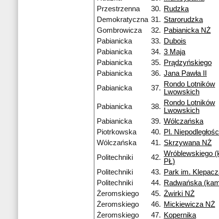
Przestrzenna
30.
Rudzka
Demokratyczna
31.
Starorudzka
Gombrowicza
32.
Pabianicka NŻ
Pabianicka
33.
Dubois
Pabianicka
34.
3 Maja
Pabianicka
35.
Prądzyńskiego
Pabianicka
36.
Jana Pawła II
Rondo Lotników
Pabianicka
37.
Lwowskich
Rondo Lotników
Pabianicka
38.
Lwowskich
Pabianicka
39.
Wólczańska
Piotrkowska
40.
Pl. Niepodległośc
Wólczańska
41.
Skrzywana NŻ
Wróblewskiego 
Politechniki
42.
PŁ)
Politechniki
43.
Park im. Klepac
Politechniki
44.
Radwańska (kam
Żeromskiego
45.
Żwirki NŻ
Żeromskiego
46.
Mickiewicza NŻ
Żeromskiego
47.
Kopernika