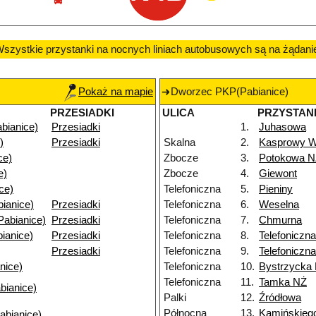
szystkie przystanki na nocnych liniach autobusowych są na żądani
Pokaż na mapie
Dworzec PKP(Pabianice)
PRZESIADKI
ULICA
PRZYSTAN
bianice)
Przesiadki
1.
Juhasowa
)
Przesiadki
Skalna
2.
Kasprowy W
ce)
Zbocze
3.
Potokowa N
e)
Zbocze
4.
Giewont
ce)
Telefoniczna
5.
Pieniny
bianice)
Przesiadki
Telefoniczna
6.
Weselna
Pabianice)
Przesiadki
Telefoniczna
7.
Chmurna
ianice)
Przesiadki
Telefoniczna
8.
Telefoniczn
Przesiadki
Telefoniczna
9.
Telefoniczn
nice)
Telefoniczna
10.
Bystrzycka
Telefoniczna
11.
Tamka NŻ
bianice)
Palki
12.
Źródłowa
Północna
13.
Kamińskieg
abianice)