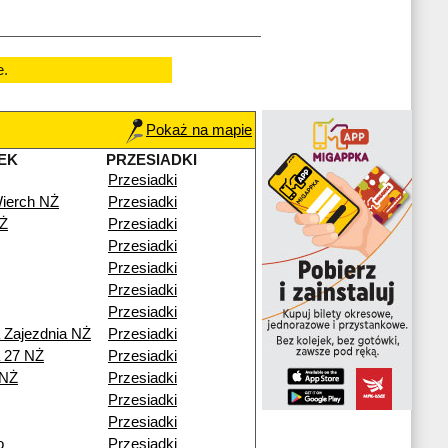
e.
Pokaż na mapie
EK
PRZESIADKI
Przesiadki
ierch NŻ
Przesiadki
Ż
Przesiadki
Przesiadki
Przesiadki
Przesiadki
Przesiadki
a Zajezdnia NŻ
Przesiadki
a 27 NŻ
Przesiadki
 NŻ
Przesiadki
Przesiadki
Przesiadki
o
Przesiadki