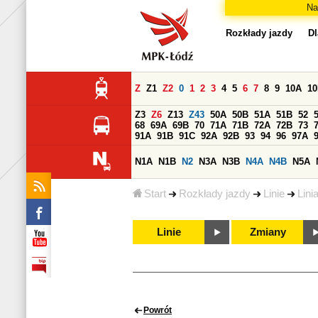
Na
Rozkłady jazdy
Dl
Z
Z1
Z2
0
1
2
3
4
5
6
7
8
9
10A
1
Z3
Z6
Z13
Z43
50A
50B
51A
51B
52
68
69A
69B
70
71A
71B
72A
72B
73
91A
91B
91C
92A
92B
93
94
96
97A
N1A
N1B
N2
N3A
N3B
N4A
N4B
N5A
Start
Rozkłady jazdy
Linie
Lini
Linie
Zmiany
Powrót