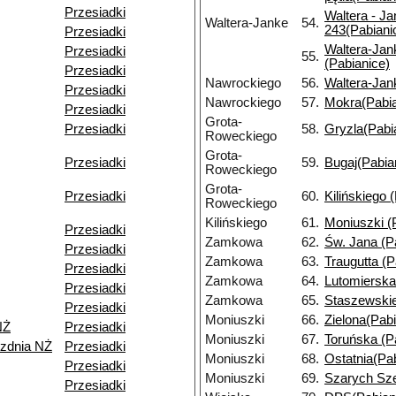
Przesiadki
Waltera - Ja
Waltera-Janke
54.
243(Pabiani
Przesiadki
Waltera-Jank
Przesiadki
55.
(Pabianice)
Przesiadki
Nawrockiego
56.
Waltera-Jan
Przesiadki
Nawrockiego
57.
Mokra(Pabia
Przesiadki
Grota-
Przesiadki
58.
Gryzla(Pabi
Roweckiego
Grota-
Przesiadki
59.
Bugaj(Pabia
Roweckiego
Grota-
Przesiadki
60.
Kilińskiego 
Roweckiego
Kilińskiego
61.
Moniuszki (
Przesiadki
Zamkowa
62.
Św. Jana (P
Przesiadki
Zamkowa
63.
Traugutta (P
Przesiadki
Zamkowa
64.
Lutomierska
Przesiadki
Zamkowa
65.
Staszewskie
Przesiadki
Moniuszki
66.
Zielona(Pabi
NŻ
Przesiadki
Moniuszki
67.
Toruńska (P
ezdnia NŻ
Przesiadki
Moniuszki
68.
Ostatnia(Pa
Przesiadki
Moniuszki
69.
Szarych Sze
Przesiadki