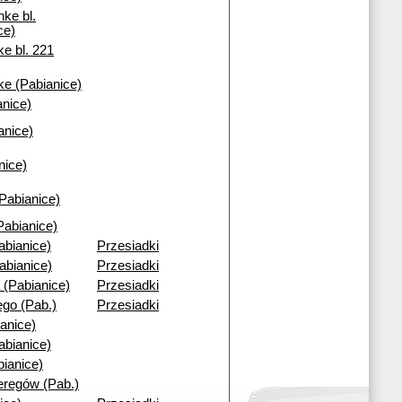
nke bl.
ce)
e bl. 221
ke (Pabianice)
nice)
anice)
nice)
(Pabianice)
Pabianice)
abianice)
Przesiadki
abianice)
Przesiadki
 (Pabianice)
Przesiadki
go (Pab.)
Przesiadki
anice)
abianice)
bianice)
regów (Pab.)