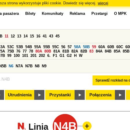
sza strona wykorzystuje pliki cookie. Dowiedz się więcej.
więcej
a pasażera
Bilety
Komunikaty
Reklama
Przetargi
O MPK
0B
11
12
13
14
15
16
41
43
45
53A
53C
53B
54B
55A
55B
55C
56
57
58A
58B
59
60A
60B
60C
60
75A
75B
76
77
78
80A
80B
81A
81B
82A
82B
83
84A
84B
85A
85B
97B
99
100
101
201
202
6.
F1
G1
G2
H
W
N5B
N6
N7A
N7B
N8
N9
a N4B
Sprawdź rozkład na d
Utrudnienia
Przystanki
Połączenia
N4B
Linia