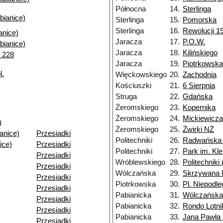
Północna
14.
Sterlinga
bianice)
Sterlinga
15.
Pomorska
Sterlinga
16.
Rewolucji 19
nice)
Jaracza
17.
P.O.W.
bianice)
Jaracza
18.
Kilińskiego
. 228
Jaracza
19.
Piotrkowska
l.
Więckowskiego
20.
Zachodnia
Kościuszki
21.
6 Sierpnia
Struga
22.
Gdańska
Żeromskiego
23.
Kopernika
Żeromskiego
24.
Mickiewicza
)
Żeromskiego
25.
Żwirki NŻ
anice)
Przesiadki
Politechniki
26.
Radwańska 
ice)
Przesiadki
Politechniki
27.
Park im. Kl
Przesiadki
Wróblewskiego
28.
Politechnik
Przesiadki
Wólczańska
29.
Skrzywana
Przesiadki
Piotrkowska
30.
Pl. Niepodle
Przesiadki
Pabianicka
31.
Wólczańska
Przesiadki
Pabianicka
32.
Rondo Lotn
Przesiadki
Pabianicka
33.
Jana Pawła 
Przesiadki