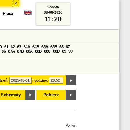
x
Sobota
08-08-2026
Praca
11:20
D
61
62
63
64A
64B
65A
65B
66
67
86
87A
87B
88A
88B
88C
88D
89
90
zień:
i godzinę:
Schematy
Pobierz
Pomoc