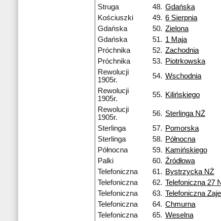
Struga
48.
Gdańska
Kościuszki
49.
6 Sierpnia
Gdańska
50.
Zielona
Gdańska
51.
1 Maja
Próchnika
52.
Zachodnia
Próchnika
53.
Piotrkowska
Rewolucji
54.
Wschodnia
1905r.
Rewolucji
55.
Kilińskiego
1905r.
Rewolucji
56.
Sterlinga NŻ
1905r.
Sterlinga
57.
Pomorska
Sterlinga
58.
Północna
Północna
59.
Kamińskiego
Palki
60.
Źródłowa
Telefoniczna
61.
Bystrzycka NŻ
Telefoniczna
62.
Telefoniczna 27 
Telefoniczna
63.
Telefoniczna Zaj
Telefoniczna
64.
Chmurna
Telefoniczna
65.
Weselna