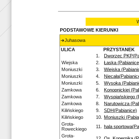
W
PODSTAWOWE KIERUNKI
Juhasowa
ULICA
PRZYSTANEK
1.
Dworzec PKP(Pa
Wiejska
2.
Łaska (Pabianice
Moniuszki
3.
Wiejska (Pabiani
Moniuszki
4.
Niecała(Pabianic
Moniuszki
5.
Wysoka (Pabiani
Zamkowa
6.
Konopnickiej (Pa
Zamkowa
7.
Wyspiańskiego (
Zamkowa
8.
Narutowicza (Pab
Kilińskiego
9.
SDH(Pabianice)
Kilińskiego
10.
Moniuszki (Pabia
Grota-
11.
hala sportowa(Pa
Roweckiego
Grota-
12.
Os. Kopernika (P