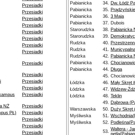
Pabianicka
34.
Dw. Łódź Pa
Przesiadki
Pabianicka
35.
Prądzyński
Przesiadki
Pabianicka
36.
3 Maja
Przesiadki
Pabianicka
37.
Dubois
Przesiadki
Starorudzka
38.
Pabianicka
Przesiadki
Starorudzka
39.
Demokratyc
Przesiadki
Rudzka
40.
Przestrzenn
Przesiadki
Rudzka
41.
Municypaln
Przesiadki
Rudzka
42.
Pabianicka
Pabianicka
43.
Chocianowi
Przesiadki
Pabianicka
44.
Długa
Przesiadki
45.
Chocianowi
i
Przesiadki
Łódzka
46.
Mały Skręt 
Przesiadki
Łódzka
47.
Widzew-Żdż
(kampus
Przesiadki
Łódzka
48.
Teklin
49.
Dąbrowa (Pa
za NŻ
Przesiadki
Warszawska
50.
Duży Skręt 
pus PŁ)
Przesiadki
Myśliwska
51.
Wschodnia(P
Przesiadki
Myśliwska
52.
Podleśna(Pa
Przesiadki
Waltera - J
53.
Przesiadki
pętla(Pabian