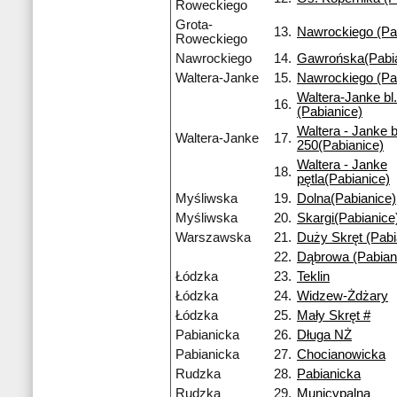
Roweckiego
Grota-
13.
Nawrockiego (Pa
Roweckiego
Nawrockiego
14.
Gawrońska(Pabia
Waltera-Janke
15.
Nawrockiego (Pa
Waltera-Janke bl
16.
(Pabianice)
Waltera - Janke b
Waltera-Janke
17.
250(Pabianice)
Waltera - Janke
18.
pętla(Pabianice)
Myśliwska
19.
Dolna(Pabianice)
Myśliwska
20.
Skargi(Pabianice
Warszawska
21.
Duży Skręt (Pabi
22.
Dąbrowa (Pabian
Łódzka
23.
Teklin
Łódzka
24.
Widzew-Żdżary
Łódzka
25.
Mały Skręt #
Pabianicka
26.
Długa NŻ
Pabianicka
27.
Chocianowicka
Rudzka
28.
Pabianicka
Rudzka
29.
Municypalna