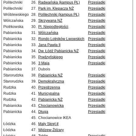
Politechniki
26.
Radwańska (kampus PŁ)
Przesiadki
Politechniki
27.
Park im. Klepacza NŻ
Przesiadki
Wróblewskiego
28.
Politechniki (kampus PŁ)
Przesiadki
Wólczańska
29.
Skrzywana NŻ
Przesiadki
Piotrkowska
30.
Pl. Niepodległości
Przesiadki
Pabianicka
31.
Wólczańska
Przesiadki
Pabianicka
32.
Rondo Lotników Lwowskich
Przesiadki
Pabianicka
33.
Jana Pawła II
Przesiadki
Pabianicka
34.
Dw. Łódź Pabianicka NŻ
Przesiadki
Pabianicka
35.
Prądzyńskiego
Przesiadki
Pabianicka
36.
3 Maja
Przesiadki
Pabianicka
37.
Dubois
Starorudzka
38.
Pabianicka NŻ
Przesiadki
Starorudzka
39.
Demokratyczna
Przesiadki
Rudzka
40.
Przestrzenna
Przesiadki
Rudzka
41.
Municypalna
Przesiadki
Rudzka
42.
Pabianicka NŻ
Przesiadki
Pabianicka
43.
Chocianowicka
Przesiadki
Pabianicka
44.
Długa
Przesiadki
45.
Chocianowice IKEA
Łódzka
46.
Mały Skręt #
Łódzka
47.
Widzew-Żdżary