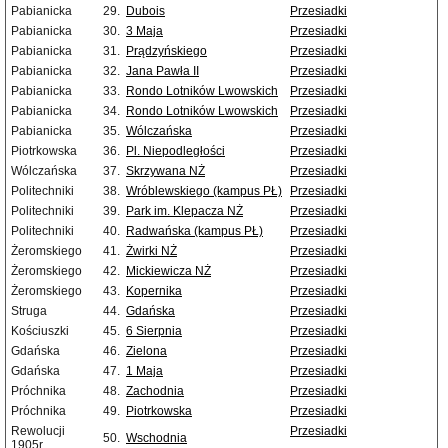
Pabianicka
29.
Dubois
Przesiadki
Pabianicka
30.
3 Maja
Przesiadki
Pabianicka
31.
Prądzyńskiego
Przesiadki
Pabianicka
32.
Jana Pawła II
Przesiadki
Pabianicka
33.
Rondo Lotników Lwowskich
Przesiadki
Pabianicka
34.
Rondo Lotników Lwowskich
Przesiadki
Pabianicka
35.
Wólczańska
Przesiadki
Piotrkowska
36.
Pl. Niepodległości
Przesiadki
Wólczańska
37.
Skrzywana NŻ
Przesiadki
Politechniki
38.
Wróblewskiego (kampus PŁ)
Przesiadki
Politechniki
39.
Park im. Klepacza NŻ
Przesiadki
Politechniki
40.
Radwańska (kampus PŁ)
Przesiadki
Żeromskiego
41.
Żwirki NŻ
Przesiadki
Żeromskiego
42.
Mickiewicza NŻ
Przesiadki
Żeromskiego
43.
Kopernika
Przesiadki
Struga
44.
Gdańska
Przesiadki
Kościuszki
45.
6 Sierpnia
Przesiadki
Gdańska
46.
Zielona
Przesiadki
Gdańska
47.
1 Maja
Przesiadki
Próchnika
48.
Zachodnia
Przesiadki
Próchnika
49.
Piotrkowska
Przesiadki
Rewolucji
Przesiadki
50.
Wschodnia
1905r.