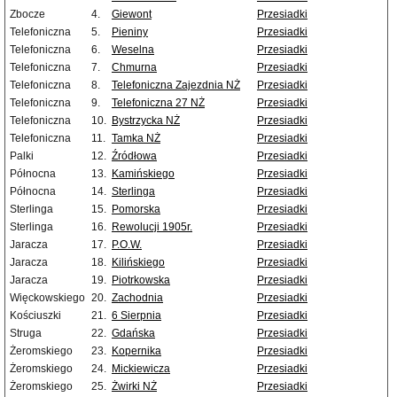
Zbocze
4.
Giewont
Przesiadki
Telefoniczna
5.
Pieniny
Przesiadki
Telefoniczna
6.
Weselna
Przesiadki
Telefoniczna
7.
Chmurna
Przesiadki
Telefoniczna
8.
Telefoniczna Zajezdnia NŻ
Przesiadki
Telefoniczna
9.
Telefoniczna 27 NŻ
Przesiadki
Telefoniczna
10.
Bystrzycka NŻ
Przesiadki
Telefoniczna
11.
Tamka NŻ
Przesiadki
Palki
12.
Źródłowa
Przesiadki
Północna
13.
Kamińskiego
Przesiadki
Północna
14.
Sterlinga
Przesiadki
Sterlinga
15.
Pomorska
Przesiadki
Sterlinga
16.
Rewolucji 1905r.
Przesiadki
Jaracza
17.
P.O.W.
Przesiadki
Jaracza
18.
Kilińskiego
Przesiadki
Jaracza
19.
Piotrkowska
Przesiadki
Więckowskiego
20.
Zachodnia
Przesiadki
Kościuszki
21.
6 Sierpnia
Przesiadki
Struga
22.
Gdańska
Przesiadki
Żeromskiego
23.
Kopernika
Przesiadki
Żeromskiego
24.
Mickiewicza
Przesiadki
Żeromskiego
25.
Żwirki NŻ
Przesiadki