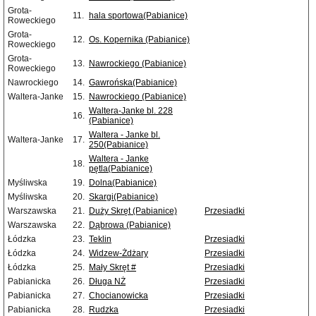
Grota-
11.
hala sportowa(Pabianice)
Roweckiego
Grota-
12.
Os. Kopernika (Pabianice)
Roweckiego
Grota-
13.
Nawrockiego (Pabianice)
Roweckiego
Nawrockiego
14.
Gawrońska(Pabianice)
Waltera-Janke
15.
Nawrockiego (Pabianice)
Waltera-Janke bl. 228
16.
(Pabianice)
Waltera - Janke bl.
Waltera-Janke
17.
250(Pabianice)
Waltera - Janke
18.
pętla(Pabianice)
Myśliwska
19.
Dolna(Pabianice)
Myśliwska
20.
Skargi(Pabianice)
Warszawska
21.
Duży Skręt (Pabianice)
Przesiadki
Warszawska
22.
Dąbrowa (Pabianice)
Łódzka
23.
Teklin
Przesiadki
Łódzka
24.
Widzew-Żdżary
Przesiadki
Łódzka
25.
Mały Skręt #
Przesiadki
Pabianicka
26.
Długa NŻ
Przesiadki
Pabianicka
27.
Chocianowicka
Przesiadki
Pabianicka
28.
Rudzka
Przesiadki