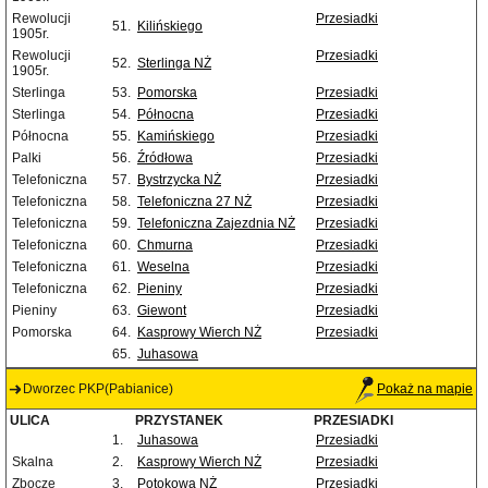
Rewolucji
Przesiadki
51.
Kilińskiego
1905r.
Rewolucji
Przesiadki
52.
Sterlinga NŻ
1905r.
Sterlinga
53.
Pomorska
Przesiadki
Sterlinga
54.
Północna
Przesiadki
Północna
55.
Kamińskiego
Przesiadki
Palki
56.
Źródłowa
Przesiadki
Telefoniczna
57.
Bystrzycka NŻ
Przesiadki
Telefoniczna
58.
Telefoniczna 27 NŻ
Przesiadki
Telefoniczna
59.
Telefoniczna Zajezdnia NŻ
Przesiadki
Telefoniczna
60.
Chmurna
Przesiadki
Telefoniczna
61.
Weselna
Przesiadki
Telefoniczna
62.
Pieniny
Przesiadki
Pieniny
63.
Giewont
Przesiadki
Pomorska
64.
Kasprowy Wierch NŻ
Przesiadki
65.
Juhasowa
Dworzec PKP(Pabianice)
Pokaż na mapie
ULICA
PRZYSTANEK
PRZESIADKI
1.
Juhasowa
Przesiadki
Skalna
2.
Kasprowy Wierch NŻ
Przesiadki
Zbocze
3.
Potokowa NŻ
Przesiadki