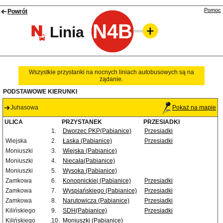
Pomoc
Powrót
N4B
Linia
Wszystkie przystanki na nocnych liniach autobusowych są na
żądanie.
PODSTAWOWE KIERUNKI
Juhasowa
Pokaż na mapie
ULICA
PRZYSTANEK
PRZESIADKI
1.
Dworzec PKP(Pabianice)
Przesiadki
Wiejska
2.
Łaska (Pabianice)
Przesiadki
Moniuszki
3.
Wiejska (Pabianice)
Moniuszki
4.
Niecała(Pabianice)
Moniuszki
5.
Wysoka (Pabianice)
Zamkowa
6.
Konopnickiej (Pabianice)
Przesiadki
Zamkowa
7.
Wyspiańskiego (Pabianice)
Przesiadki
Zamkowa
8.
Narutowicza (Pabianice)
Przesiadki
Kilińskiego
9.
SDH(Pabianice)
Przesiadki
Kilińskiego
10.
Moniuszki (Pabianice)