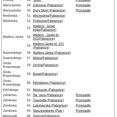
Łódzka
48.
Teklin
Przesiadki
Warszawska
49.
Dąbrowa (Pabianice)
Przesiadki
Warszawska
50.
Duży Skręt (Pabianice)
Przesiadki
Myśliwska
51.
Wschodnia(Pabianice)
Myśliwska
52.
Podleśna(Pabianice)
Waltera - Janke
53.
pętla(Pabianice)
Waltera - Janke bl.
Waltera-Janke
54.
243(Pabianice)
Waltera-Janke bl. 221
55.
(Pabianice)
Nawrockiego
56.
Waltera-Janke (Pabianice)
Nawrockiego
57.
Mokra(Pabianice)
Grota-
58.
Gryzla(Pabianice)
Roweckiego
Grota-
59.
Bugaj(Pabianice)
Roweckiego
Grota-
60.
Kilińskiego (Pabianice)
Roweckiego
Kilińskiego
61.
Moniuszki (Pabianice)
Zamkowa
62.
Św. Jana (Pabianice)
Przesiadki
Zamkowa
63.
Traugutta (Pabianice)
Przesiadki
Zamkowa
64.
Lutomierska (Pabianice)
Przesiadki
Zamkowa
65.
Staszewskiego (Pab.)
Przesiadki
Moniuszki
66.
Zielona(Pabianice)