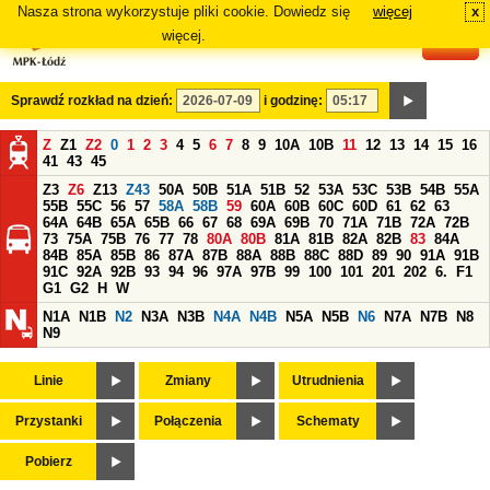
Nasza strona wykorzystuje pliki cookie. Dowiedz się
więcej
x
#
więcej.
Sprawdź rozkład na dzień:
i godzinę:
Z
Z1
Z2
0
1
2
3
4
5
6
7
8
9
10A
10B
11
12
13
14
15
16
41
43
45
Z3
Z6
Z13
Z43
50A
50B
51A
51B
52
53A
53C
53B
54B
55A
55B
55C
56
57
58A
58B
59
60A
60B
60C
60D
61
62
63
64A
64B
65A
65B
66
67
68
69A
69B
70
71A
71B
72A
72B
73
75A
75B
76
77
78
80A
80B
81A
81B
82A
82B
83
84A
84B
85A
85B
86
87A
87B
88A
88B
88C
88D
89
90
91A
91B
91C
92A
92B
93
94
96
97A
97B
99
100
101
201
202
6.
F1
G1
G2
H
W
N1A
N1B
N2
N3A
N3B
N4A
N4B
N5A
N5B
N6
N7A
N7B
N8
N9
Linie
Zmiany
Utrudnienia
Przystanki
Połączenia
Schematy
Pobierz