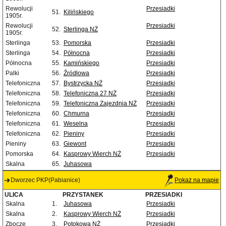
Rewolucji
Przesiadki
51.
Kilińskiego
1905r.
Rewolucji
Przesiadki
52.
Sterlinga NŻ
1905r.
Sterlinga
53.
Pomorska
Przesiadki
Sterlinga
54.
Północna
Przesiadki
Północna
55.
Kamińskiego
Przesiadki
Palki
56.
Źródłowa
Przesiadki
Telefoniczna
57.
Bystrzycka NŻ
Przesiadki
Telefoniczna
58.
Telefoniczna 27 NŻ
Przesiadki
Telefoniczna
59.
Telefoniczna Zajezdnia NŻ
Przesiadki
Telefoniczna
60.
Chmurna
Przesiadki
Telefoniczna
61.
Weselna
Przesiadki
Telefoniczna
62.
Pieniny
Przesiadki
Pieniny
63.
Giewont
Przesiadki
Pomorska
64.
Kasprowy Wierch NŻ
Przesiadki
Skalna
65.
Juhasowa
Dworzec PKP(Pabianice)
Pokaż na mapie
ULICA
PRZYSTANEK
PRZESIADKI
Skalna
1.
Juhasowa
Przesiadki
Skalna
2.
Kasprowy Wierch NŻ
Przesiadki
Zbocze
3.
Potokowa NŻ
Przesiadki