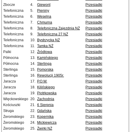
Zbocze
4.
Giewont
Przesiadki
Telefoniczna
5.
Pieniny
Przesiadki
Telefoniczna
6.
Weselna
Przesiadki
Telefoniczna
7.
Chmurna
Przesiadki
Telefoniczna
8.
Telefoniczna Zajezdnia NŻ
Przesiadki
Telefoniczna
9.
Telefoniczna 27 NŻ
Przesiadki
Telefoniczna
10.
Bystrzycka NŻ
Przesiadki
Telefoniczna
11.
Tamka NŻ
Przesiadki
Palki
12.
Źródłowa
Przesiadki
Północna
13.
Kamińskiego
Przesiadki
Północna
14.
Sterlinga
Przesiadki
Sterlinga
15.
Pomorska
Przesiadki
Sterlinga
16.
Rewolucji 1905r.
Przesiadki
Jaracza
17.
P.O.W.
Przesiadki
Jaracza
18.
Kilińskiego
Przesiadki
Jaracza
19.
Piotrkowska
Przesiadki
Więckowskiego
20.
Zachodnia
Przesiadki
Kościuszki
21.
6 Sierpnia
Przesiadki
Struga
22.
Gdańska
Przesiadki
Żeromskiego
23.
Kopernika
Przesiadki
Żeromskiego
24.
Mickiewicza
Przesiadki
Żeromskiego
25.
Żwirki NŻ
Przesiadki