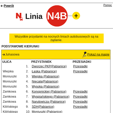
Pomoc
Powrót
N4B
Linia
Wszystkie przystanki na nocnych liniach autobusowych są na
żądanie.
PODSTAWOWE KIERUNKI
Juhasowa
Pokaż na mapie
ULICA
PRZYSTANEK
PRZESIADKI
1.
Dworzec PKP(Pabianice)
Przesiadki
Wiejska
2.
Łaska (Pabianice)
Przesiadki
Moniuszki
3.
Wiejska (Pabianice)
Moniuszki
4.
Niecała(Pabianice)
Moniuszki
5.
Wysoka (Pabianice)
Zamkowa
6.
Konopnickiej (Pabianice)
Przesiadki
Zamkowa
7.
Wyspiańskiego (Pabianice)
Przesiadki
Zamkowa
8.
Narutowicza (Pabianice)
Przesiadki
Kilińskiego
9.
SDH(Pabianice)
Przesiadki
Kilińskiego
10.
Moniuszki (Pabianice)