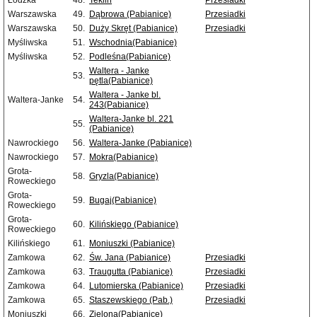
Łódzka
48.
Teklin
Przesiadki
Warszawska
49.
Dąbrowa (Pabianice)
Przesiadki
Warszawska
50.
Duży Skręt (Pabianice)
Przesiadki
Myśliwska
51.
Wschodnia(Pabianice)
Myśliwska
52.
Podleśna(Pabianice)
Waltera - Janke
53.
pętla(Pabianice)
Waltera - Janke bl.
Waltera-Janke
54.
243(Pabianice)
Waltera-Janke bl. 221
55.
(Pabianice)
Nawrockiego
56.
Waltera-Janke (Pabianice)
Nawrockiego
57.
Mokra(Pabianice)
Grota-
58.
Gryzla(Pabianice)
Roweckiego
Grota-
59.
Bugaj(Pabianice)
Roweckiego
Grota-
60.
Kilińskiego (Pabianice)
Roweckiego
Kilińskiego
61.
Moniuszki (Pabianice)
Zamkowa
62.
Św. Jana (Pabianice)
Przesiadki
Zamkowa
63.
Traugutta (Pabianice)
Przesiadki
Zamkowa
64.
Lutomierska (Pabianice)
Przesiadki
Zamkowa
65.
Staszewskiego (Pab.)
Przesiadki
Moniuszki
66.
Zielona(Pabianice)