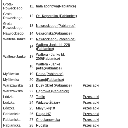
Grota-
11.
hala sportowa(Pabianice)
Roweckiego
Grota-
12.
Os. Kopernika (Pabianice)
Roweckiego
Grota-
13.
Nawrockiego (Pabianice)
Roweckiego
Nawrockiego
14.
Gawrońska(Pabianice)
Waltera-Janke
15.
Nawrockiego (Pabianice)
Waltera-Janke bl. 228
16.
(Pabianice)
Waltera - Janke bl.
Waltera-Janke
17.
250(Pabianice)
Waltera - Janke
18.
pętla(Pabianice)
Myśliwska
19.
Dolna(Pabianice)
Myśliwska
20.
Skargi(Pabianice)
Warszawska
21.
Duży Skręt (Pabianice)
Przesiadki
Warszawska
22.
Dąbrowa (Pabianice)
Łódzka
23.
Teklin
Przesiadki
Łódzka
24.
Widzew-Żdżary
Przesiadki
Łódzka
25.
Mały Skręt #
Przesiadki
Pabianicka
26.
Długa NŻ
Przesiadki
Pabianicka
27.
Chocianowicka
Przesiadki
Pabianicka
28.
Rudzka
Przesiadki