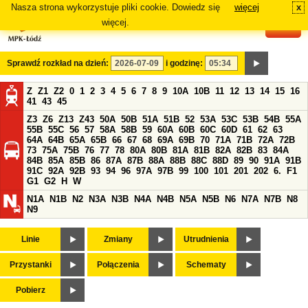
Nasza strona wykorzystuje pliki cookie. Dowiedz się
więcej
x
#
więcej.
Sprawdź rozkład na dzień:
i godzinę:
Z
Z1
Z2
0
1
2
3
4
5
6
7
8
9
10A
10B
11
12
13
14
15
16
41
43
45
Z3
Z6
Z13
Z43
50A
50B
51A
51B
52
53A
53C
53B
54B
55A
55B
55C
56
57
58A
58B
59
60A
60B
60C
60D
61
62
63
64A
64B
65A
65B
66
67
68
69A
69B
70
71A
71B
72A
72B
73
75A
75B
76
77
78
80A
80B
81A
81B
82A
82B
83
84A
84B
85A
85B
86
87A
87B
88A
88B
88C
88D
89
90
91A
91B
91C
92A
92B
93
94
96
97A
97B
99
100
101
201
202
6.
F1
G1
G2
H
W
N1A
N1B
N2
N3A
N3B
N4A
N4B
N5A
N5B
N6
N7A
N7B
N8
N9
Linie
Zmiany
Utrudnienia
Przystanki
Połączenia
Schematy
Pobierz