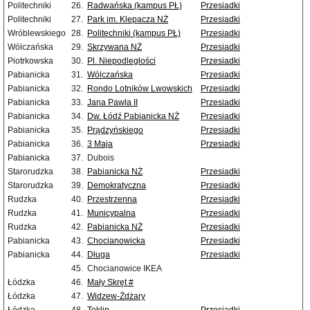
Politechniki
26.
Radwańska (kampus PŁ)
Przesiadki
Politechniki
27.
Park im. Klepacza NŻ
Przesiadki
Wróblewskiego
28.
Politechniki (kampus PŁ)
Przesiadki
Wólczańska
29.
Skrzywana NŻ
Przesiadki
Piotrkowska
30.
Pl. Niepodległości
Przesiadki
Pabianicka
31.
Wólczańska
Przesiadki
Pabianicka
32.
Rondo Lotników Lwowskich
Przesiadki
Pabianicka
33.
Jana Pawła II
Przesiadki
Pabianicka
34.
Dw. Łódź Pabianicka NŻ
Przesiadki
Pabianicka
35.
Prądzyńskiego
Przesiadki
Pabianicka
36.
3 Maja
Przesiadki
Pabianicka
37.
Dubois
Starorudzka
38.
Pabianicka NŻ
Przesiadki
Starorudzka
39.
Demokratyczna
Przesiadki
Rudzka
40.
Przestrzenna
Przesiadki
Rudzka
41.
Municypalna
Przesiadki
Rudzka
42.
Pabianicka NŻ
Przesiadki
Pabianicka
43.
Chocianowicka
Przesiadki
Pabianicka
44.
Długa
Przesiadki
45.
Chocianowice IKEA
Łódzka
46.
Mały Skręt #
Łódzka
47.
Widzew-Żdżary