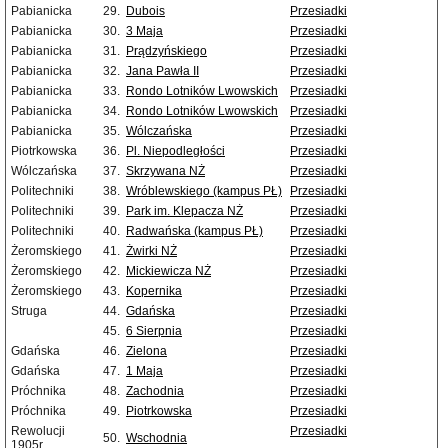
Pabianicka
29.
Dubois
Przesiadki
Pabianicka
30.
3 Maja
Przesiadki
Pabianicka
31.
Prądzyńskiego
Przesiadki
Pabianicka
32.
Jana Pawła II
Przesiadki
Pabianicka
33.
Rondo Lotników Lwowskich
Przesiadki
Pabianicka
34.
Rondo Lotników Lwowskich
Przesiadki
Pabianicka
35.
Wólczańska
Przesiadki
Piotrkowska
36.
Pl. Niepodległości
Przesiadki
Wólczańska
37.
Skrzywana NŻ
Przesiadki
Politechniki
38.
Wróblewskiego (kampus PŁ)
Przesiadki
Politechniki
39.
Park im. Klepacza NŻ
Przesiadki
Politechniki
40.
Radwańska (kampus PŁ)
Przesiadki
Żeromskiego
41.
Żwirki NŻ
Przesiadki
Żeromskiego
42.
Mickiewicza NŻ
Przesiadki
Żeromskiego
43.
Kopernika
Przesiadki
Struga
44.
Gdańska
Przesiadki
45.
6 Sierpnia
Przesiadki
Gdańska
46.
Zielona
Przesiadki
Gdańska
47.
1 Maja
Przesiadki
Próchnika
48.
Zachodnia
Przesiadki
Próchnika
49.
Piotrkowska
Przesiadki
Rewolucji
Przesiadki
50.
Wschodnia
1905r.