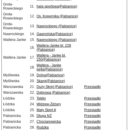
Grota-
11.
hala sportowa(Pabianice)
Roweckiego
Grota-
12.
Os. Kopernika (Pabianice)
Roweckiego
Grota-
13.
Nawrockiego (Pabianice)
Roweckiego
Nawrockiego
14.
Gawrońska(Pabianice)
Waltera-Janke
15.
Nawrockiego (Pabianice)
Waltera-Janke bl. 228
16.
(Pabianice)
Waltera - Janke bl.
Waltera-Janke
17.
250(Pabianice)
Waltera - Janke
18.
pętla(Pabianice)
Myśliwska
19.
Dolna(Pabianice)
Myśliwska
20.
Skargi(Pabianice)
Warszawska
21.
Duży Skręt (Pabianice)
Przesiadki
Warszawska
22.
Dąbrowa (Pabianice)
Łódzka
23.
Teklin
Przesiadki
Łódzka
24.
Widzew-Żdżary
Przesiadki
Łódzka
25.
Mały Skręt #
Przesiadki
Pabianicka
26.
Długa NŻ
Przesiadki
Pabianicka
27.
Chocianowicka
Przesiadki
Pabianicka
28.
Rudzka
Przesiadki