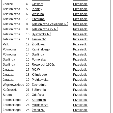
Zbocze
4.
Giewont
Przesiadki
Telefoniczna
5.
Pieniny
Przesiadki
Telefoniczna
6.
Weselna
Przesiadki
Telefoniczna
7.
Chmurna
Przesiadki
Telefoniczna
8.
Telefoniczna Zajezdnia NŻ
Przesiadki
Telefoniczna
9.
Telefoniczna 27 NŻ
Przesiadki
Telefoniczna
10.
Bystrzycka NŻ
Przesiadki
Telefoniczna
11.
Tamka NŻ
Przesiadki
Palki
12.
Źródłowa
Przesiadki
Północna
13.
Kamińskiego
Przesiadki
Północna
14.
Sterlinga
Przesiadki
Sterlinga
15.
Pomorska
Przesiadki
Sterlinga
16.
Rewolucji 1905r.
Przesiadki
Jaracza
17.
P.O.W.
Przesiadki
Jaracza
18.
Kilińskiego
Przesiadki
Jaracza
19.
Piotrkowska
Przesiadki
Więckowskiego
20.
Zachodnia
Przesiadki
Kościuszki
21.
6 Sierpnia
Przesiadki
Struga
22.
Gdańska
Przesiadki
Żeromskiego
23.
Kopernika
Przesiadki
Żeromskiego
24.
Mickiewicza
Przesiadki
Żeromskiego
25.
Żwirki NŻ
Przesiadki