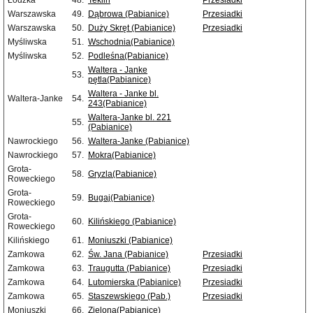
Łódzka
48.
Teklin
Przesiadki
Warszawska
49.
Dąbrowa (Pabianice)
Przesiadki
Warszawska
50.
Duży Skręt (Pabianice)
Przesiadki
Myśliwska
51.
Wschodnia(Pabianice)
Myśliwska
52.
Podleśna(Pabianice)
Waltera - Janke
53.
pętla(Pabianice)
Waltera - Janke bl.
Waltera-Janke
54.
243(Pabianice)
Waltera-Janke bl. 221
55.
(Pabianice)
Nawrockiego
56.
Waltera-Janke (Pabianice)
Nawrockiego
57.
Mokra(Pabianice)
Grota-
58.
Gryzla(Pabianice)
Roweckiego
Grota-
59.
Bugaj(Pabianice)
Roweckiego
Grota-
60.
Kilińskiego (Pabianice)
Roweckiego
Kilińskiego
61.
Moniuszki (Pabianice)
Zamkowa
62.
Św. Jana (Pabianice)
Przesiadki
Zamkowa
63.
Traugutta (Pabianice)
Przesiadki
Zamkowa
64.
Lutomierska (Pabianice)
Przesiadki
Zamkowa
65.
Staszewskiego (Pab.)
Przesiadki
Moniuszki
66.
Zielona(Pabianice)