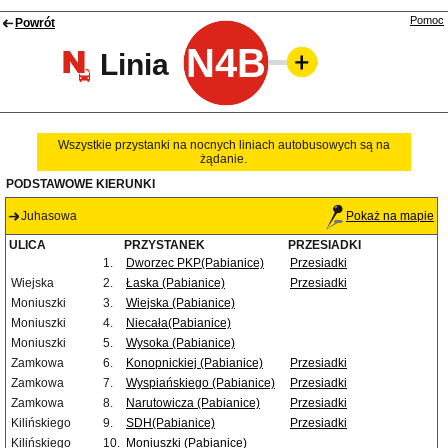
Pomoc
Powrót
N4B
Linia
Wszystkie przystanki na nocnych liniach autobusowych są na
żądanie.
PODSTAWOWE KIERUNKI
Juhasowa
Pokaż na mapie
ULICA
PRZYSTANEK
PRZESIADKI
1.
Dworzec PKP(Pabianice)
Przesiadki
Wiejska
2.
Łaska (Pabianice)
Przesiadki
Moniuszki
3.
Wiejska (Pabianice)
Moniuszki
4.
Niecała(Pabianice)
Moniuszki
5.
Wysoka (Pabianice)
Zamkowa
6.
Konopnickiej (Pabianice)
Przesiadki
Zamkowa
7.
Wyspiańskiego (Pabianice)
Przesiadki
Zamkowa
8.
Narutowicza (Pabianice)
Przesiadki
Kilińskiego
9.
SDH(Pabianice)
Przesiadki
Kilińskiego
10.
Moniuszki (Pabianice)