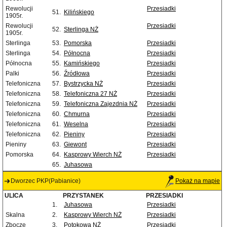
Rewolucji
Przesiadki
51.
Kilińskiego
1905r.
Rewolucji
Przesiadki
52.
Sterlinga NŻ
1905r.
Sterlinga
53.
Pomorska
Przesiadki
Sterlinga
54.
Północna
Przesiadki
Północna
55.
Kamińskiego
Przesiadki
Palki
56.
Źródłowa
Przesiadki
Telefoniczna
57.
Bystrzycka NŻ
Przesiadki
Telefoniczna
58.
Telefoniczna 27 NŻ
Przesiadki
Telefoniczna
59.
Telefoniczna Zajezdnia NŻ
Przesiadki
Telefoniczna
60.
Chmurna
Przesiadki
Telefoniczna
61.
Weselna
Przesiadki
Telefoniczna
62.
Pieniny
Przesiadki
Pieniny
63.
Giewont
Przesiadki
Pomorska
64.
Kasprowy Wierch NŻ
Przesiadki
65.
Juhasowa
Dworzec PKP(Pabianice)
Pokaż na mapie
ULICA
PRZYSTANEK
PRZESIADKI
1.
Juhasowa
Przesiadki
Skalna
2.
Kasprowy Wierch NŻ
Przesiadki
Zbocze
3.
Potokowa NŻ
Przesiadki