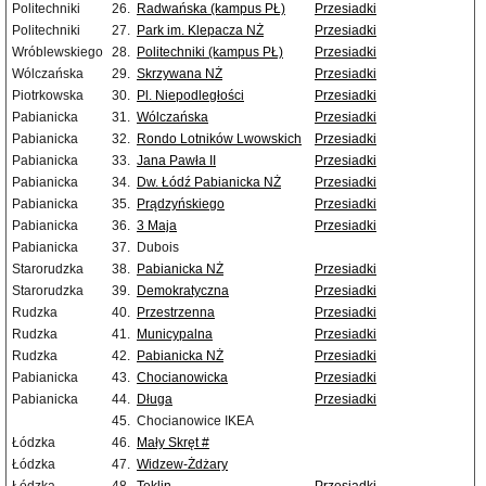
Politechniki
26.
Radwańska (kampus PŁ)
Przesiadki
Politechniki
27.
Park im. Klepacza NŻ
Przesiadki
Wróblewskiego
28.
Politechniki (kampus PŁ)
Przesiadki
Wólczańska
29.
Skrzywana NŻ
Przesiadki
Piotrkowska
30.
Pl. Niepodległości
Przesiadki
Pabianicka
31.
Wólczańska
Przesiadki
Pabianicka
32.
Rondo Lotników Lwowskich
Przesiadki
Pabianicka
33.
Jana Pawła II
Przesiadki
Pabianicka
34.
Dw. Łódź Pabianicka NŻ
Przesiadki
Pabianicka
35.
Prądzyńskiego
Przesiadki
Pabianicka
36.
3 Maja
Przesiadki
Pabianicka
37.
Dubois
Starorudzka
38.
Pabianicka NŻ
Przesiadki
Starorudzka
39.
Demokratyczna
Przesiadki
Rudzka
40.
Przestrzenna
Przesiadki
Rudzka
41.
Municypalna
Przesiadki
Rudzka
42.
Pabianicka NŻ
Przesiadki
Pabianicka
43.
Chocianowicka
Przesiadki
Pabianicka
44.
Długa
Przesiadki
45.
Chocianowice IKEA
Łódzka
46.
Mały Skręt #
Łódzka
47.
Widzew-Żdżary