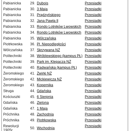
Pabianicka
29.
Dubois
Przesiadki
Pabianicka
30.
3 Maja
Przesiadki
Pabianicka
31.
Prądzyńskiego
Przesiadki
Pabianicka
32.
Jana Pawła II
Przesiadki
Pabianicka
33.
Rondo Lotników Lwowskich
Przesiadki
Pabianicka
34.
Rondo Lotników Lwowskich
Przesiadki
Pabianicka
35.
Wólczańska
Przesiadki
Piotrkowska
36.
Pl. Niepodległości
Przesiadki
Wólczańska
37.
Skrzywana NŻ
Przesiadki
Politechniki
38.
Wróblewskiego (kampus PŁ)
Przesiadki
Politechniki
39.
Park im. Klepacza NŻ
Przesiadki
Politechniki
40.
Radwańska (kampus PŁ)
Przesiadki
Żeromskiego
41.
Żwirki NŻ
Przesiadki
Żeromskiego
42.
Mickiewicza NŻ
Przesiadki
Żeromskiego
43.
Kopernika
Przesiadki
Struga
44.
Gdańska
Przesiadki
Kościuszki
45.
6 Sierpnia
Przesiadki
Gdańska
46.
Zielona
Przesiadki
Gdańska
47.
1 Maja
Przesiadki
Próchnika
48.
Zachodnia
Przesiadki
Próchnika
49.
Piotrkowska
Przesiadki
Rewolucji
Przesiadki
50.
Wschodnia
1905r.