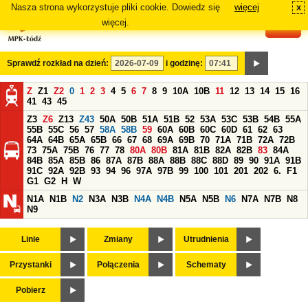
Nasza strona wykorzystuje pliki cookie. Dowiedz się
więcej
x
#
więcej.
Sprawdź rozkład na dzień:
i godzinę:
Z
Z1
Z2
0
1
2
3
4
5
6
7
8
9
10A
10B
11
12
13
14
15
16
41
43
45
Z3
Z6
Z13
Z43
50A
50B
51A
51B
52
53A
53C
53B
54B
55A
55B
55C
56
57
58A
58B
59
60A
60B
60C
60D
61
62
63
64A
64B
65A
65B
66
67
68
69A
69B
70
71A
71B
72A
72B
73
75A
75B
76
77
78
80A
80B
81A
81B
82A
82B
83
84A
84B
85A
85B
86
87A
87B
88A
88B
88C
88D
89
90
91A
91B
91C
92A
92B
93
94
96
97A
97B
99
100
101
201
202
6.
F1
G1
G2
H
W
N1A
N1B
N2
N3A
N3B
N4A
N4B
N5A
N5B
N6
N7A
N7B
N8
N9
Linie
Zmiany
Utrudnienia
Przystanki
Połączenia
Schematy
Pobierz