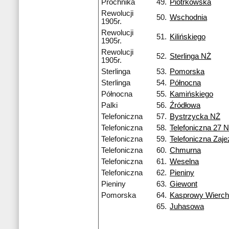
Próchnika
49.
Piotrkowska
Rewolucji
50.
Wschodnia
1905r.
Rewolucji
51.
Kilińskiego
1905r.
Rewolucji
52.
Sterlinga NŻ
1905r.
Sterlinga
53.
Pomorska
Sterlinga
54.
Północna
Północna
55.
Kamińskiego
Palki
56.
Źródłowa
Telefoniczna
57.
Bystrzycka NŻ
Telefoniczna
58.
Telefoniczna 27 
Telefoniczna
59.
Telefoniczna Zaj
Telefoniczna
60.
Chmurna
Telefoniczna
61.
Weselna
Telefoniczna
62.
Pieniny
Pieniny
63.
Giewont
Pomorska
64.
Kasprowy Wierc
65.
Juhasowa