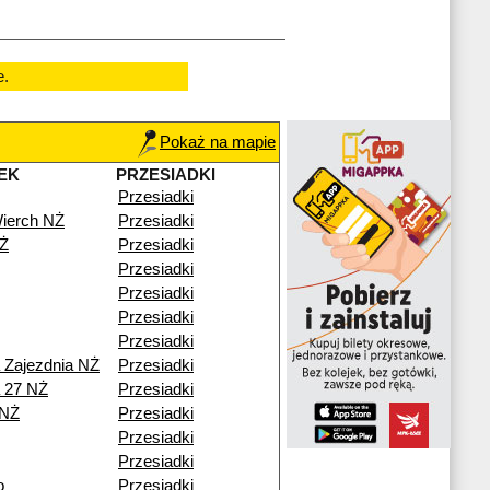
e.
Pokaż na mapie
EK
PRZESIADKI
Przesiadki
ierch NŻ
Przesiadki
Ż
Przesiadki
Przesiadki
Przesiadki
Przesiadki
Przesiadki
a Zajezdnia NŻ
Przesiadki
a 27 NŻ
Przesiadki
 NŻ
Przesiadki
Przesiadki
Przesiadki
o
Przesiadki