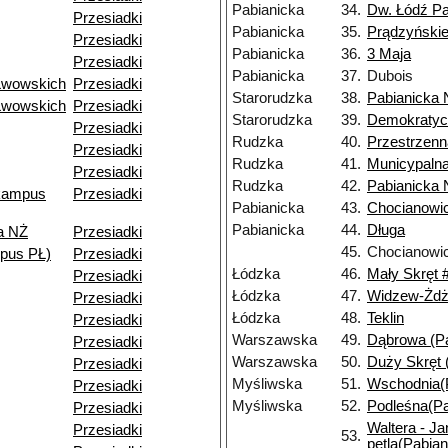
Pabianicka
34.
Dw. Łódź Pa
Przesiadki
Pabianicka
35.
Prądzyński
Przesiadki
Pabianicka
36.
3 Maja
Przesiadki
Pabianicka
37.
Dubois
Lwowskich
Przesiadki
Starorudzka
38.
Pabianicka
Lwowskich
Przesiadki
Starorudzka
39.
Demokratyc
Przesiadki
Rudzka
40.
Przestrzenn
Przesiadki
Rudzka
41.
Municypaln
Przesiadki
Rudzka
42.
Pabianicka
kampus
Przesiadki
Pabianicka
43.
Chocianowi
Pabianicka
44.
Długa
a NŻ
Przesiadki
45.
Chocianowi
pus PŁ)
Przesiadki
Łódzka
46.
Mały Skręt 
Przesiadki
Łódzka
47.
Widzew-Żdż
Przesiadki
Łódzka
48.
Teklin
Przesiadki
Warszawska
49.
Dąbrowa (Pa
Przesiadki
Warszawska
50.
Duży Skręt 
Przesiadki
Myśliwska
51.
Wschodnia(P
Przesiadki
Myśliwska
52.
Podleśna(Pa
Przesiadki
Waltera - J
Przesiadki
53.
pętla(Pabian