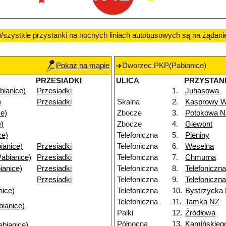
szystkie przystanki na nocnych liniach autobusowych są na żądani
Pokaż na mapie
Dworzec PKP(Pabianice)
PRZESIADKI
ULICA
PRZYSTAN
ianice)
Przesiadki
1.
Juhasowa
)
Przesiadki
Skalna
2.
Kasprowy W
ce)
Zbocze
3.
Potokowa N
e)
Zbocze
4.
Giewont
ce)
Telefoniczna
5.
Pieniny
ianice)
Przesiadki
Telefoniczna
6.
Weselna
abianice)
Przesiadki
Telefoniczna
7.
Chmurna
ianice)
Przesiadki
Telefoniczna
8.
Telefoniczn
Przesiadki
Telefoniczna
9.
Telefoniczn
nice)
Telefoniczna
10.
Bystrzycka
Telefoniczna
11.
Tamka NŻ
bianice)
Palki
12.
Źródłowa
Północna
13.
Kamińskieg
abianice)