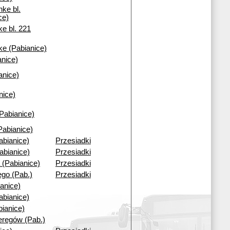
nke bl.
ce)
e bl. 221
ke (Pabianice)
nice)
anice)
nice)
(Pabianice)
Pabianice)
abianice)
Przesiadki
abianice)
Przesiadki
 (Pabianice)
Przesiadki
go (Pab.)
Przesiadki
anice)
abianice)
bianice)
regów (Pab.)