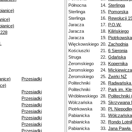
Północna
14.
Sterlinga
ianice)
Sterlinga
15.
Pomorska
Sterlinga
16.
Rewolucji 19
nice)
Jaracza
17.
P.O.W.
ianice)
Jaracza
18.
Kilińskiego
 228
Jaracza
19.
Piotrkowska
.
Więckowskiego
20.
Zachodnia
Kościuszki
21.
6 Sierpnia
Struga
22.
Gdańska
Żeromskiego
23.
Kopernika
Żeromskiego
24.
Mickiewicza
Żeromskiego
25.
Żwirki NŻ
anice)
Przesiadki
Politechniki
26.
Radwańska 
ce)
Politechniki
27.
Park im. Kl
Przesiadki
Wróblewskiego
28.
Politechnik
Przesiadki
Wólczańska
29.
Skrzywana
Przesiadki
Piotrkowska
30.
Pl. Niepodle
Przesiadki
Pabianicka
31.
Wólczańska
Przesiadki
Pabianicka
32.
Rondo Lotn
Przesiadki
Pabianicka
33.
Jana Pawła 
Przesiadki