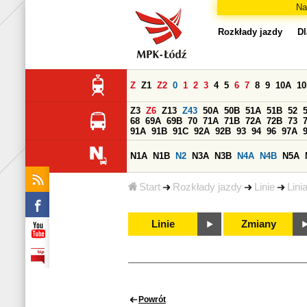
Na
Rozkłady jazdy
Dl
Z
Z1
Z2
0
1
2
3
4
5
6
7
8
9
10A
1
Z3
Z6
Z13
Z43
50A
50B
51A
51B
52
68
69A
69B
70
71A
71B
72A
72B
73
91A
91B
91C
92A
92B
93
94
96
97A
N1A
N1B
N2
N3A
N3B
N4A
N4B
N5A
Start
Rozkłady jazdy
Linie
Lini
Linie
Zmiany
Powrót