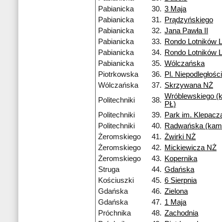
Pabianicka
30.
3 Maja
Pabianicka
31.
Prądzyńskiego
Pabianicka
32.
Jana Pawła II
Pabianicka
33.
Rondo Lotników 
Pabianicka
34.
Rondo Lotników 
Pabianicka
35.
Wólczańska
Piotrkowska
36.
Pl. Niepodległości
Wólczańska
37.
Skrzywana NŻ
Wróblewskiego (
Politechniki
38.
PŁ)
Politechniki
39.
Park im. Klepacz
Politechniki
40.
Radwańska (kam
Żeromskiego
41.
Żwirki NŻ
Żeromskiego
42.
Mickiewicza NŻ
Żeromskiego
43.
Kopernika
Struga
44.
Gdańska
Kościuszki
45.
6 Sierpnia
Gdańska
46.
Zielona
Gdańska
47.
1 Maja
Próchnika
48.
Zachodnia