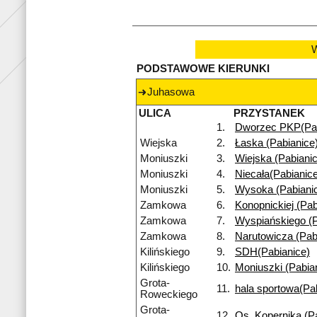
W
PODSTAWOWE KIERUNKI
Juhasowa
ULICA
PRZYSTANEK
1.
Dworzec PKP(Pab
Wiejska
2.
Łaska (Pabianice
Moniuszki
3.
Wiejska (Pabiani
Moniuszki
4.
Niecała(Pabianic
Moniuszki
5.
Wysoka (Pabiani
Zamkowa
6.
Konopnickiej (Pab
Zamkowa
7.
Wyspiańskiego (P
Zamkowa
8.
Narutowicza (Pab
Kilińskiego
9.
SDH(Pabianice)
Kilińskiego
10.
Moniuszki (Pabia
Grota-
11.
hala sportowa(Pa
Roweckiego
Grota-
12.
Os. Kopernika (P