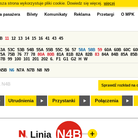
sza strona wykorzystuje pliki cookie. Dowiedz się więcej.
więcej
a pasażera
Bilety
Komunikaty
Reklama
Przetargi
O MPK
0B
11
12
13
14
15
16
41
43
45
53A
53C
53B
54B
55A
55B
55C
56
57
58A
58B
59
60A
60B
60C
60
75A
75B
76
77
78
80A
80B
81A
81B
82A
82B
83
84A
84B
85A
85B
97B
99
100
101
201
202
6.
F1
G1
G2
H
W
N5B
N6
N7A
N7B
N8
N9
a N4B
Sprawdź rozkład na d
Utrudnienia
Przystanki
Połączenia
N4B
Linia