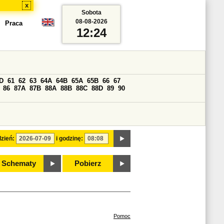
x
Sobota
08-08-2026
Praca
12:24
D
61
62
63
64A
64B
65A
65B
66
67
86
87A
87B
88A
88B
88C
88D
89
90
zień:
i godzinę:
Schematy
Pobierz
Pomoc