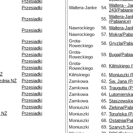
Przesiadki
Waltera - Ja
Przesiadki
Waltera-Janke
54.
243(Pabiani
Waltera-Jank
Przesiadki
55.
(Pabianice)
Nawrockiego
56.
Waltera-Jan
Przesiadki
Nawrockiego
57.
Mokra(Pabia
Grota-
Przesiadki
58.
Gryzla(Pabi
Roweckiego
Przesiadki
Grota-
Przesiadki
59.
Bugaj(Pabia
Roweckiego
Przesiadki
Grota-
60.
Kilińskiego 
Przesiadki
Roweckiego
NŻ
Przesiadki
Kilińskiego
61.
Moniuszki (
ezdnia NŻ
Przesiadki
Zamkowa
62.
Św. Jana (P
Przesiadki
Zamkowa
63.
Traugutta (P
Przesiadki
Zamkowa
64.
Lutomierska
Przesiadki
Zamkowa
65.
Staszewskie
Przesiadki
Moniuszki
66.
Zielona(Pabi
h NŻ
Przesiadki
Moniuszki
67.
Toruńska (P
Moniuszki
68.
Ostatnia(Pa
Moniuszki
69.
Szarych Sze