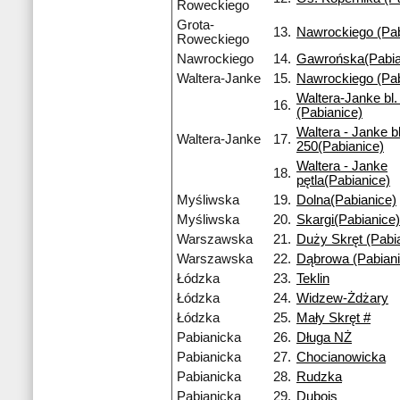
Roweckiego
Grota-
13.
Nawrockiego (Pab
Roweckiego
Nawrockiego
14.
Gawrońska(Pabia
Waltera-Janke
15.
Nawrockiego (Pab
Waltera-Janke bl.
16.
(Pabianice)
Waltera - Janke bl
Waltera-Janke
17.
250(Pabianice)
Waltera - Janke
18.
pętla(Pabianice)
Myśliwska
19.
Dolna(Pabianice)
Myśliwska
20.
Skargi(Pabianice)
Warszawska
21.
Duży Skręt (Pabi
Warszawska
22.
Dąbrowa (Pabiani
Łódzka
23.
Teklin
Łódzka
24.
Widzew-Żdżary
Łódzka
25.
Mały Skręt #
Pabianicka
26.
Długa NŻ
Pabianicka
27.
Chocianowicka
Pabianicka
28.
Rudzka
Pabianicka
29.
Dubois