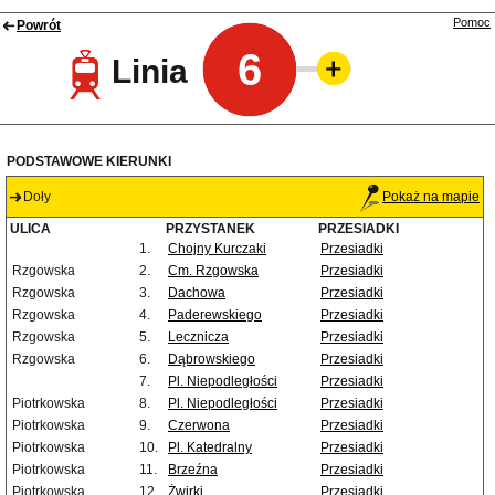
Pomoc
Powrót
6
Linia
PODSTAWOWE KIERUNKI
Doły
Pokaż na mapie
ULICA
PRZYSTANEK
PRZESIADKI
1.
Chojny Kurczaki
Przesiadki
Rzgowska
2.
Cm. Rzgowska
Przesiadki
Rzgowska
3.
Dachowa
Przesiadki
Rzgowska
4.
Paderewskiego
Przesiadki
Rzgowska
5.
Lecznicza
Przesiadki
Rzgowska
6.
Dąbrowskiego
Przesiadki
7.
Pl. Niepodległości
Przesiadki
Piotrkowska
8.
Pl. Niepodległości
Przesiadki
Piotrkowska
9.
Czerwona
Przesiadki
Piotrkowska
10.
Pl. Katedralny
Przesiadki
Piotrkowska
11.
Brzeźna
Przesiadki
Piotrkowska
12.
Żwirki
Przesiadki