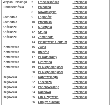
Wojska Polskiego
6.
Franciszkańska
Przesiadki
Franciszkańska
7.
Północna
Przesiadki
8.
Nowomiejska
Przesiadki
Zachodnia
9.
Legionów
Przesiadki
Zachodnia
10.
Próchnika
Przesiadki
Kościuszki
11.
6 Sierpnia
Przesiadki
Kościuszki
12.
Struga
Przesiadki
Kościuszki
13.
Zamenhofa
Przesiadki
14.
Piotrkowska Centrum
Przesiadki
Piotrkowska
15.
Żwirki
Przesiadki
Piotrkowska
16.
Brzeźna
Przesiadki
Piotrkowska
17.
Pl. Katedralny
Przesiadki
Piotrkowska
18.
Czerwona
Przesiadki
Piotrkowska
19.
Pl. Niepodległości
Przesiadki
20.
Pl. Niepodległości
Przesiadki
Rzgowska
21.
Dąbrowskiego
Przesiadki
Rzgowska
22.
Lecznicza
Przesiadki
Rzgowska
23.
Paderewskiego
Przesiadki
Rzgowska
24.
Dachowa
Przesiadki
Rzgowska
25.
Cm. Rzgowska
Przesiadki
26.
Chojny Kurczaki