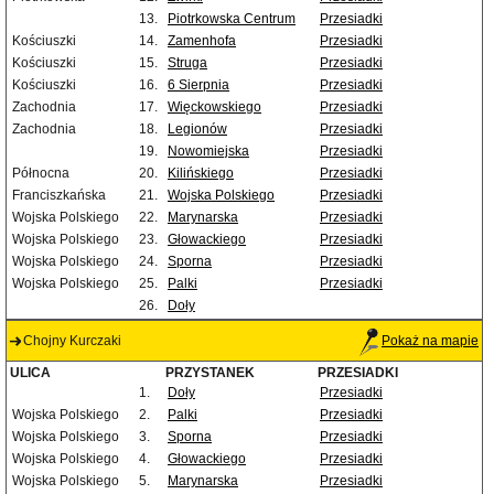
13.
Piotrkowska Centrum
Przesiadki
Kościuszki
14.
Zamenhofa
Przesiadki
Kościuszki
15.
Struga
Przesiadki
Kościuszki
16.
6 Sierpnia
Przesiadki
Zachodnia
17.
Więckowskiego
Przesiadki
Zachodnia
18.
Legionów
Przesiadki
19.
Nowomiejska
Przesiadki
Północna
20.
Kilińskiego
Przesiadki
Franciszkańska
21.
Wojska Polskiego
Przesiadki
Wojska Polskiego
22.
Marynarska
Przesiadki
Wojska Polskiego
23.
Głowackiego
Przesiadki
Wojska Polskiego
24.
Sporna
Przesiadki
Wojska Polskiego
25.
Palki
Przesiadki
26.
Doły
Chojny Kurczaki
Pokaż na mapie
ULICA
PRZYSTANEK
PRZESIADKI
1.
Doły
Przesiadki
Wojska Polskiego
2.
Palki
Przesiadki
Wojska Polskiego
3.
Sporna
Przesiadki
Wojska Polskiego
4.
Głowackiego
Przesiadki
Wojska Polskiego
5.
Marynarska
Przesiadki