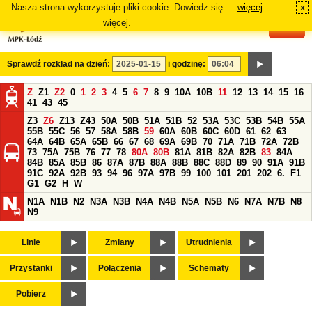
Nasza strona wykorzystuje pliki cookie. Dowiedz się
więcej
x
#
więcej.
Sprawdź rozkład na dzień:
i godzinę:
Z
Z1
Z2
0
1
2
3
4
5
6
7
8
9
10A
10B
11
12
13
14
15
16
41
43
45
Z3
Z6
Z13
Z43
50A
50B
51A
51B
52
53A
53C
53B
54B
55A
55B
55C
56
57
58A
58B
59
60A
60B
60C
60D
61
62
63
64A
64B
65A
65B
66
67
68
69A
69B
70
71A
71B
72A
72B
73
75A
75B
76
77
78
80A
80B
81A
81B
82A
82B
83
84A
84B
85A
85B
86
87A
87B
88A
88B
88C
88D
89
90
91A
91B
91C
92A
92B
93
94
96
97A
97B
99
100
101
201
202
6.
F1
G1
G2
H
W
N1A
N1B
N2
N3A
N3B
N4A
N4B
N5A
N5B
N6
N7A
N7B
N8
N9
Linie
Zmiany
Utrudnienia
Przystanki
Połączenia
Schematy
Pobierz