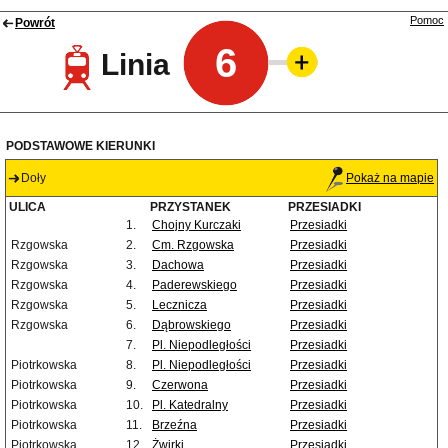
Pomoc
Powrót
6
Linia
PODSTAWOWE KIERUNKI
Doły
Pokaż na mapie
ULICA
PRZYSTANEK
PRZESIADKI
1.
Chojny Kurczaki
Przesiadki
Rzgowska
2.
Cm. Rzgowska
Przesiadki
Rzgowska
3.
Dachowa
Przesiadki
Rzgowska
4.
Paderewskiego
Przesiadki
Rzgowska
5.
Lecznicza
Przesiadki
Rzgowska
6.
Dąbrowskiego
Przesiadki
7.
Pl. Niepodległości
Przesiadki
Piotrkowska
8.
Pl. Niepodległości
Przesiadki
Piotrkowska
9.
Czerwona
Przesiadki
Piotrkowska
10.
Pl. Katedralny
Przesiadki
Piotrkowska
11.
Brzeźna
Przesiadki
Piotrkowska
12.
Żwirki
Przesiadki