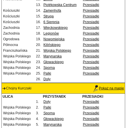
13.
Piotrkowska Centrum
Przesiadki
Kościuszki
14.
Zamenhofa
Przesiadki
Kościuszki
15.
Struga
Przesiadki
Kościuszki
16.
6 Sierpnia
Przesiadki
Zachodnia
17.
Więckowskiego
Przesiadki
Zachodnia
18.
Legionów
Przesiadki
Ogrodowa
19.
Nowomiejska
Przesiadki
Północna
20.
Kilińskiego
Przesiadki
Franciszkańska
21.
Wojska Polskiego
Przesiadki
Wojska Polskiego
22.
Marynarska
Przesiadki
Wojska Polskiego
23.
Głowackiego
Przesiadki
Wojska Polskiego
24.
Sporna
Przesiadki
Wojska Polskiego
25.
Palki
Przesiadki
26.
Doły
Chojny Kurczaki
Pokaż na mapie
ULICA
PRZYSTANEK
PRZESIADKI
1.
Doły
Przesiadki
Wojska Polskiego
2.
Palki
Przesiadki
Wojska Polskiego
3.
Sporna
Przesiadki
Wojska Polskiego
4.
Głowackiego
Przesiadki
Wojska Polskiego
5.
Marynarska
Przesiadki