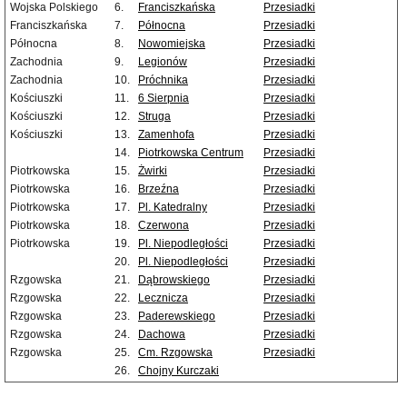
Wojska Polskiego
6.
Franciszkańska
Przesiadki
Franciszkańska
7.
Północna
Przesiadki
Północna
8.
Nowomiejska
Przesiadki
Zachodnia
9.
Legionów
Przesiadki
Zachodnia
10.
Próchnika
Przesiadki
Kościuszki
11.
6 Sierpnia
Przesiadki
Kościuszki
12.
Struga
Przesiadki
Kościuszki
13.
Zamenhofa
Przesiadki
14.
Piotrkowska Centrum
Przesiadki
Piotrkowska
15.
Żwirki
Przesiadki
Piotrkowska
16.
Brzeźna
Przesiadki
Piotrkowska
17.
Pl. Katedralny
Przesiadki
Piotrkowska
18.
Czerwona
Przesiadki
Piotrkowska
19.
Pl. Niepodległości
Przesiadki
20.
Pl. Niepodległości
Przesiadki
Rzgowska
21.
Dąbrowskiego
Przesiadki
Rzgowska
22.
Lecznicza
Przesiadki
Rzgowska
23.
Paderewskiego
Przesiadki
Rzgowska
24.
Dachowa
Przesiadki
Rzgowska
25.
Cm. Rzgowska
Przesiadki
26.
Chojny Kurczaki