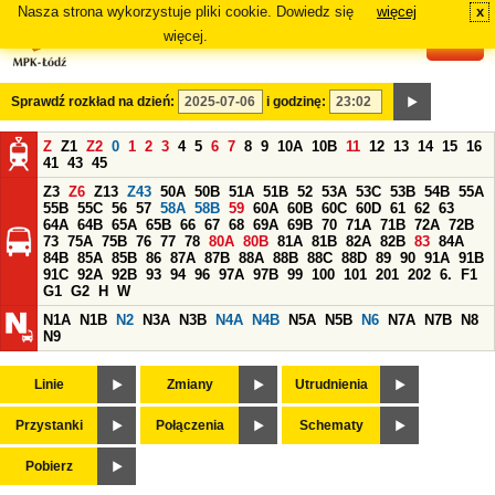
Nasza strona wykorzystuje pliki cookie. Dowiedz się
więcej
x
#
więcej.
Sprawdź rozkład na dzień:
i godzinę:
Z
Z1
Z2
0
1
2
3
4
5
6
7
8
9
10A
10B
11
12
13
14
15
16
41
43
45
Z3
Z6
Z13
Z43
50A
50B
51A
51B
52
53A
53C
53B
54B
55A
55B
55C
56
57
58A
58B
59
60A
60B
60C
60D
61
62
63
64A
64B
65A
65B
66
67
68
69A
69B
70
71A
71B
72A
72B
73
75A
75B
76
77
78
80A
80B
81A
81B
82A
82B
83
84A
84B
85A
85B
86
87A
87B
88A
88B
88C
88D
89
90
91A
91B
91C
92A
92B
93
94
96
97A
97B
99
100
101
201
202
6.
F1
G1
G2
H
W
N1A
N1B
N2
N3A
N3B
N4A
N4B
N5A
N5B
N6
N7A
N7B
N8
N9
Linie
Zmiany
Utrudnienia
Przystanki
Połączenia
Schematy
Pobierz