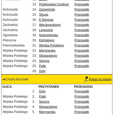
13.
Piotrkowska Centrum
Przesiadki
Kościuszki
14.
Zamenhofa
Przesiadki
Kościuszki
15.
Struga
Przesiadki
Kościuszki
16.
6 Sierpnia
Przesiadki
Zachodnia
17.
Więckowskiego
Przesiadki
Zachodnia
18.
Legionów
Przesiadki
Ogrodowa
19.
Nowomiejska
Przesiadki
Północna
20.
Kilińskiego
Przesiadki
Franciszkańska
21.
Wojska Polskiego
Przesiadki
Wojska Polskiego
22.
Marynarska
Przesiadki
Wojska Polskiego
23.
Głowackiego
Przesiadki
Wojska Polskiego
24.
Sporna
Przesiadki
Wojska Polskiego
25.
Palki
Przesiadki
26.
Doły
Chojny Kurczaki
Pokaż na mapie
ULICA
PRZYSTANEK
PRZESIADKI
1.
Doły
Przesiadki
Wojska Polskiego
2.
Palki
Przesiadki
Wojska Polskiego
3.
Sporna
Przesiadki
Wojska Polskiego
4.
Głowackiego
Przesiadki
Wojska Polskiego
5.
Marynarska
Przesiadki