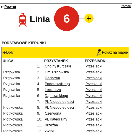
Pomoc
Powrót
6
Linia
PODSTAWOWE KIERUNKI
Doły
Pokaż na mapie
ULICA
PRZYSTANEK
PRZESIADKI
1.
Chojny Kurczaki
Przesiadki
Rzgowska
2.
Cm. Rzgowska
Przesiadki
Rzgowska
3.
Dachowa
Przesiadki
Rzgowska
4.
Paderewskiego
Przesiadki
Rzgowska
5.
Lecznicza
Przesiadki
Rzgowska
6.
Dąbrowskiego
Przesiadki
7.
Pl. Niepodległości
Przesiadki
Piotrkowska
8.
Pl. Niepodległości
Przesiadki
Piotrkowska
9.
Czerwona
Przesiadki
Piotrkowska
10.
Pl. Katedralny
Przesiadki
Piotrkowska
11.
Brzeźna
Przesiadki
Piotrkowska
12.
Żwirki
Przesiadki