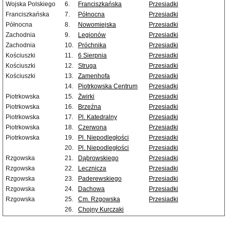
Wojska Polskiego
6.
Franciszkańska
Przesiadki
Franciszkańska
7.
Północna
Przesiadki
Północna
8.
Nowomiejska
Przesiadki
Zachodnia
9.
Legionów
Przesiadki
Zachodnia
10.
Próchnika
Przesiadki
Kościuszki
11.
6 Sierpnia
Przesiadki
Kościuszki
12.
Struga
Przesiadki
Kościuszki
13.
Zamenhofa
Przesiadki
14.
Piotrkowska Centrum
Przesiadki
Piotrkowska
15.
Żwirki
Przesiadki
Piotrkowska
16.
Brzeźna
Przesiadki
Piotrkowska
17.
Pl. Katedralny
Przesiadki
Piotrkowska
18.
Czerwona
Przesiadki
Piotrkowska
19.
Pl. Niepodległości
Przesiadki
20.
Pl. Niepodległości
Przesiadki
Rzgowska
21.
Dąbrowskiego
Przesiadki
Rzgowska
22.
Lecznicza
Przesiadki
Rzgowska
23.
Paderewskiego
Przesiadki
Rzgowska
24.
Dachowa
Przesiadki
Rzgowska
25.
Cm. Rzgowska
Przesiadki
26.
Chojny Kurczaki