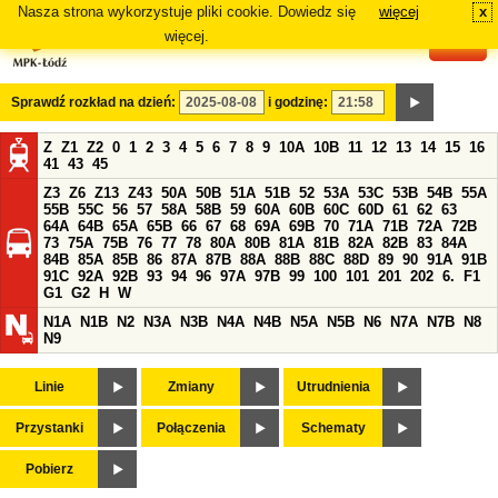
Nasza strona wykorzystuje pliki cookie. Dowiedz się
więcej
x
#
więcej.
Sprawdź rozkład na dzień:
i godzinę:
Z
Z1
Z2
0
1
2
3
4
5
6
7
8
9
10A
10B
11
12
13
14
15
16
41
43
45
Z3
Z6
Z13
Z43
50A
50B
51A
51B
52
53A
53C
53B
54B
55A
55B
55C
56
57
58A
58B
59
60A
60B
60C
60D
61
62
63
64A
64B
65A
65B
66
67
68
69A
69B
70
71A
71B
72A
72B
73
75A
75B
76
77
78
80A
80B
81A
81B
82A
82B
83
84A
84B
85A
85B
86
87A
87B
88A
88B
88C
88D
89
90
91A
91B
91C
92A
92B
93
94
96
97A
97B
99
100
101
201
202
6.
F1
G1
G2
H
W
N1A
N1B
N2
N3A
N3B
N4A
N4B
N5A
N5B
N6
N7A
N7B
N8
N9
Linie
Zmiany
Utrudnienia
Przystanki
Połączenia
Schematy
Pobierz