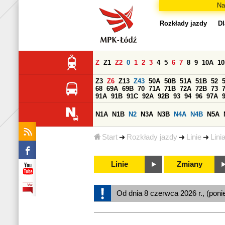
Na
Rozkłady jazdy
Dl
Z
Z1
Z2
0
1
2
3
4
5
6
7
8
9
10A
1
Z3
Z6
Z13
Z43
50A
50B
51A
51B
52
68
69A
69B
70
71A
71B
72A
72B
73
91A
91B
91C
92A
92B
93
94
96
97A
N1A
N1B
N2
N3A
N3B
N4A
N4B
N5A
Start
Rozkłady jazdy
Linie
Lini
Linie
Zmiany
Od dnia 8 czerwca 2026 r., (poni