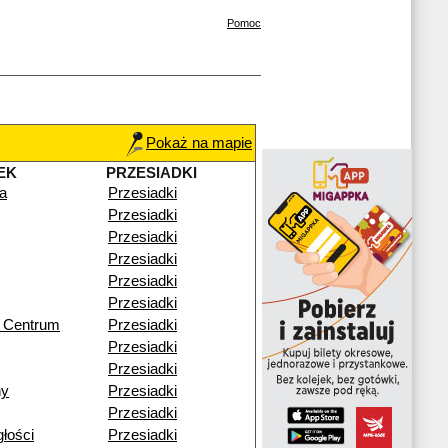
Pomoc
Pokaż na mapie
EK
PRZESIADKI
a
Przesiadki
Przesiadki
Przesiadki
Przesiadki
Przesiadki
Przesiadki
a Centrum
Przesiadki
Przesiadki
Przesiadki
ny
Przesiadki
Przesiadki
głości
Przesiadki