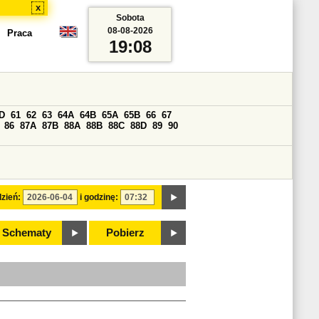
x
Sobota
08-08-2026
Praca
19:08
D
61
62
63
64A
64B
65A
65B
66
67
86
87A
87B
88A
88B
88C
88D
89
90
zień:
i godzinę:
Schematy
Pobierz