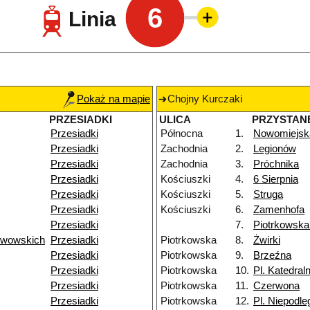
6
Linia
Pokaż na mapie
Chojny Kurczaki
PRZESIADKI
ULICA
PRZYSTAN
Przesiadki
Północna
1.
Nowomiejsk
Przesiadki
Zachodnia
2.
Legionów
Przesiadki
Zachodnia
3.
Próchnika
Przesiadki
Kościuszki
4.
6 Sierpnia
Przesiadki
Kościuszki
5.
Struga
Przesiadki
Kościuszki
6.
Zamenhofa
Przesiadki
7.
Piotrkowsk
Lwowskich
Przesiadki
Piotrkowska
8.
Żwirki
Przesiadki
Piotrkowska
9.
Brzeźna
Przesiadki
Piotrkowska
10.
Pl. Katedral
Przesiadki
Piotrkowska
11.
Czerwona
Przesiadki
Piotrkowska
12.
Pl. Niepodle