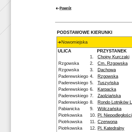
Powrót
PODSTAWOWE KIERUNKI
Nowomiejska
ULICA
PRZYSTANEK
1.
Chojny Kurczaki
Rzgowska
2.
Cm. Rzgowska
Rzgowska
3.
Dachowa
Paderewskiego
4.
Rzgowska
Paderewskiego
5.
Tuszyńska
Paderewskiego
6.
Karpacka
Paderewskiego
7.
Zaolziańska
Paderewskiego
8.
Rondo Lotników 
Pabianicka
9.
Wólczańska
Piotrkowska
10.
Pl. Niepodległości
Piotrkowska
11.
Czerwona
Piotrkowska
12.
Pl. Katedralny