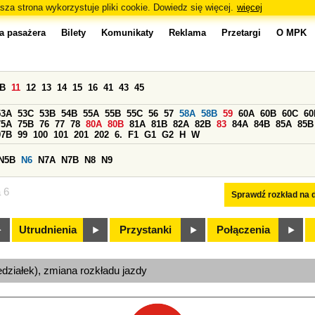
sza strona wykorzystuje pliki cookie. Dowiedz się więcej.
więcej
a pasażera
Bilety
Komunikaty
Reklama
Przetargi
O MPK
0B
11
12
13
14
15
16
41
43
45
53A
53C
53B
54B
55A
55B
55C
56
57
58A
58B
59
60A
60B
60C
60
75A
75B
76
77
78
80A
80B
81A
81B
82A
82B
83
84A
84B
85A
85B
97B
99
100
101
201
202
6.
F1
G1
G2
H
W
N5B
N6
N7A
N7B
N8
N9
a 6
Sprawdź rozkład na d
Utrudnienia
Przystanki
Połączenia
edziałek), zmiana rozkładu jazdy