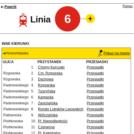
Pomoc
Powrót
6
Linia
INNE KIERUNKI
Nowomiejska
Pokaż na mapie
ULICA
PRZYSTANEK
PRZESIADKI
1.
Chojny Kurczaki
Przesiadki
Rzgowska
2.
Cm. Rzgowska
Przesiadki
Rzgowska
3.
Dachowa
Przesiadki
Paderewskiego
4.
Rzgowska
Przesiadki
Paderewskiego
5.
Tuszyńska
Przesiadki
Paderewskiego
6.
Karpacka
Przesiadki
Paderewskiego
7.
Zaolziańska
Przesiadki
Paderewskiego
8.
Rondo Lotników Lwowskich
Przesiadki
Pabianicka
9.
Wólczańska
Przesiadki
Piotrkowska
10.
Pl. Niepodległości
Przesiadki
Piotrkowska
11.
Czerwona
Przesiadki
Piotrkowska
12.
Pl. Katedralny
Przesiadki