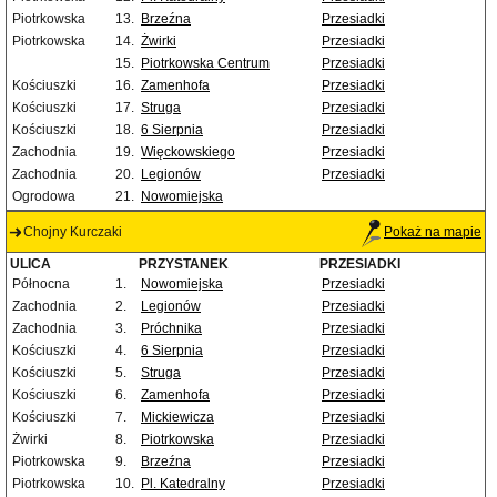
Piotrkowska
13.
Brzeźna
Przesiadki
Piotrkowska
14.
Żwirki
Przesiadki
15.
Piotrkowska Centrum
Przesiadki
Kościuszki
16.
Zamenhofa
Przesiadki
Kościuszki
17.
Struga
Przesiadki
Kościuszki
18.
6 Sierpnia
Przesiadki
Zachodnia
19.
Więckowskiego
Przesiadki
Zachodnia
20.
Legionów
Przesiadki
Ogrodowa
21.
Nowomiejska
Chojny Kurczaki
Pokaż na mapie
ULICA
PRZYSTANEK
PRZESIADKI
Północna
1.
Nowomiejska
Przesiadki
Zachodnia
2.
Legionów
Przesiadki
Zachodnia
3.
Próchnika
Przesiadki
Kościuszki
4.
6 Sierpnia
Przesiadki
Kościuszki
5.
Struga
Przesiadki
Kościuszki
6.
Zamenhofa
Przesiadki
Kościuszki
7.
Mickiewicza
Przesiadki
Żwirki
8.
Piotrkowska
Przesiadki
Piotrkowska
9.
Brzeźna
Przesiadki
Piotrkowska
10.
Pl. Katedralny
Przesiadki