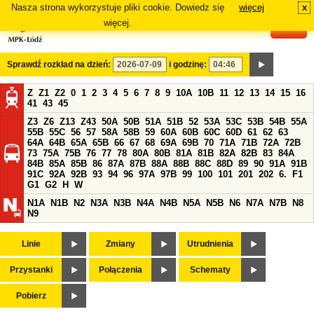
Nasza strona wykorzystuje pliki cookie. Dowiedz się
więcej
x
#
więcej.
Sprawdź rozkład na dzień:
i godzinę:
Z
Z1
Z2
0
1
2
3
4
5
6
7
8
9
10A
10B
11
12
13
14
15
16
41
43
45
Z3
Z6
Z13
Z43
50A
50B
51A
51B
52
53A
53C
53B
54B
55A
55B
55C
56
57
58A
58B
59
60A
60B
60C
60D
61
62
63
64A
64B
65A
65B
66
67
68
69A
69B
70
71A
71B
72A
72B
73
75A
75B
76
77
78
80A
80B
81A
81B
82A
82B
83
84A
84B
85A
85B
86
87A
87B
88A
88B
88C
88D
89
90
91A
91B
91C
92A
92B
93
94
96
97A
97B
99
100
101
201
202
6.
F1
G1
G2
H
W
N1A
N1B
N2
N3A
N3B
N4A
N4B
N5A
N5B
N6
N7A
N7B
N8
N9
Linie
Zmiany
Utrudnienia
Przystanki
Połączenia
Schematy
Pobierz