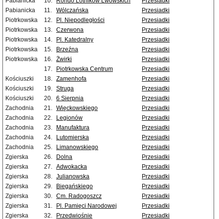
Pabianicka
10.
Rondo Lotników Lwowskich
Przesiadki
Pabianicka
11.
Wólczańska
Przesiadki
Piotrkowska
12.
Pl. Niepodległości
Przesiadki
Piotrkowska
13.
Czerwona
Przesiadki
Piotrkowska
14.
Pl. Katedralny
Przesiadki
Piotrkowska
15.
Brzeźna
Przesiadki
Piotrkowska
16.
Żwirki
Przesiadki
17.
Piotrkowska Centrum
Przesiadki
Kościuszki
18.
Zamenhofa
Przesiadki
Kościuszki
19.
Struga
Przesiadki
Kościuszki
20.
6 Sierpnia
Przesiadki
Zachodnia
21.
Więckowskiego
Przesiadki
Zachodnia
22.
Legionów
Przesiadki
Zachodnia
23.
Manufaktura
Przesiadki
Zachodnia
24.
Lutomierska
Przesiadki
Zachodnia
25.
Limanowskiego
Przesiadki
Zgierska
26.
Dolna
Przesiadki
Zgierska
27.
Adwokacka
Przesiadki
Zgierska
28.
Julianowska
Przesiadki
Zgierska
29.
Biegańskiego
Przesiadki
Zgierska
30.
Cm. Radogoszcz
Przesiadki
Zgierska
31.
Pl. Pamięci Narodowej
Przesiadki
Zgierska
32.
Przedwiośnie
Przesiadki