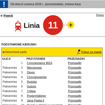
Od dnia 8 czerwca 2026 r., (poniedziałek), zmiana trasy
Pomoc
Powrót
11
Linia
PODSTAWOWE KIERUNKI
Helenówek-pętla
Pokaż na mapie
ULICA
PRZYSTANEK
PRZESIADKI
1.
Chocianowice IKEA
Przesiadki
Pabianicka
2.
Mierzejowa
Przesiadki
Pabianicka
3.
Długa
Przesiadki
Pabianicka
4.
Chocianowicka
Przesiadki
Pabianicka
5.
Rudzka
Przesiadki
Pabianicka
6.
Dubois
Przesiadki
Pabianicka
7.
3 Maja
Przesiadki
Pabianicka
8.
Prądzyńskiego
Przesiadki
Pabianicka
9.
Jana Pawła II
Przesiadki