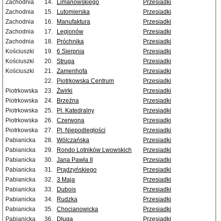
Zachodnia
14.
Limanowskiego
Przesiadki
Zachodnia
15.
Lutomierska
Przesiadki
Zachodnia
16.
Manufaktura
Przesiadki
Zachodnia
17.
Legionów
Przesiadki
Zachodnia
18.
Próchnika
Przesiadki
Kościuszki
19.
6 Sierpnia
Przesiadki
Kościuszki
20.
Struga
Przesiadki
Kościuszki
21.
Zamenhofa
Przesiadki
22.
Piotrkowska Centrum
Przesiadki
Piotrkowska
23.
Żwirki
Przesiadki
Piotrkowska
24.
Brzeźna
Przesiadki
Piotrkowska
25.
Pl. Katedralny
Przesiadki
Piotrkowska
26.
Czerwona
Przesiadki
Piotrkowska
27.
Pl. Niepodległości
Przesiadki
Pabianicka
28.
Wólczańska
Przesiadki
Pabianicka
29.
Rondo Lotników Lwowskich
Przesiadki
Pabianicka
30.
Jana Pawła II
Przesiadki
Pabianicka
31.
Prądzyńskiego
Przesiadki
Pabianicka
32.
3 Maja
Przesiadki
Pabianicka
33.
Dubois
Przesiadki
Pabianicka
34.
Rudzka
Przesiadki
Pabianicka
35.
Chocianowicka
Przesiadki
Pabianicka
36.
Długa
Przesiadki