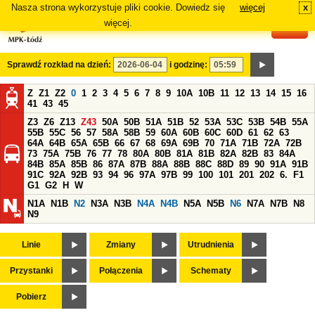
Nasza strona wykorzystuje pliki cookie. Dowiedz się
więcej
x
#
więcej.
Sprawdź rozkład na dzień:
i godzinę:
Z
Z1
Z2
0
1
2
3
4
5
6
7
8
9
10A
10B
11
12
13
14
15
16
41
43
45
Z3
Z6
Z13
Z43
50A
50B
51A
51B
52
53A
53C
53B
54B
55A
55B
55C
56
57
58A
58B
59
60A
60B
60C
60D
61
62
63
64A
64B
65A
65B
66
67
68
69A
69B
70
71A
71B
72A
72B
73
75A
75B
76
77
78
80A
80B
81A
81B
82A
82B
83
84A
84B
85A
85B
86
87A
87B
88A
88B
88C
88D
89
90
91A
91B
91C
92A
92B
93
94
96
97A
97B
99
100
101
201
202
6.
F1
G1
G2
H
W
N1A
N1B
N2
N3A
N3B
N4A
N4B
N5A
N5B
N6
N7A
N7B
N8
N9
Linie
Zmiany
Utrudnienia
Przystanki
Połączenia
Schematy
Pobierz