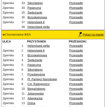
Zgierska
33.
Sikorskiego
Przesiadki
Zgierska
34.
Pasieczna
Przesiadki
Zgierska
35.
Świtezianki
Przesiadki
Zgierska
36.
Brzoskwiniowa
Przesiadki
Zgierska
37.
Helenówek #
Przesiadki
38.
Helenówek-pętla
Chocianowice IKEA
Pokaż na mapie
ULICA
PRZYSTANEK
PRZESIADKI
1.
Helenówek-pętla
Przesiadki
Zgierska
2.
Helenówek #
Przesiadki
Zgierska
3.
Brzoskwiniowa
Przesiadki
Zgierska
4.
Świtezianki
Przesiadki
Zgierska
5.
Pasieczna
Przesiadki
Zgierska
6.
Sikorskiego
Przesiadki
Zgierska
7.
Przedwiośnie
Przesiadki
Zgierska
8.
Pl. Pamięci Narodowej
Przesiadki
Zgierska
9.
Cm. Radogoszcz
Przesiadki
Zgierska
10.
Biegańskiego
Przesiadki
Zgierska
11.
Julianowska
Przesiadki
Zgierska
12.
Adwokacka
Przesiadki
Zgierska
13.
Dolna
Przesiadki