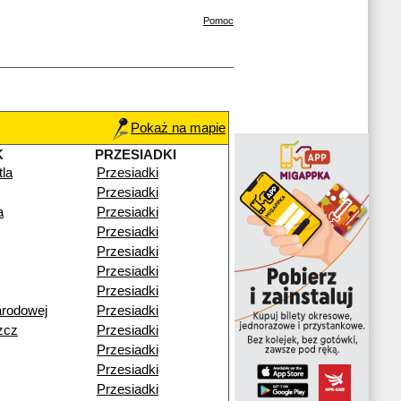
Pomoc
Pokaż na mapie
K
PRZESIADKI
la
Przesiadki
Przesiadki
a
Przesiadki
Przesiadki
Przesiadki
Przesiadki
Przesiadki
arodowej
Przesiadki
zcz
Przesiadki
Przesiadki
Przesiadki
Przesiadki