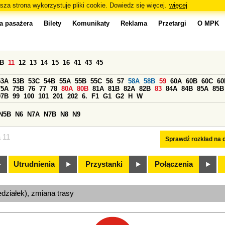
sza strona wykorzystuje pliki cookie. Dowiedz się więcej.
więcej
a pasażera
Bilety
Komunikaty
Reklama
Przetargi
O MPK
0B
11
12
13
14
15
16
41
43
45
53A
53B
53C
54B
55A
55B
55C
56
57
58A
58B
59
60A
60B
60C
60
75A
75B
76
77
78
80A
80B
81A
81B
82A
82B
83
84A
84B
85A
85B
97B
99
100
101
201
202
6.
F1
G1
G2
H
W
N5B
N6
N7A
N7B
N8
N9
a 11
Sprawdź rozkład na d
Utrudnienia
Przystanki
Połączenia
edziałek), zmiana trasy