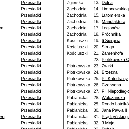
Przesiadki
Zgierska
13.
Dolna
Przesiadki
Zachodnia
14.
Limanowskieg
Przesiadki
Zachodnia
15.
Lutomierska
Przesiadki
Zachodnia
16.
Manufaktura
um
Przesiadki
Zachodnia
17.
Legionów
Przesiadki
Zachodnia
18.
Próchnika
Przesiadki
Kościuszki
19.
6 Sierpnia
Przesiadki
Kościuszki
20.
Struga
Przesiadki
Kościuszki
21.
Zamenhofa
Przesiadki
22.
Piotrkowska 
Przesiadki
Piotrkowska
23.
Żwirki
Przesiadki
Piotrkowska
24.
Brzeźna
Przesiadki
Piotrkowska
25.
Pl. Katedralny
Przesiadki
Piotrkowska
26.
Czerwona
Przesiadki
Piotrkowska
27.
Pl. Niepodległ
Przesiadki
Pabianicka
28.
Wólczańska
Przesiadki
Pabianicka
29.
Rondo Lotnik
Przesiadki
Pabianicka
30.
Jana Pawła II
wej
Przesiadki
Pabianicka
31.
Prądzyńskieg
Przesiadki
Pabianicka
32.
3 Maja