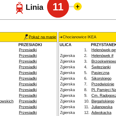
11
Linia
Pokaż na mapie
Chocianowice IKEA
PRZESIADKI
ULICA
PRZYSTANE
Przesiadki
1.
Helenówek-pęt
Przesiadki
Zgierska
2.
Helenówek #
Przesiadki
Zgierska
3.
Brzoskwiniow
Przesiadki
Zgierska
4.
Świtezianki
Przesiadki
Zgierska
5.
Pasieczna
Przesiadki
Zgierska
6.
Sikorskiego
Przesiadki
Zgierska
7.
Przedwiośnie
Przesiadki
Zgierska
8.
Pl. Pamięci N
Przesiadki
Zgierska
9.
Cm. Radogos
owskich
Przesiadki
Zgierska
10.
Biegańskiego
Przesiadki
Zgierska
11.
Julianowska
Przesiadki
Zgierska
12.
Adwokacka