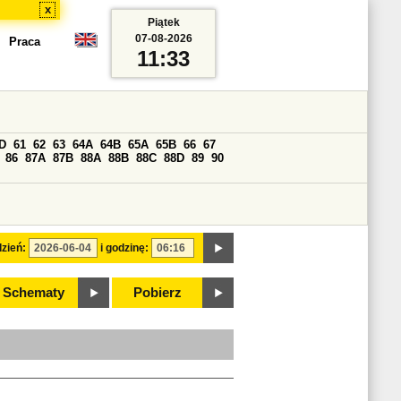
x
Piątek
07-08-2026
Praca
11:33
D
61
62
63
64A
64B
65A
65B
66
67
86
87A
87B
88A
88B
88C
88D
89
90
zień:
i godzinę:
Schematy
Pobierz