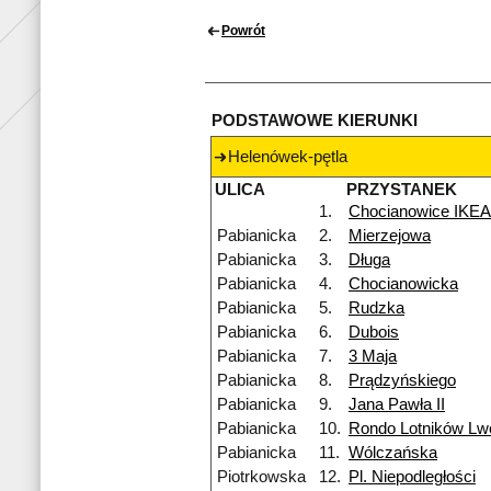
Powrót
PODSTAWOWE KIERUNKI
Helenówek-pętla
ULICA
PRZYSTANEK
1.
Chocianowice IKEA
Pabianicka
2.
Mierzejowa
Pabianicka
3.
Długa
Pabianicka
4.
Chocianowicka
Pabianicka
5.
Rudzka
Pabianicka
6.
Dubois
Pabianicka
7.
3 Maja
Pabianicka
8.
Prądzyńskiego
Pabianicka
9.
Jana Pawła II
Pabianicka
10.
Rondo Lotników Lw
Pabianicka
11.
Wólczańska
Piotrkowska
12.
Pl. Niepodległości