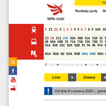
Na
Rozkłady jazdy
Dl
Z
Z1
Z2
0
1
2
3
4
5
6
7
8
9
10A
1
Z3
Z6
Z13
Z43
50A
50B
51A
51B
52
68
69A
69B
70
71A
71B
72A
72B
73
91A
91B
91C
92A
92B
93
94
96
97A
N1A
N1B
N2
N3A
N3B
N4A
N4B
N5A
Start
Rozkłady jazdy
Linie
Lini
Linie
Zmiany
Od dnia 8 czerwca 2026 r., (poni