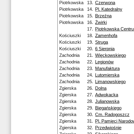
Piotrkowska
13.
Czerwona
Piotrkowska
14.
Pl. Katedralny
Piotrkowska
15.
Brzeźna
Piotrkowska
16.
Żwirki
17.
Piotrkowska Centr
Kościuszki
18.
Zamenhofa
Kościuszki
19.
Struga
Kościuszki
20.
6 Sierpnia
Zachodnia
21.
Więckowskiego
Zachodnia
22.
Legionów
Zachodnia
23.
Manufaktura
Zachodnia
24.
Lutomierska
Zachodnia
25.
Limanowskiego
Zgierska
26.
Dolna
Zgierska
27.
Adwokacka
Zgierska
28.
Julianowska
Zgierska
29.
Biegańskiego
Zgierska
30.
Cm. Radogoszcz
Zgierska
31.
Pl. Pamięci Narodo
Zgierska
32.
Przedwiośnie