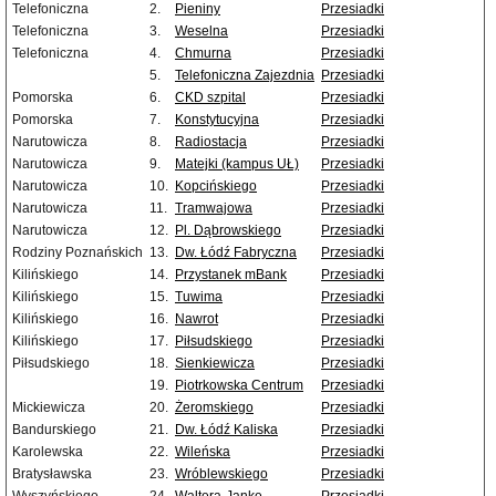
Telefoniczna
2.
Pieniny
Przesiadki
Telefoniczna
3.
Weselna
Przesiadki
Telefoniczna
4.
Chmurna
Przesiadki
5.
Telefoniczna Zajezdnia
Przesiadki
Pomorska
6.
CKD szpital
Przesiadki
Pomorska
7.
Konstytucyjna
Przesiadki
Narutowicza
8.
Radiostacja
Przesiadki
Narutowicza
9.
Matejki (kampus UŁ)
Przesiadki
Narutowicza
10.
Kopcińskiego
Przesiadki
Narutowicza
11.
Tramwajowa
Przesiadki
Narutowicza
12.
Pl. Dąbrowskiego
Przesiadki
Rodziny Poznańskich
13.
Dw. Łódź Fabryczna
Przesiadki
Kilińskiego
14.
Przystanek mBank
Przesiadki
Kilińskiego
15.
Tuwima
Przesiadki
Kilińskiego
16.
Nawrot
Przesiadki
Kilińskiego
17.
Piłsudskiego
Przesiadki
Piłsudskiego
18.
Sienkiewicza
Przesiadki
19.
Piotrkowska Centrum
Przesiadki
Mickiewicza
20.
Żeromskiego
Przesiadki
Bandurskiego
21.
Dw. Łódź Kaliska
Przesiadki
Karolewska
22.
Wileńska
Przesiadki
Bratysławska
23.
Wróblewskiego
Przesiadki