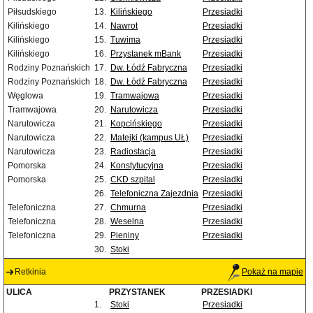
Piłsudskiego
13.
Kilińskiego
Przesiadki
Kilińskiego
14.
Nawrot
Przesiadki
Kilińskiego
15.
Tuwima
Przesiadki
Kilińskiego
16.
Przystanek mBank
Przesiadki
Rodziny Poznańskich
17.
Dw. Łódź Fabryczna
Przesiadki
Rodziny Poznańskich
18.
Dw. Łódź Fabryczna
Przesiadki
Węglowa
19.
Tramwajowa
Przesiadki
Tramwajowa
20.
Narutowicza
Przesiadki
Narutowicza
21.
Kopcińskiego
Przesiadki
Narutowicza
22.
Matejki (kampus UŁ)
Przesiadki
Narutowicza
23.
Radiostacja
Przesiadki
Pomorska
24.
Konstytucyjna
Przesiadki
Pomorska
25.
CKD szpital
Przesiadki
26.
Telefoniczna Zajezdnia
Przesiadki
Telefoniczna
27.
Chmurna
Przesiadki
Telefoniczna
28.
Weselna
Przesiadki
Telefoniczna
29.
Pieniny
Przesiadki
30.
Stoki
Retkinia
Pokaż na mapie
ULICA
PRZYSTANEK
PRZESIADKI
1.
Stoki
Przesiadki