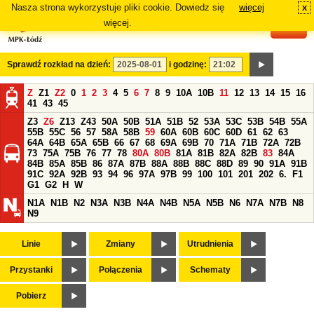
Nasza strona wykorzystuje pliki cookie. Dowiedz się
więcej
x
#
więcej.
Sprawdź rozkład na dzień:
i godzinę:
Z
Z1
Z2
0
1
2
3
4
5
6
7
8
9
10A
10B
11
12
13
14
15
16
41
43
45
Z3
Z6
Z13
Z43
50A
50B
51A
51B
52
53A
53C
53B
54B
55A
55B
55C
56
57
58A
58B
59
60A
60B
60C
60D
61
62
63
64A
64B
65A
65B
66
67
68
69A
69B
70
71A
71B
72A
72B
73
75A
75B
76
77
78
80A
80B
81A
81B
82A
82B
83
84A
84B
85A
85B
86
87A
87B
88A
88B
88C
88D
89
90
91A
91B
91C
92A
92B
93
94
96
97A
97B
99
100
101
201
202
6.
F1
G1
G2
H
W
N1A
N1B
N2
N3A
N3B
N4A
N4B
N5A
N5B
N6
N7A
N7B
N8
N9
Linie
Zmiany
Utrudnienia
Przystanki
Połączenia
Schematy
Pobierz