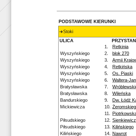
PODSTAWOWE KIERUNKI
Stoki
ULICA
PRZYSTA
1.
Retkinia
Wyszyńskiego
2.
blok 270
Wyszyńskiego
3.
Armii Krajo
Wyszyńskiego
4.
Retkińska
Wyszyńskiego
5.
Os. Piaski
Wyszyńskiego
6.
Waltera-Ja
Bratysławska
7.
Wróblewski
Bratysławska
8.
Wileńska
Bandurskiego
9.
Dw. Łódź Ka
Mickiewicza
10.
Żeromskie
11.
Piotrkowsk
Piłsudskiego
12.
Sienkiewic
Piłsudskiego
13.
Kilińskiego
Kilińskiego
14.
Nawrot