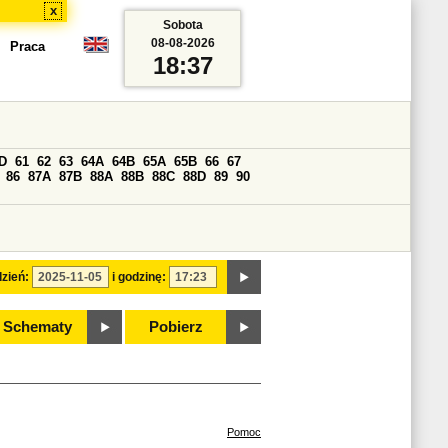
x
Sobota
08-08-2026
Praca
18:37
D
61
62
63
64A
64B
65A
65B
66
67
86
87A
87B
88A
88B
88C
88D
89
90
zień:
i godzinę:
Schematy
Pobierz
Pomoc