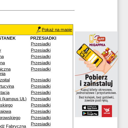
Pokaż na mapie
STANEK
PRZESIADKI
Przesiadki
y
Przesiadki
na
Przesiadki
na
Przesiadki
niczna
Przesiadki
nia
pital
Przesiadki
tucyjna
Przesiadki
tacja
Przesiadki
i (kampus UŁ)
Przesiadki
skiego
Przesiadki
ajowa
Przesiadki
browskiego
Przesiadki
Przesiadki
ódź Fabryczna