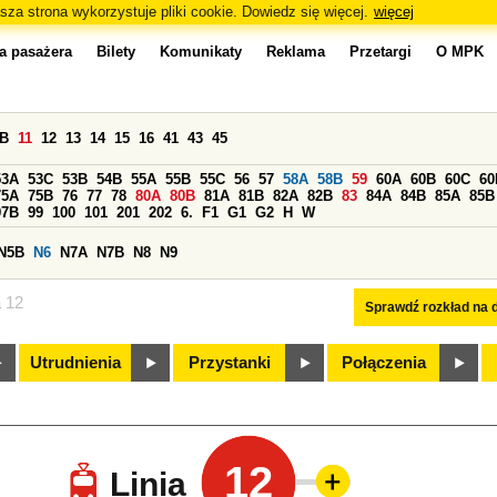
sza strona wykorzystuje pliki cookie. Dowiedz się więcej.
więcej
a pasażera
Bilety
Komunikaty
Reklama
Przetargi
O MPK
0B
11
12
13
14
15
16
41
43
45
53A
53C
53B
54B
55A
55B
55C
56
57
58A
58B
59
60A
60B
60C
60
75A
75B
76
77
78
80A
80B
81A
81B
82A
82B
83
84A
84B
85A
85B
97B
99
100
101
201
202
6.
F1
G1
G2
H
W
N5B
N6
N7A
N7B
N8
N9
a 12
Sprawdź rozkład na d
Utrudnienia
Przystanki
Połączenia
12
Linia