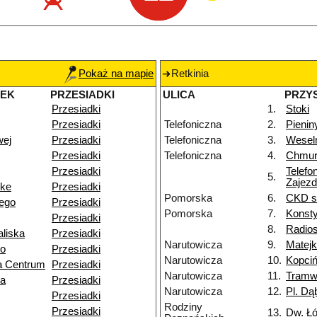
Pokaż na mapie
Retkinia
NEK
PRZESIADKI
ULICA
PRZY
Przesiadki
1.
Stoki
Przesiadki
Telefoniczna
2.
Pienin
wej
Przesiadki
Telefoniczna
3.
Wesel
Przesiadki
Telefoniczna
4.
Chmur
Przesiadki
Telefo
5.
Zajezd
nke
Przesiadki
Pomorska
6.
CKD sz
ego
Przesiadki
Pomorska
7.
Konsty
Przesiadki
8.
Radios
liska
Przesiadki
Narutowicza
9.
Matejk
go
Przesiadki
Narutowicza
10.
Kopciń
a Centrum
Przesiadki
Narutowicza
11.
Tramw
za
Przesiadki
Narutowicza
12.
Pl. Dą
Przesiadki
Rodziny
Przesiadki
13.
Dw. Ł