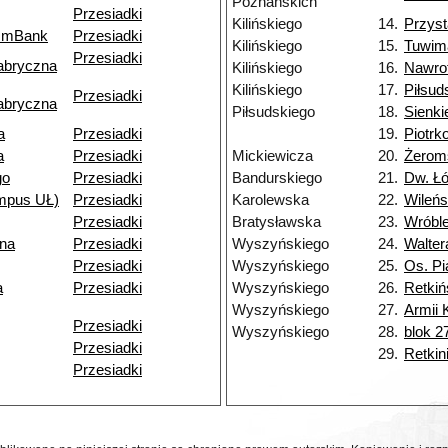
Poznańskich
Przesiadki
Kilińskiego
14.
Przys
k mBank
Przesiadki
Kilińskiego
15.
Tuwim
Przesiadki
abryczna
Kilińskiego
16.
Nawro
Kilińskiego
17.
Piłsud
Przesiadki
abryczna
Piłsudskiego
18.
Sienki
a
Przesiadki
19.
Piotr
a
Przesiadki
Mickiewicza
20.
Żerom
go
Przesiadki
Bandurskiego
21.
Dw. Łó
ampus UŁ)
Przesiadki
Karolewska
22.
Wileń
Przesiadki
Bratysławska
23.
Wróbl
jna
Przesiadki
Wyszyńskiego
24.
Walter
Przesiadki
Wyszyńskiego
25.
Os. Pi
a
Przesiadki
Wyszyńskiego
26.
Retkiń
Wyszyńskiego
27.
Armii 
Przesiadki
Wyszyńskiego
28.
blok 2
Przesiadki
29.
Retkin
Przesiadki