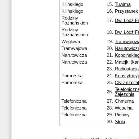
Kilińskiego
15.
Tuwima
Kilińskiego
16.
Przystane
Rodziny
17.
Dw. Łódź F
Poznańskich
Rodziny
18.
Dw. Łódź F
Poznańskich
Węglowa
19.
Tramwajow
Tramwajowa
20.
Narutowicz
Narutowicza
21.
Kopcińskie
Narutowicza
22.
Matejki (k
23.
Radiostacja
Pomorska
24.
Konstytucy
Pomorska
25.
CKD szpital
Telefoniczn
26.
Zajezdnia
Telefoniczna
27.
Chmurna
Telefoniczna
28.
Weselna
Telefoniczna
29.
Pieniny
30.
Stoki