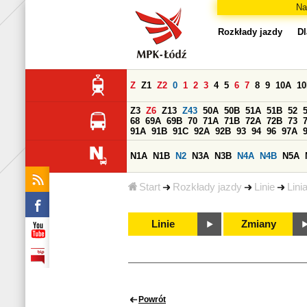
Na
Rozkłady jazdy
Dl
Z
Z1
Z2
0
1
2
3
4
5
6
7
8
9
10A
1
Z3
Z6
Z13
Z43
50A
50B
51A
51B
52
68
69A
69B
70
71A
71B
72A
72B
73
91A
91B
91C
92A
92B
93
94
96
97A
N1A
N1B
N2
N3A
N3B
N4A
N4B
N5A
Start
Rozkłady jazdy
Linie
Lini
Linie
Zmiany
Powrót