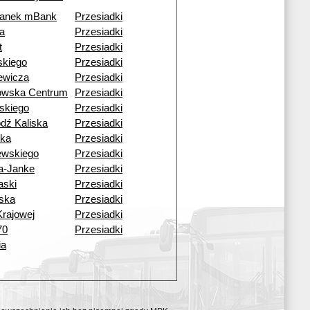
tanek mBank
Przesiadki
a
Przesiadki
t
Przesiadki
skiego
Przesiadki
ewicza
Przesiadki
kowska Centrum
Przesiadki
skiego
Przesiadki
dź Kaliska
Przesiadki
ska
Przesiadki
ewskiego
Przesiadki
a-Janke
Przesiadki
aski
Przesiadki
ska
Przesiadki
Krajowej
Przesiadki
70
Przesiadki
ia