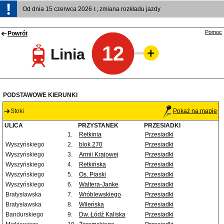
Od dnia 15 czerwca 2026 r., zmiana rozkładu jazdy
Pomoc
Powrót
12
Linia
PODSTAWOWE KIERUNKI
Stoki
Pokaż na mapie
ULICA
PRZYSTANEK
PRZESIADKI
1.
Retkinia
Przesiadki
Wyszyńskiego
2.
blok 270
Przesiadki
Wyszyńskiego
3.
Armii Krajowej
Przesiadki
Wyszyńskiego
4.
Retkińska
Przesiadki
Wyszyńskiego
5.
Os. Piaski
Przesiadki
Wyszyńskiego
6.
Waltera-Janke
Przesiadki
Bratysławska
7.
Wróblewskiego
Przesiadki
Bratysławska
8.
Wileńska
Przesiadki
Bandurskiego
9.
Dw. Łódź Kaliska
Przesiadki