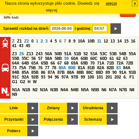
Nasza strona wykorzystuje pliki cookie. Dowiedz się
więcej
x
#
więcej.
Sprawdź rozkład na dzień:
i godzinę:
Z
Z1
Z2
0
1
2
3
4
5
6
7
8
9
10A
10B
11
12
13
14
15
16
41
43
45
Z3
Z6
Z13
Z43
50A
50B
51A
51B
52
53A
53C
53B
54B
55A
55B
55C
56
57
58A
58B
59
60A
60B
60C
60D
61
62
63
64A
64B
65A
65B
66
67
68
69A
69B
70
71A
71B
72A
72B
73
75A
75B
76
77
78
80A
80B
81A
81B
82A
82B
83
84A
84B
85A
85B
86
87A
87B
88A
88B
88C
88D
89
90
91A
91B
91C
92A
92B
93
94
96
97A
97B
99
100
101
201
202
6.
F1
G1
G2
H
W
N1A
N1B
N2
N3A
N3B
N4A
N4B
N5A
N5B
N6
N7A
N7B
N8
N9
Linie
Zmiany
Utrudnienia
Przystanki
Połączenia
Schematy
Pobierz