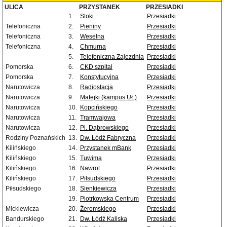
ULICA
PRZYSTANEK
PRZESIADKI
1.
Stoki
Przesiadki
Telefoniczna
2.
Pieniny
Przesiadki
Telefoniczna
3.
Weselna
Przesiadki
Telefoniczna
4.
Chmurna
Przesiadki
5.
Telefoniczna Zajezdnia
Przesiadki
Pomorska
6.
CKD szpital
Przesiadki
Pomorska
7.
Konstytucyjna
Przesiadki
Narutowicza
8.
Radiostacja
Przesiadki
Narutowicza
9.
Matejki (kampus UŁ)
Przesiadki
Narutowicza
10.
Kopcińskiego
Przesiadki
Narutowicza
11.
Tramwajowa
Przesiadki
Narutowicza
12.
Pl. Dąbrowskiego
Przesiadki
Rodziny Poznańskich
13.
Dw. Łódź Fabryczna
Przesiadki
Kilińskiego
14.
Przystanek mBank
Przesiadki
Kilińskiego
15.
Tuwima
Przesiadki
Kilińskiego
16.
Nawrot
Przesiadki
Kilińskiego
17.
Piłsudskiego
Przesiadki
Piłsudskiego
18.
Sienkiewicza
Przesiadki
19.
Piotrkowska Centrum
Przesiadki
Mickiewicza
20.
Żeromskiego
Przesiadki
Bandurskiego
21.
Dw. Łódź Kaliska
Przesiadki