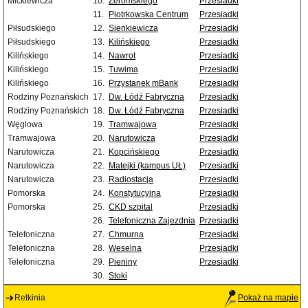
Mickiewicza
10.
Żeromskiego
Przesiadki
11.
Piotrkowska Centrum
Przesiadki
Piłsudskiego
12.
Sienkiewicza
Przesiadki
Piłsudskiego
13.
Kilińskiego
Przesiadki
Kilińskiego
14.
Nawrot
Przesiadki
Kilińskiego
15.
Tuwima
Przesiadki
Kilińskiego
16.
Przystanek mBank
Przesiadki
Rodziny Poznańskich
17.
Dw. Łódź Fabryczna
Przesiadki
Rodziny Poznańskich
18.
Dw. Łódź Fabryczna
Przesiadki
Węglowa
19.
Tramwajowa
Przesiadki
Tramwajowa
20.
Narutowicza
Przesiadki
Narutowicza
21.
Kopcińskiego
Przesiadki
Narutowicza
22.
Matejki (kampus UŁ)
Przesiadki
Narutowicza
23.
Radiostacja
Przesiadki
Pomorska
24.
Konstytucyjna
Przesiadki
Pomorska
25.
CKD szpital
Przesiadki
26.
Telefoniczna Zajezdnia
Przesiadki
Telefoniczna
27.
Chmurna
Przesiadki
Telefoniczna
28.
Weselna
Przesiadki
Telefoniczna
29.
Pieniny
Przesiadki
30.
Stoki
Retkinia
Pokaż na mapie