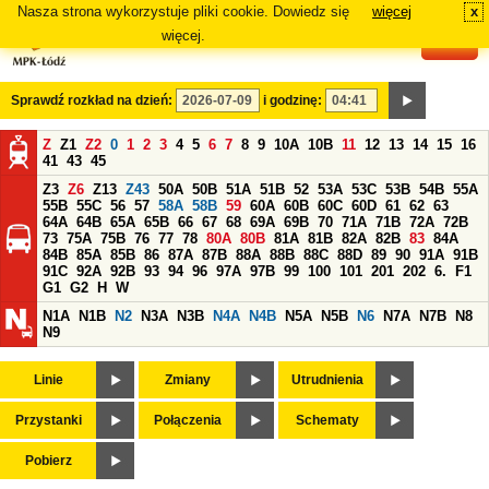
Nasza strona wykorzystuje pliki cookie. Dowiedz się
więcej
x
#
więcej.
Sprawdź rozkład na dzień:
i godzinę:
Z
Z1
Z2
0
1
2
3
4
5
6
7
8
9
10A
10B
11
12
13
14
15
16
41
43
45
Z3
Z6
Z13
Z43
50A
50B
51A
51B
52
53A
53C
53B
54B
55A
55B
55C
56
57
58A
58B
59
60A
60B
60C
60D
61
62
63
64A
64B
65A
65B
66
67
68
69A
69B
70
71A
71B
72A
72B
73
75A
75B
76
77
78
80A
80B
81A
81B
82A
82B
83
84A
84B
85A
85B
86
87A
87B
88A
88B
88C
88D
89
90
91A
91B
91C
92A
92B
93
94
96
97A
97B
99
100
101
201
202
6.
F1
G1
G2
H
W
N1A
N1B
N2
N3A
N3B
N4A
N4B
N5A
N5B
N6
N7A
N7B
N8
N9
Linie
Zmiany
Utrudnienia
Przystanki
Połączenia
Schematy
Pobierz