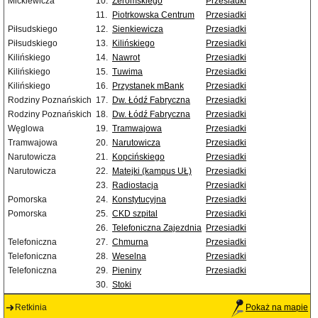
Mickiewicza
10.
Żeromskiego
Przesiadki
11.
Piotrkowska Centrum
Przesiadki
Piłsudskiego
12.
Sienkiewicza
Przesiadki
Piłsudskiego
13.
Kilińskiego
Przesiadki
Kilińskiego
14.
Nawrot
Przesiadki
Kilińskiego
15.
Tuwima
Przesiadki
Kilińskiego
16.
Przystanek mBank
Przesiadki
Rodziny Poznańskich
17.
Dw. Łódź Fabryczna
Przesiadki
Rodziny Poznańskich
18.
Dw. Łódź Fabryczna
Przesiadki
Węglowa
19.
Tramwajowa
Przesiadki
Tramwajowa
20.
Narutowicza
Przesiadki
Narutowicza
21.
Kopcińskiego
Przesiadki
Narutowicza
22.
Matejki (kampus UŁ)
Przesiadki
23.
Radiostacja
Przesiadki
Pomorska
24.
Konstytucyjna
Przesiadki
Pomorska
25.
CKD szpital
Przesiadki
26.
Telefoniczna Zajezdnia
Przesiadki
Telefoniczna
27.
Chmurna
Przesiadki
Telefoniczna
28.
Weselna
Przesiadki
Telefoniczna
29.
Pieniny
Przesiadki
30.
Stoki
Retkinia
Pokaż na mapie