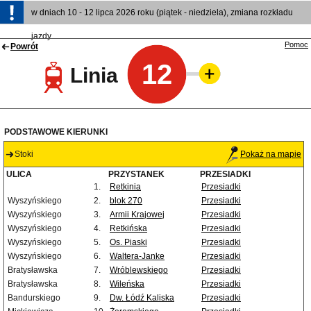
w dniach 10 - 12 lipca 2026 roku (piątek - niedziela), zmiana rozkładu
jazdy
Pomoc
Powrót
12
Linia
PODSTAWOWE KIERUNKI
Stoki
Pokaż na mapie
ULICA
PRZYSTANEK
PRZESIADKI
1.
Retkinia
Przesiadki
Wyszyńskiego
2.
blok 270
Przesiadki
Wyszyńskiego
3.
Armii Krajowej
Przesiadki
Wyszyńskiego
4.
Retkińska
Przesiadki
Wyszyńskiego
5.
Os. Piaski
Przesiadki
Wyszyńskiego
6.
Waltera-Janke
Przesiadki
Bratysławska
7.
Wróblewskiego
Przesiadki
Bratysławska
8.
Wileńska
Przesiadki
Bandurskiego
9.
Dw. Łódź Kaliska
Przesiadki