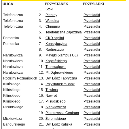
ULICA
PRZYSTANEK
PRZESIADKI
1.
Stoki
Telefoniczna
2.
Pieniny
Przesiadki
Telefoniczna
3.
Weselna
Przesiadki
Telefoniczna
4.
Chmurna
Przesiadki
5.
Telefoniczna Zajezdnia
Przesiadki
Pomorska
6.
CKD szpital
Przesiadki
Pomorska
7.
Konstytucyjna
Przesiadki
8.
Radiostacja
Przesiadki
Narutowicza
9.
Matejki (kampus UŁ)
Przesiadki
Narutowicza
10.
Kopcińskiego
Przesiadki
Narutowicza
11.
Tramwajowa
Przesiadki
Narutowicza
12.
Pl. Dąbrowskiego
Przesiadki
Rodziny Poznańskich
13.
Dw. Łódź Fabryczna
Przesiadki
Kilińskiego
14.
Przystanek mBank
Przesiadki
Kilińskiego
15.
Tuwima
Przesiadki
Kilińskiego
16.
Nawrot
Przesiadki
Kilińskiego
17.
Piłsudskiego
Przesiadki
Piłsudskiego
18.
Sienkiewicza
Przesiadki
19.
Piotrkowska Centrum
Przesiadki
Mickiewicza
20.
Żeromskiego
Przesiadki
Bandurskiego
21.
Dw. Łódź Kaliska
Przesiadki