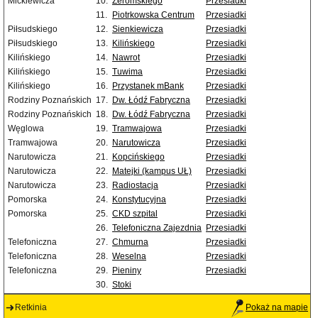
Mickiewicza
10.
Żeromskiego
Przesiadki
11.
Piotrkowska Centrum
Przesiadki
Piłsudskiego
12.
Sienkiewicza
Przesiadki
Piłsudskiego
13.
Kilińskiego
Przesiadki
Kilińskiego
14.
Nawrot
Przesiadki
Kilińskiego
15.
Tuwima
Przesiadki
Kilińskiego
16.
Przystanek mBank
Przesiadki
Rodziny Poznańskich
17.
Dw. Łódź Fabryczna
Przesiadki
Rodziny Poznańskich
18.
Dw. Łódź Fabryczna
Przesiadki
Węglowa
19.
Tramwajowa
Przesiadki
Tramwajowa
20.
Narutowicza
Przesiadki
Narutowicza
21.
Kopcińskiego
Przesiadki
Narutowicza
22.
Matejki (kampus UŁ)
Przesiadki
Narutowicza
23.
Radiostacja
Przesiadki
Pomorska
24.
Konstytucyjna
Przesiadki
Pomorska
25.
CKD szpital
Przesiadki
26.
Telefoniczna Zajezdnia
Przesiadki
Telefoniczna
27.
Chmurna
Przesiadki
Telefoniczna
28.
Weselna
Przesiadki
Telefoniczna
29.
Pieniny
Przesiadki
30.
Stoki
Retkinia
Pokaż na mapie