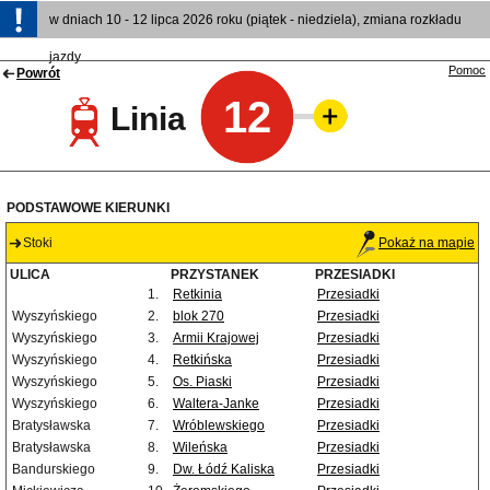
w dniach 10 - 12 lipca 2026 roku (piątek - niedziela), zmiana rozkładu
jazdy
Pomoc
Powrót
12
Linia
PODSTAWOWE KIERUNKI
Stoki
Pokaż na mapie
ULICA
PRZYSTANEK
PRZESIADKI
1.
Retkinia
Przesiadki
Wyszyńskiego
2.
blok 270
Przesiadki
Wyszyńskiego
3.
Armii Krajowej
Przesiadki
Wyszyńskiego
4.
Retkińska
Przesiadki
Wyszyńskiego
5.
Os. Piaski
Przesiadki
Wyszyńskiego
6.
Waltera-Janke
Przesiadki
Bratysławska
7.
Wróblewskiego
Przesiadki
Bratysławska
8.
Wileńska
Przesiadki
Bandurskiego
9.
Dw. Łódź Kaliska
Przesiadki