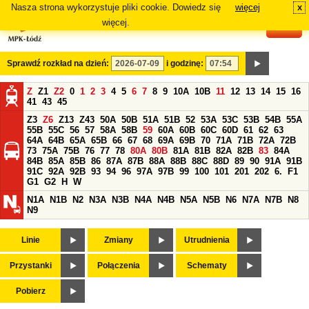
Nasza strona wykorzystuje pliki cookie. Dowiedz się
więcej
x
#
więcej.
Sprawdź rozkład na dzień:
i godzinę:
Z
Z1
Z2
0
1
2
3
4
5
6
7
8
9
10A
10B
11
12
13
14
15
16
41
43
45
Z3
Z6
Z13
Z43
50A
50B
51A
51B
52
53A
53C
53B
54B
55A
55B
55C
56
57
58A
58B
59
60A
60B
60C
60D
61
62
63
64A
64B
65A
65B
66
67
68
69A
69B
70
71A
71B
72A
72B
73
75A
75B
76
77
78
80A
80B
81A
81B
82A
82B
83
84A
84B
85A
85B
86
87A
87B
88A
88B
88C
88D
89
90
91A
91B
91C
92A
92B
93
94
96
97A
97B
99
100
101
201
202
6.
F1
G1
G2
H
W
N1A
N1B
N2
N3A
N3B
N4A
N4B
N5A
N5B
N6
N7A
N7B
N8
N9
Linie
Zmiany
Utrudnienia
Przystanki
Połączenia
Schematy
Pobierz