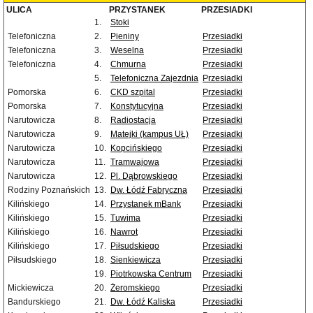
ULICA
PRZYSTANEK
PRZESIADKI
1.
Stoki
Telefoniczna
2.
Pieniny
Przesiadki
Telefoniczna
3.
Weselna
Przesiadki
Telefoniczna
4.
Chmurna
Przesiadki
5.
Telefoniczna Zajezdnia
Przesiadki
Pomorska
6.
CKD szpital
Przesiadki
Pomorska
7.
Konstytucyjna
Przesiadki
Narutowicza
8.
Radiostacja
Przesiadki
Narutowicza
9.
Matejki (kampus UŁ)
Przesiadki
Narutowicza
10.
Kopcińskiego
Przesiadki
Narutowicza
11.
Tramwajowa
Przesiadki
Narutowicza
12.
Pl. Dąbrowskiego
Przesiadki
Rodziny Poznańskich
13.
Dw. Łódź Fabryczna
Przesiadki
Kilińskiego
14.
Przystanek mBank
Przesiadki
Kilińskiego
15.
Tuwima
Przesiadki
Kilińskiego
16.
Nawrot
Przesiadki
Kilińskiego
17.
Piłsudskiego
Przesiadki
Piłsudskiego
18.
Sienkiewicza
Przesiadki
19.
Piotrkowska Centrum
Przesiadki
Mickiewicza
20.
Żeromskiego
Przesiadki
Bandurskiego
21.
Dw. Łódź Kaliska
Przesiadki