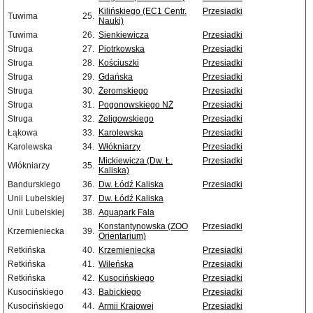
Kilińskiego (EC1 Centr.
Przesiadki
Tuwima
25.
Nauki)
Tuwima
26.
Sienkiewicza
Przesiadki
Struga
27.
Piotrkowska
Przesiadki
Struga
28.
Kościuszki
Przesiadki
Struga
29.
Gdańska
Przesiadki
Struga
30.
Żeromskiego
Przesiadki
Struga
31.
Pogonowskiego NŻ
Przesiadki
Struga
32.
Żeligowskiego
Przesiadki
Łąkowa
33.
Karolewska
Przesiadki
Karolewska
34.
Włókniarzy
Przesiadki
Mickiewicza (Dw. Ł.
Przesiadki
Włókniarzy
35.
Kaliska)
Bandurskiego
36.
Dw. Łódź Kaliska
Przesiadki
Unii Lubelskiej
37.
Dw. Łódź Kaliska
Unii Lubelskiej
38.
Aquapark Fala
Konstantynowska (ZOO
Przesiadki
Krzemieniecka
39.
Orientarium)
Retkińska
40.
Krzemieniecka
Przesiadki
Retkińska
41.
Wileńska
Przesiadki
Retkińska
42.
Kusocińskiego
Przesiadki
Kusocińskiego
43.
Babickiego
Przesiadki
Kusocińskiego
44.
Armii Krajowej
Przesiadki