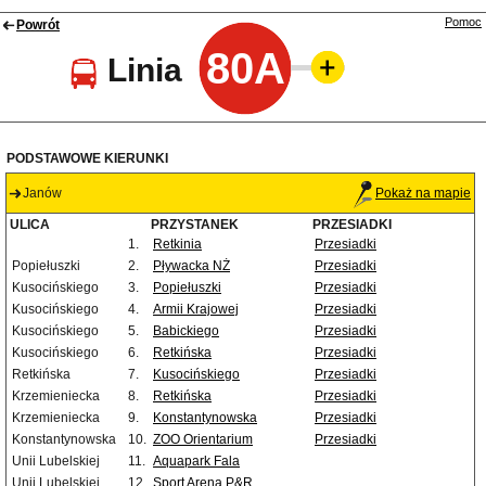
Pomoc
Powrót
80A
Linia
PODSTAWOWE KIERUNKI
Janów
Pokaż na mapie
ULICA
PRZYSTANEK
PRZESIADKI
1.
Retkinia
Przesiadki
Popiełuszki
2.
Pływacka NŻ
Przesiadki
Kusocińskiego
3.
Popiełuszki
Przesiadki
Kusocińskiego
4.
Armii Krajowej
Przesiadki
Kusocińskiego
5.
Babickiego
Przesiadki
Kusocińskiego
6.
Retkińska
Przesiadki
Retkińska
7.
Kusocińskiego
Przesiadki
Krzemieniecka
8.
Retkińska
Przesiadki
Krzemieniecka
9.
Konstantynowska
Przesiadki
Konstantynowska
10.
ZOO Orientarium
Przesiadki
Unii Lubelskiej
11.
Aquapark Fala
Unii Lubelskiej
12.
Sport Arena P&R