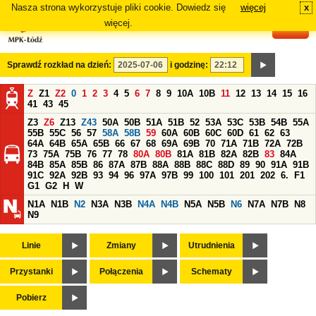
Nasza strona wykorzystuje pliki cookie. Dowiedz się
więcej
x
#
więcej.
Sprawdź rozkład na dzień:
i godzinę:
Z
Z1
Z2
0
1
2
3
4
5
6
7
8
9
10A
10B
11
12
13
14
15
16
41
43
45
Z3
Z6
Z13
Z43
50A
50B
51A
51B
52
53A
53C
53B
54B
55A
55B
55C
56
57
58A
58B
59
60A
60B
60C
60D
61
62
63
64A
64B
65A
65B
66
67
68
69A
69B
70
71A
71B
72A
72B
73
75A
75B
76
77
78
80A
80B
81A
81B
82A
82B
83
84A
84B
85A
85B
86
87A
87B
88A
88B
88C
88D
89
90
91A
91B
91C
92A
92B
93
94
96
97A
97B
99
100
101
201
202
6.
F1
G1
G2
H
W
N1A
N1B
N2
N3A
N3B
N4A
N4B
N5A
N5B
N6
N7A
N7B
N8
N9
Linie
Zmiany
Utrudnienia
Przystanki
Połączenia
Schematy
Pobierz