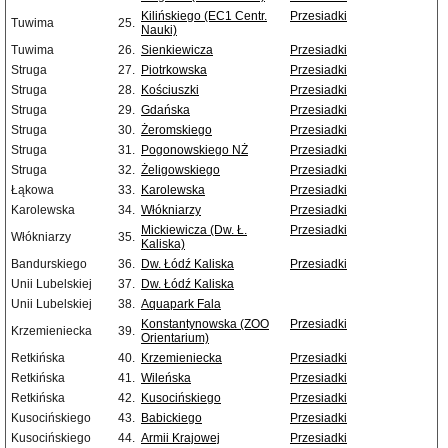
Kilińskiego (EC1 Centr.
Przesiadki
Tuwima
25.
Nauki)
Tuwima
26.
Sienkiewicza
Przesiadki
Struga
27.
Piotrkowska
Przesiadki
Struga
28.
Kościuszki
Przesiadki
Struga
29.
Gdańska
Przesiadki
Struga
30.
Żeromskiego
Przesiadki
Struga
31.
Pogonowskiego NŻ
Przesiadki
Struga
32.
Żeligowskiego
Przesiadki
Łąkowa
33.
Karolewska
Przesiadki
Karolewska
34.
Włókniarzy
Przesiadki
Mickiewicza (Dw. Ł.
Przesiadki
Włókniarzy
35.
Kaliska)
Bandurskiego
36.
Dw. Łódź Kaliska
Przesiadki
Unii Lubelskiej
37.
Dw. Łódź Kaliska
Unii Lubelskiej
38.
Aquapark Fala
Konstantynowska (ZOO
Przesiadki
Krzemieniecka
39.
Orientarium)
Retkińska
40.
Krzemieniecka
Przesiadki
Retkińska
41.
Wileńska
Przesiadki
Retkińska
42.
Kusocińskiego
Przesiadki
Kusocińskiego
43.
Babickiego
Przesiadki
Kusocińskiego
44.
Armii Krajowej
Przesiadki