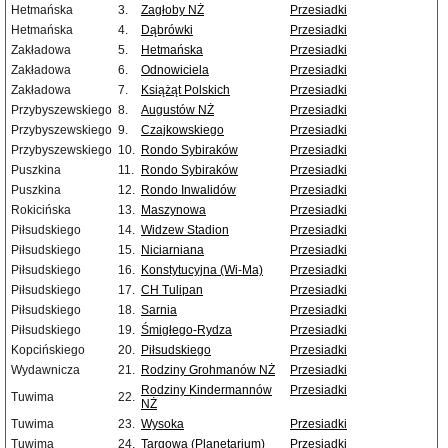
Hetmańska
3.
Zagłoby NŻ
Przesiadki
Hetmańska
4.
Dąbrówki
Przesiadki
Zakładowa
5.
Hetmańska
Przesiadki
Zakładowa
6.
Odnowiciela
Przesiadki
Zakładowa
7.
Książąt Polskich
Przesiadki
Przybyszewskiego
8.
Augustów NŻ
Przesiadki
Przybyszewskiego
9.
Czajkowskiego
Przesiadki
Przybyszewskiego
10.
Rondo Sybiraków
Przesiadki
Puszkina
11.
Rondo Sybiraków
Przesiadki
Puszkina
12.
Rondo Inwalidów
Przesiadki
Rokicińska
13.
Maszynowa
Przesiadki
Piłsudskiego
14.
Widzew Stadion
Przesiadki
Piłsudskiego
15.
Niciarniana
Przesiadki
Piłsudskiego
16.
Konstytucyjna (Wi-Ma)
Przesiadki
Piłsudskiego
17.
CH Tulipan
Przesiadki
Piłsudskiego
18.
Sarnia
Przesiadki
Piłsudskiego
19.
Śmigłego-Rydza
Przesiadki
Kopcińskiego
20.
Piłsudskiego
Przesiadki
Wydawnicza
21.
Rodziny Grohmanów NŻ
Przesiadki
Rodziny Kindermannów
Przesiadki
Tuwima
22.
NŻ
Tuwima
23.
Wysoka
Przesiadki
Tuwima
24.
Targowa (Planetarium)
Przesiadki