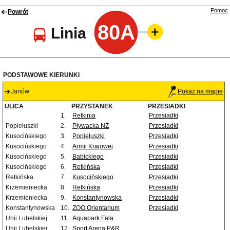
Pomoc
Powrót
80A
Linia
PODSTAWOWE KIERUNKI
Janów
Pokaż na mapie
ULICA
PRZYSTANEK
PRZESIADKI
1.
Retkinia
Przesiadki
Popiełuszki
2.
Pływacka NŻ
Przesiadki
Kusocińskiego
3.
Popiełuszki
Przesiadki
Kusocińskiego
4.
Armii Krajowej
Przesiadki
Kusocińskiego
5.
Babickiego
Przesiadki
Kusocińskiego
6.
Retkińska
Przesiadki
Retkińska
7.
Kusocińskiego
Przesiadki
Krzemieniecka
8.
Retkińska
Przesiadki
Krzemieniecka
9.
Konstantynowska
Przesiadki
Konstantynowska
10.
ZOO Orientarium
Przesiadki
Unii Lubelskiej
11.
Aquapark Fala
Unii Lubelskiej
12.
Sport Arena P&R