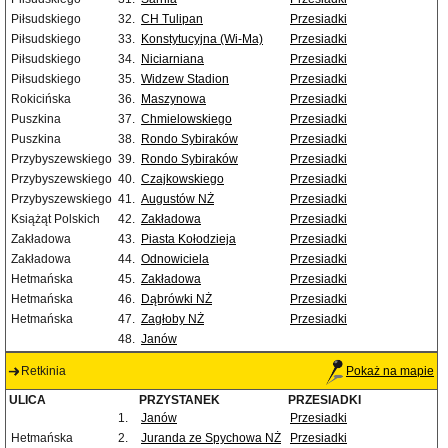
Piłsudskiego
32.
CH Tulipan
Przesiadki
Piłsudskiego
33.
Konstytucyjna (Wi-Ma)
Przesiadki
Piłsudskiego
34.
Niciarniana
Przesiadki
Piłsudskiego
35.
Widzew Stadion
Przesiadki
Rokicińska
36.
Maszynowa
Przesiadki
Puszkina
37.
Chmielowskiego
Przesiadki
Puszkina
38.
Rondo Sybiraków
Przesiadki
Przybyszewskiego
39.
Rondo Sybiraków
Przesiadki
Przybyszewskiego
40.
Czajkowskiego
Przesiadki
Przybyszewskiego
41.
Augustów NŻ
Przesiadki
Książąt Polskich
42.
Zakładowa
Przesiadki
Zakładowa
43.
Piasta Kołodzieja
Przesiadki
Zakładowa
44.
Odnowiciela
Przesiadki
Hetmańska
45.
Zakładowa
Przesiadki
Hetmańska
46.
Dąbrówki NŻ
Przesiadki
Hetmańska
47.
Zagłoby NŻ
Przesiadki
48.
Janów
Retkinia
Pokaż na mapie
ULICA
PRZYSTANEK
PRZESIADKI
1.
Janów
Przesiadki
Hetmańska
2.
Juranda ze Spychowa NŻ
Przesiadki