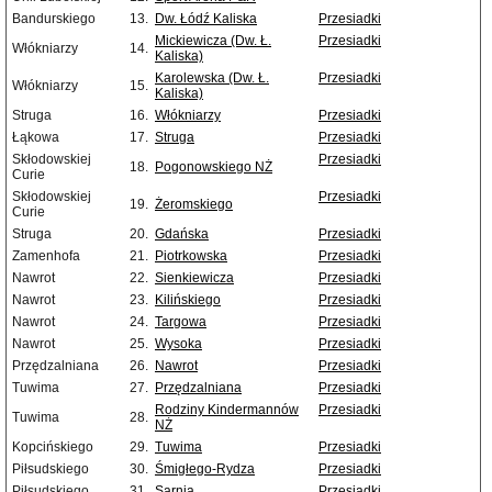
Bandurskiego
13.
Dw. Łódź Kaliska
Przesiadki
Mickiewicza (Dw. Ł.
Przesiadki
Włókniarzy
14.
Kaliska)
Karolewska (Dw. Ł.
Przesiadki
Włókniarzy
15.
Kaliska)
Struga
16.
Włókniarzy
Przesiadki
Łąkowa
17.
Struga
Przesiadki
Skłodowskiej
Przesiadki
18.
Pogonowskiego NŻ
Curie
Skłodowskiej
Przesiadki
19.
Żeromskiego
Curie
Struga
20.
Gdańska
Przesiadki
Zamenhofa
21.
Piotrkowska
Przesiadki
Nawrot
22.
Sienkiewicza
Przesiadki
Nawrot
23.
Kilińskiego
Przesiadki
Nawrot
24.
Targowa
Przesiadki
Nawrot
25.
Wysoka
Przesiadki
Przędzalniana
26.
Nawrot
Przesiadki
Tuwima
27.
Przędzalniana
Przesiadki
Rodziny Kindermannów
Przesiadki
Tuwima
28.
NŻ
Kopcińskiego
29.
Tuwima
Przesiadki
Piłsudskiego
30.
Śmigłego-Rydza
Przesiadki
Piłsudskiego
31.
Sarnia
Przesiadki