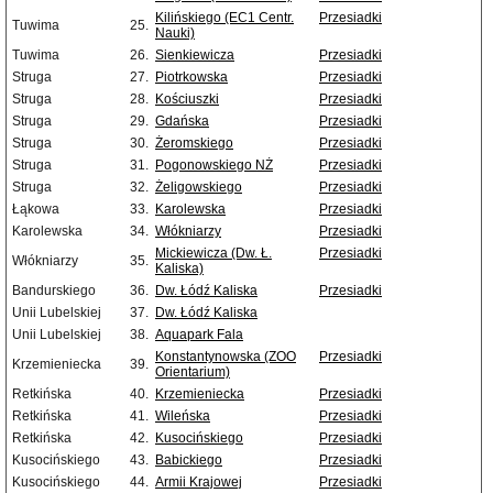
Kilińskiego (EC1 Centr.
Przesiadki
Tuwima
25.
Nauki)
Tuwima
26.
Sienkiewicza
Przesiadki
Struga
27.
Piotrkowska
Przesiadki
Struga
28.
Kościuszki
Przesiadki
Struga
29.
Gdańska
Przesiadki
Struga
30.
Żeromskiego
Przesiadki
Struga
31.
Pogonowskiego NŻ
Przesiadki
Struga
32.
Żeligowskiego
Przesiadki
Łąkowa
33.
Karolewska
Przesiadki
Karolewska
34.
Włókniarzy
Przesiadki
Mickiewicza (Dw. Ł.
Przesiadki
Włókniarzy
35.
Kaliska)
Bandurskiego
36.
Dw. Łódź Kaliska
Przesiadki
Unii Lubelskiej
37.
Dw. Łódź Kaliska
Unii Lubelskiej
38.
Aquapark Fala
Konstantynowska (ZOO
Przesiadki
Krzemieniecka
39.
Orientarium)
Retkińska
40.
Krzemieniecka
Przesiadki
Retkińska
41.
Wileńska
Przesiadki
Retkińska
42.
Kusocińskiego
Przesiadki
Kusocińskiego
43.
Babickiego
Przesiadki
Kusocińskiego
44.
Armii Krajowej
Przesiadki