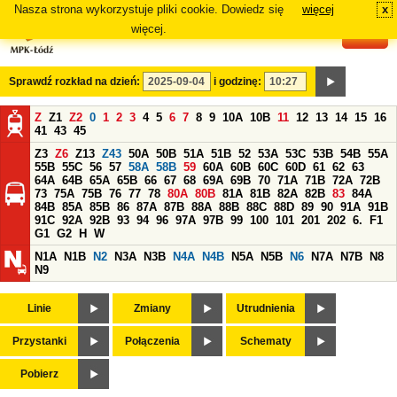
Nasza strona wykorzystuje pliki cookie. Dowiedz się
więcej
x
#
więcej.
Sprawdź rozkład na dzień:
i godzinę:
Z
Z1
Z2
0
1
2
3
4
5
6
7
8
9
10A
10B
11
12
13
14
15
16
41
43
45
Z3
Z6
Z13
Z43
50A
50B
51A
51B
52
53A
53C
53B
54B
55A
55B
55C
56
57
58A
58B
59
60A
60B
60C
60D
61
62
63
64A
64B
65A
65B
66
67
68
69A
69B
70
71A
71B
72A
72B
73
75A
75B
76
77
78
80A
80B
81A
81B
82A
82B
83
84A
84B
85A
85B
86
87A
87B
88A
88B
88C
88D
89
90
91A
91B
91C
92A
92B
93
94
96
97A
97B
99
100
101
201
202
6.
F1
G1
G2
H
W
N1A
N1B
N2
N3A
N3B
N4A
N4B
N5A
N5B
N6
N7A
N7B
N8
N9
Linie
Zmiany
Utrudnienia
Przystanki
Połączenia
Schematy
Pobierz