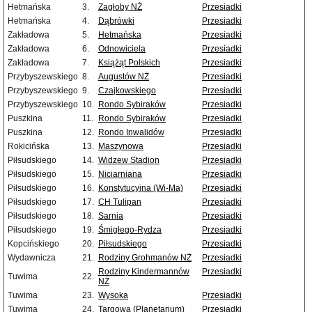
Hetmańska
3.
Zagłoby NŻ
Przesiadki
Hetmańska
4.
Dąbrówki
Przesiadki
Zakładowa
5.
Hetmańska
Przesiadki
Zakładowa
6.
Odnowiciela
Przesiadki
Zakładowa
7.
Książąt Polskich
Przesiadki
Przybyszewskiego
8.
Augustów NŻ
Przesiadki
Przybyszewskiego
9.
Czajkowskiego
Przesiadki
Przybyszewskiego
10.
Rondo Sybiraków
Przesiadki
Puszkina
11.
Rondo Sybiraków
Przesiadki
Puszkina
12.
Rondo Inwalidów
Przesiadki
Rokicińska
13.
Maszynowa
Przesiadki
Piłsudskiego
14.
Widzew Stadion
Przesiadki
Piłsudskiego
15.
Niciarniana
Przesiadki
Piłsudskiego
16.
Konstytucyjna (Wi-Ma)
Przesiadki
Piłsudskiego
17.
CH Tulipan
Przesiadki
Piłsudskiego
18.
Sarnia
Przesiadki
Piłsudskiego
19.
Śmigłego-Rydza
Przesiadki
Kopcińskiego
20.
Piłsudskiego
Przesiadki
Wydawnicza
21.
Rodziny Grohmanów NŻ
Przesiadki
Rodziny Kindermannów
Przesiadki
Tuwima
22.
NŻ
Tuwima
23.
Wysoka
Przesiadki
Tuwima
24.
Targowa (Planetarium)
Przesiadki