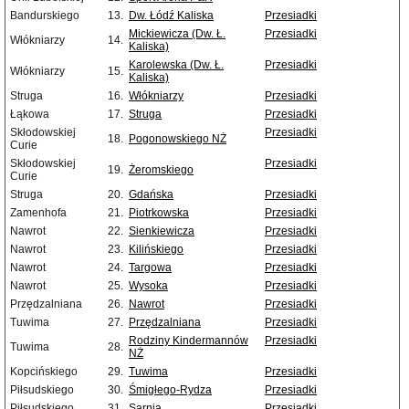
Bandurskiego
13.
Dw. Łódź Kaliska
Przesiadki
Mickiewicza (Dw. Ł.
Przesiadki
Włókniarzy
14.
Kaliska)
Karolewska (Dw. Ł.
Przesiadki
Włókniarzy
15.
Kaliska)
Struga
16.
Włókniarzy
Przesiadki
Łąkowa
17.
Struga
Przesiadki
Skłodowskiej
Przesiadki
18.
Pogonowskiego NŻ
Curie
Skłodowskiej
Przesiadki
19.
Żeromskiego
Curie
Struga
20.
Gdańska
Przesiadki
Zamenhofa
21.
Piotrkowska
Przesiadki
Nawrot
22.
Sienkiewicza
Przesiadki
Nawrot
23.
Kilińskiego
Przesiadki
Nawrot
24.
Targowa
Przesiadki
Nawrot
25.
Wysoka
Przesiadki
Przędzalniana
26.
Nawrot
Przesiadki
Tuwima
27.
Przędzalniana
Przesiadki
Rodziny Kindermannów
Przesiadki
Tuwima
28.
NŻ
Kopcińskiego
29.
Tuwima
Przesiadki
Piłsudskiego
30.
Śmigłego-Rydza
Przesiadki
Piłsudskiego
31.
Sarnia
Przesiadki