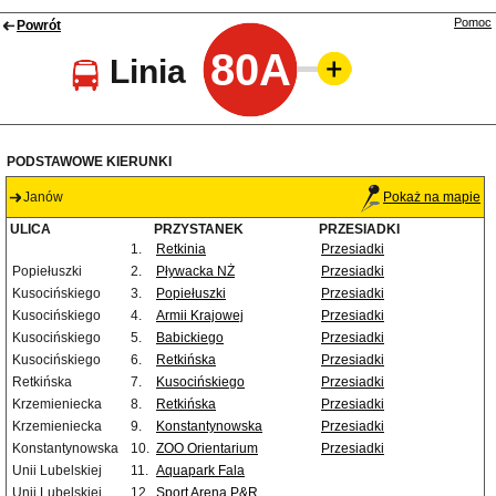
Pomoc
Powrót
80A
Linia
PODSTAWOWE KIERUNKI
Janów
Pokaż na mapie
ULICA
PRZYSTANEK
PRZESIADKI
1.
Retkinia
Przesiadki
Popiełuszki
2.
Pływacka NŻ
Przesiadki
Kusocińskiego
3.
Popiełuszki
Przesiadki
Kusocińskiego
4.
Armii Krajowej
Przesiadki
Kusocińskiego
5.
Babickiego
Przesiadki
Kusocińskiego
6.
Retkińska
Przesiadki
Retkińska
7.
Kusocińskiego
Przesiadki
Krzemieniecka
8.
Retkińska
Przesiadki
Krzemieniecka
9.
Konstantynowska
Przesiadki
Konstantynowska
10.
ZOO Orientarium
Przesiadki
Unii Lubelskiej
11.
Aquapark Fala
Unii Lubelskiej
12.
Sport Arena P&R