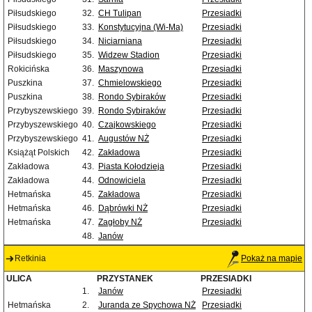
Piłsudskiego
32.
CH Tulipan
Przesiadki
Piłsudskiego
33.
Konstytucyjna (Wi-Ma)
Przesiadki
Piłsudskiego
34.
Niciarniana
Przesiadki
Piłsudskiego
35.
Widzew Stadion
Przesiadki
Rokicińska
36.
Maszynowa
Przesiadki
Puszkina
37.
Chmielowskiego
Przesiadki
Puszkina
38.
Rondo Sybiraków
Przesiadki
Przybyszewskiego
39.
Rondo Sybiraków
Przesiadki
Przybyszewskiego
40.
Czajkowskiego
Przesiadki
Przybyszewskiego
41.
Augustów NŻ
Przesiadki
Książąt Polskich
42.
Zakładowa
Przesiadki
Zakładowa
43.
Piasta Kołodzieja
Przesiadki
Zakładowa
44.
Odnowiciela
Przesiadki
Hetmańska
45.
Zakładowa
Przesiadki
Hetmańska
46.
Dąbrówki NŻ
Przesiadki
Hetmańska
47.
Zagłoby NŻ
Przesiadki
48.
Janów
Retkinia
Pokaż na mapie
ULICA
PRZYSTANEK
PRZESIADKI
1.
Janów
Przesiadki
Hetmańska
2.
Juranda ze Spychowa NŻ
Przesiadki