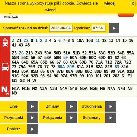
Nasza strona wykorzystuje pliki cookie. Dowiedz się
więcej
x
#
więcej.
Sprawdź rozkład na dzień:
i godzinę:
Z
Z1
Z2
0
1
2
3
4
5
6
7
8
9
10A
10B
11
12
13
14
15
16
41
43
45
Z3
Z6
Z13
Z43
50A
50B
51A
51B
52
53A
53C
53B
54B
55A
55B
55C
56
57
58A
58B
59
60A
60B
60C
60D
61
62
63
64A
64B
65A
65B
66
67
68
69A
69B
70
71A
71B
72A
72B
73
75A
75B
76
77
78
80A
80B
81A
81B
82A
82B
83
84A
84B
85A
85B
86
87A
87B
88A
88B
88C
88D
89
90
91A
91B
91C
92A
92B
93
94
96
97A
97B
99
100
101
201
202
6.
F1
G1
G2
H
W
N1A
N1B
N2
N3A
N3B
N4A
N4B
N5A
N5B
N6
N7A
N7B
N8
N9
Linie
Zmiany
Utrudnienia
Przystanki
Połączenia
Schematy
Pobierz