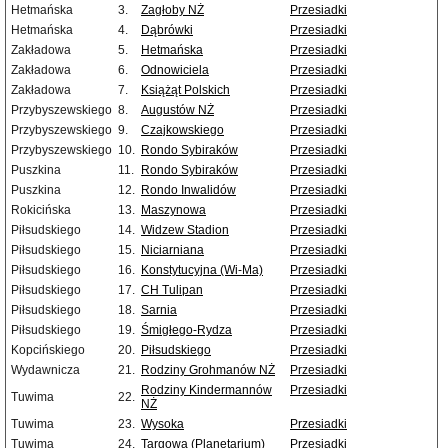
Hetmańska
3.
Zagłoby NŻ
Przesiadki
Hetmańska
4.
Dąbrówki
Przesiadki
Zakładowa
5.
Hetmańska
Przesiadki
Zakładowa
6.
Odnowiciela
Przesiadki
Zakładowa
7.
Książąt Polskich
Przesiadki
Przybyszewskiego
8.
Augustów NŻ
Przesiadki
Przybyszewskiego
9.
Czajkowskiego
Przesiadki
Przybyszewskiego
10.
Rondo Sybiraków
Przesiadki
Puszkina
11.
Rondo Sybiraków
Przesiadki
Puszkina
12.
Rondo Inwalidów
Przesiadki
Rokicińska
13.
Maszynowa
Przesiadki
Piłsudskiego
14.
Widzew Stadion
Przesiadki
Piłsudskiego
15.
Niciarniana
Przesiadki
Piłsudskiego
16.
Konstytucyjna (Wi-Ma)
Przesiadki
Piłsudskiego
17.
CH Tulipan
Przesiadki
Piłsudskiego
18.
Sarnia
Przesiadki
Piłsudskiego
19.
Śmigłego-Rydza
Przesiadki
Kopcińskiego
20.
Piłsudskiego
Przesiadki
Wydawnicza
21.
Rodziny Grohmanów NŻ
Przesiadki
Rodziny Kindermannów
Przesiadki
Tuwima
22.
NŻ
Tuwima
23.
Wysoka
Przesiadki
Tuwima
24.
Targowa (Planetarium)
Przesiadki