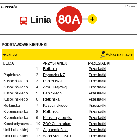
Pomoc
Powrót
80A
Linia
PODSTAWOWE KIERUNKI
Janów
Pokaż na mapie
ULICA
PRZYSTANEK
PRZESIADKI
1.
Retkinia
Przesiadki
Popiełuszki
2.
Pływacka NŻ
Przesiadki
Kusocińskiego
3.
Popiełuszki
Przesiadki
Kusocińskiego
4.
Armii Krajowej
Przesiadki
Kusocińskiego
5.
Babickiego
Przesiadki
Kusocińskiego
6.
Retkińska
Przesiadki
Retkińska
7.
Kusocińskiego
Przesiadki
Krzemieniecka
8.
Retkińska
Przesiadki
Krzemieniecka
9.
Konstantynowska
Przesiadki
Konstantynowska
10.
ZOO Orientarium
Przesiadki
Unii Lubelskiej
11.
Aquapark Fala
Przesiadki
Unii Lubelskiej
12.
Sport Arena P&R
Przesiadki