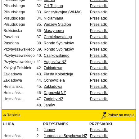
Piłsudskiego
32.
CH Tulipan
Przesiadki
Piłsudskiego
33.
Konstytucyjna (Wi-Ma)
Przesiadki
Piłsudskiego
34.
Niciarniana
Przesiadki
Piłsudskiego
35.
Widzew Stadion
Przesiadki
Rokicińska
36.
Maszynowa
Przesiadki
Puszkina
37.
Chmielowskiego
Przesiadki
Puszkina
38.
Rondo Sybiraków
Przesiadki
Przybyszewskiego
39.
Rondo Sybiraków
Przesiadki
Przybyszewskiego
40.
Czajkowskiego
Przesiadki
Przybyszewskiego
41.
Augustów NŻ
Przesiadki
Książąt Polskich
42.
Zakładowa
Przesiadki
Zakładowa
43.
Piasta Kołodzieja
Przesiadki
Zakładowa
44.
Odnowiciela
Przesiadki
Hetmańska
45.
Zakładowa
Przesiadki
Hetmańska
46.
Dąbrówki NŻ
Przesiadki
Hetmańska
47.
Zagłoby NŻ
Przesiadki
48.
Janów
Retkinia
Pokaż na mapie
ULICA
PRZYSTANEK
PRZESIADKI
1.
Janów
Przesiadki
Hetmańska
2.
Juranda ze Spychowa NŻ
Przesiadki