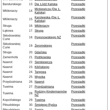
Bandurskiego
13.
Dw. Łódź Kaliska
Przesiadki
Mickiewicza (Dw. Ł.
Przesiadki
Włókniarzy
14.
Kaliska)
Karolewska (Dw. Ł.
Przesiadki
Włókniarzy
15.
Kaliska)
Struga
16.
Włókniarzy
Przesiadki
Łąkowa
17.
Struga
Przesiadki
Skłodowskiej
Przesiadki
18.
Pogonowskiego NŻ
Curie
Skłodowskiej
Przesiadki
19.
Żeromskiego
Curie
Struga
20.
Gdańska
Przesiadki
Zamenhofa
21.
Piotrkowska
Przesiadki
Nawrot
22.
Sienkiewicza
Przesiadki
Nawrot
23.
Kilińskiego
Przesiadki
Nawrot
24.
Targowa
Przesiadki
Nawrot
25.
Wysoka
Przesiadki
Przędzalniana
26.
Nawrot
Przesiadki
Tuwima
27.
Przędzalniana
Przesiadki
Rodziny Kindermannów
Przesiadki
Tuwima
28.
NŻ
Kopcińskiego
29.
Tuwima
Przesiadki
Piłsudskiego
30.
Śmigłego-Rydza
Przesiadki
Piłsudskiego
31.
Sarnia
Przesiadki