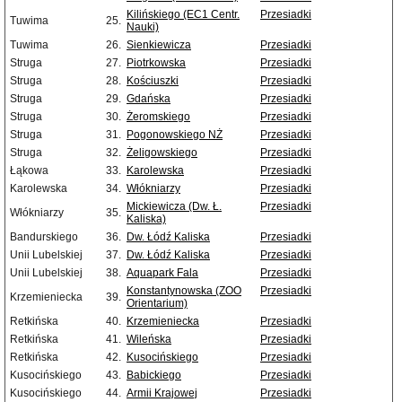
Kilińskiego (EC1 Centr.
Przesiadki
Tuwima
25.
Nauki)
Tuwima
26.
Sienkiewicza
Przesiadki
Struga
27.
Piotrkowska
Przesiadki
Struga
28.
Kościuszki
Przesiadki
Struga
29.
Gdańska
Przesiadki
Struga
30.
Żeromskiego
Przesiadki
Struga
31.
Pogonowskiego NŻ
Przesiadki
Struga
32.
Żeligowskiego
Przesiadki
Łąkowa
33.
Karolewska
Przesiadki
Karolewska
34.
Włókniarzy
Przesiadki
Mickiewicza (Dw. Ł.
Przesiadki
Włókniarzy
35.
Kaliska)
Bandurskiego
36.
Dw. Łódź Kaliska
Przesiadki
Unii Lubelskiej
37.
Dw. Łódź Kaliska
Przesiadki
Unii Lubelskiej
38.
Aquapark Fala
Przesiadki
Konstantynowska (ZOO
Przesiadki
Krzemieniecka
39.
Orientarium)
Retkińska
40.
Krzemieniecka
Przesiadki
Retkińska
41.
Wileńska
Przesiadki
Retkińska
42.
Kusocińskiego
Przesiadki
Kusocińskiego
43.
Babickiego
Przesiadki
Kusocińskiego
44.
Armii Krajowej
Przesiadki