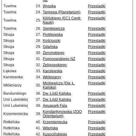
NŻ
Tuwima
23.
Wysoka
Przesiadki
Tuwima
24.
Targowa (Planetarium)
Przesiadki
Kilińskiego (EC1 Centr.
Przesiadki
Tuwima
25.
Nauki)
Tuwima
26.
Sienkiewicza
Przesiadki
Struga
27.
Piotrkowska
Przesiadki
Struga
28.
Kościuszki
Przesiadki
Struga
29.
Gdańska
Przesiadki
Struga
30.
Żeromskiego
Przesiadki
Struga
31.
Pogonowskiego NŻ
Przesiadki
Struga
32.
Żeligowskiego
Przesiadki
Łąkowa
33.
Karolewska
Przesiadki
Karolewska
34.
Włókniarzy
Przesiadki
Mickiewicza (Dw. Ł.
Przesiadki
Włókniarzy
35.
Kaliska)
Bandurskiego
36.
Dw. Łódź Kaliska
Przesiadki
Unii Lubelskiej
37.
Dw. Łódź Kaliska
Przesiadki
Unii Lubelskiej
38.
Aquapark Fala
Przesiadki
Konstantynowska (ZOO
Przesiadki
Krzemieniecka
39.
Orientarium)
Retkińska
40.
Krzemieniecka
Przesiadki
Retkińska
41.
Wileńska
Przesiadki
Retkińska
42.
Kusocińskiego
Przesiadki