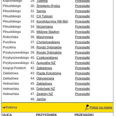
Kopcińskiego
29.
Tuwima
Przesiadki
Piłsudskiego
30.
Śmigłego-Rydza
Przesiadki
Piłsudskiego
31.
Sarnia
Przesiadki
Piłsudskiego
32.
CH Tulipan
Przesiadki
Piłsudskiego
33.
Konstytucyjna (Wi-Ma)
Przesiadki
Piłsudskiego
34.
Niciarniana
Przesiadki
Piłsudskiego
35.
Widzew Stadion
Przesiadki
Rokicińska
36.
Maszynowa
Przesiadki
Puszkina
37.
Chmielowskiego
Przesiadki
Puszkina
38.
Rondo Sybiraków
Przesiadki
Przybyszewskiego
39.
Rondo Sybiraków
Przesiadki
Przybyszewskiego
40.
Czajkowskiego
Przesiadki
Przybyszewskiego
41.
Augustów NŻ
Przesiadki
Książąt Polskich
42.
Zakładowa
Przesiadki
Zakładowa
43.
Piasta Kołodzieja
Przesiadki
Zakładowa
44.
Odnowiciela
Przesiadki
Hetmańska
45.
Zakładowa
Przesiadki
Hetmańska
46.
Dąbrówki NŻ
Przesiadki
Hetmańska
47.
Zagłoby NŻ
Przesiadki
48.
Janów
Retkinia
Pokaż na mapie
ULICA
PRZYSTANEK
PRZESIADKI