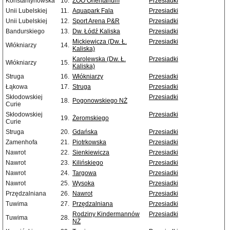
Konstantynowska
10.
ZOO Orientarium
Przesiadki
Unii Lubelskiej
11.
Aquapark Fala
Przesiadki
Unii Lubelskiej
12.
Sport Arena P&R
Przesiadki
Bandurskiego
13.
Dw. Łódź Kaliska
Przesiadki
Mickiewicza (Dw. Ł.
Przesiadki
Włókniarzy
14.
Kaliska)
Karolewska (Dw. Ł.
Przesiadki
Włókniarzy
15.
Kaliska)
Struga
16.
Włókniarzy
Przesiadki
Łąkowa
17.
Struga
Przesiadki
Skłodowskiej
Przesiadki
18.
Pogonowskiego NŻ
Curie
Skłodowskiej
Przesiadki
19.
Żeromskiego
Curie
Struga
20.
Gdańska
Przesiadki
Zamenhofa
21.
Piotrkowska
Przesiadki
Nawrot
22.
Sienkiewicza
Przesiadki
Nawrot
23.
Kilińskiego
Przesiadki
Nawrot
24.
Targowa
Przesiadki
Nawrot
25.
Wysoka
Przesiadki
Przędzalniana
26.
Nawrot
Przesiadki
Tuwima
27.
Przędzalniana
Przesiadki
Rodziny Kindermannów
Przesiadki
Tuwima
28.
NŻ