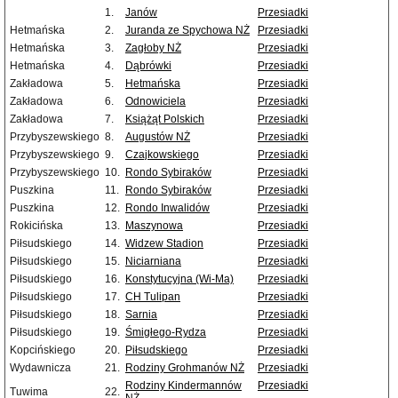
1.
Janów
Przesiadki
Hetmańska
2.
Juranda ze Spychowa NŻ
Przesiadki
Hetmańska
3.
Zagłoby NŻ
Przesiadki
Hetmańska
4.
Dąbrówki
Przesiadki
Zakładowa
5.
Hetmańska
Przesiadki
Zakładowa
6.
Odnowiciela
Przesiadki
Zakładowa
7.
Książąt Polskich
Przesiadki
Przybyszewskiego
8.
Augustów NŻ
Przesiadki
Przybyszewskiego
9.
Czajkowskiego
Przesiadki
Przybyszewskiego
10.
Rondo Sybiraków
Przesiadki
Puszkina
11.
Rondo Sybiraków
Przesiadki
Puszkina
12.
Rondo Inwalidów
Przesiadki
Rokicińska
13.
Maszynowa
Przesiadki
Piłsudskiego
14.
Widzew Stadion
Przesiadki
Piłsudskiego
15.
Niciarniana
Przesiadki
Piłsudskiego
16.
Konstytucyjna (Wi-Ma)
Przesiadki
Piłsudskiego
17.
CH Tulipan
Przesiadki
Piłsudskiego
18.
Sarnia
Przesiadki
Piłsudskiego
19.
Śmigłego-Rydza
Przesiadki
Kopcińskiego
20.
Piłsudskiego
Przesiadki
Wydawnicza
21.
Rodziny Grohmanów NŻ
Przesiadki
Rodziny Kindermannów
Przesiadki
Tuwima
22.