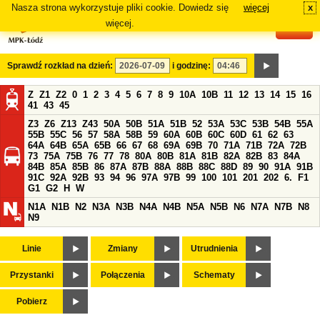
Nasza strona wykorzystuje pliki cookie. Dowiedz się
więcej
x
#
więcej.
Sprawdź rozkład na dzień:
i godzinę:
Z
Z1
Z2
0
1
2
3
4
5
6
7
8
9
10A
10B
11
12
13
14
15
16
41
43
45
Z3
Z6
Z13
Z43
50A
50B
51A
51B
52
53A
53C
53B
54B
55A
55B
55C
56
57
58A
58B
59
60A
60B
60C
60D
61
62
63
64A
64B
65A
65B
66
67
68
69A
69B
70
71A
71B
72A
72B
73
75A
75B
76
77
78
80A
80B
81A
81B
82A
82B
83
84A
84B
85A
85B
86
87A
87B
88A
88B
88C
88D
89
90
91A
91B
91C
92A
92B
93
94
96
97A
97B
99
100
101
201
202
6.
F1
G1
G2
H
W
N1A
N1B
N2
N3A
N3B
N4A
N4B
N5A
N5B
N6
N7A
N7B
N8
N9
Linie
Zmiany
Utrudnienia
Przystanki
Połączenia
Schematy
Pobierz