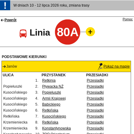
W dniach 10 - 12 lipca 2026 roku, zmiana trasy
Pomoc
Powrót
80A
Linia
PODSTAWOWE KIERUNKI
Janów
Pokaż na mapie
ULICA
PRZYSTANEK
PRZESIADKI
1.
Retkinia
Przesiadki
Popiełuszki
2.
Pływacka NŻ
Przesiadki
Kusocińskiego
3.
Popiełuszki
Przesiadki
Kusocińskiego
4.
Armii Krajowej
Przesiadki
Kusocińskiego
5.
Babickiego
Przesiadki
Kusocińskiego
6.
Retkińska
Przesiadki
Retkińska
7.
Kusocińskiego
Przesiadki
Krzemieniecka
8.
Retkińska
Przesiadki
Krzemieniecka
9.
Konstantynowska
Przesiadki