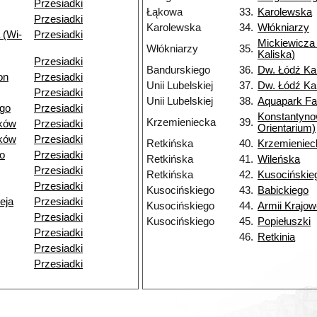
Przesiadki
Łąkowa
33.
Karolewska
Przesiadki
Karolewska
34.
Włókniarzy
 (Wi-
Przesiadki
Mickiewicza 
Włókniarzy
35.
Kaliska)
Przesiadki
Bandurskiego
36.
Dw. Łódź Ka
on
Przesiadki
Unii Lubelskiej
37.
Dw. Łódź Ka
Przesiadki
Unii Lubelskiej
38.
Aquapark Fa
go
Przesiadki
Konstantyn
Krzemieniecka
39.
ków
Przesiadki
Orientarium)
ków
Przesiadki
Retkińska
40.
Krzemieniec
o
Przesiadki
Retkińska
41.
Wileńska
Przesiadki
Retkińska
42.
Kusocińskie
Przesiadki
Kusocińskiego
43.
Babickiego
eja
Przesiadki
Kusocińskiego
44.
Armii Krajow
Przesiadki
Kusocińskiego
45.
Popiełuszki
Przesiadki
46.
Retkinia
Przesiadki
Przesiadki