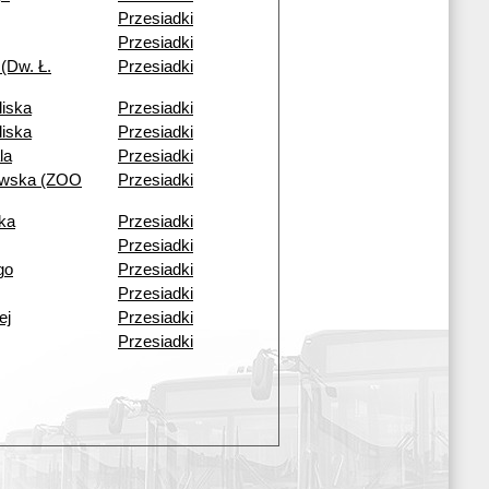
Przesiadki
Przesiadki
(Dw. Ł.
Przesiadki
liska
Przesiadki
liska
Przesiadki
la
Przesiadki
owska (ZOO
Przesiadki
ka
Przesiadki
Przesiadki
go
Przesiadki
Przesiadki
ej
Przesiadki
Przesiadki