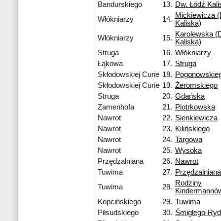
Bandurskiego
13.
Dw. Łódź Kali
Mickiewicza (
Włókniarzy
14.
Kaliska)
Karolewska (D
Włókniarzy
15.
Kaliska)
Struga
16.
Włókniarzy
Łąkowa
17.
Struga
Skłodowskiej Curie
18.
Pogonowskie
Skłodowskiej Curie
19.
Żeromskiego
Struga
20.
Gdańska
Zamenhofa
21.
Piotrkowska
Nawrot
22.
Sienkiewicza
Nawrot
23.
Kilińskiego
Nawrot
24.
Targowa
Nawrot
25.
Wysoka
Przędzalniana
26.
Nawrot
Tuwima
27.
Przędzalniana
Rodziny
Tuwima
28.
Kindermannó
Kopcińskiego
29.
Tuwima
Piłsudskiego
30.
Śmigłego-Ry