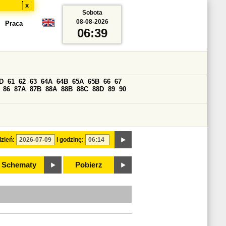
x
Sobota
08-08-2026
Praca
06:39
D
61
62
63
64A
64B
65A
65B
66
67
86
87A
87B
88A
88B
88C
88D
89
90
zień:
i godzinę:
Schematy
Pobierz