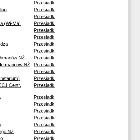
Przesiadki
ion
Przesiadki
Przesiadki
na (Wi-Ma)
Przesiadki
Przesiadki
Przesiadki
ydza
Przesiadki
Przesiadki
ohmanów NŻ
Przesiadki
ndermannów NŻ
Przesiadki
Przesiadki
netarium)
Przesiadki
(EC1 Centr.
Przesiadki
a
Przesiadki
Przesiadki
Przesiadki
Przesiadki
o
Przesiadki
ego NŻ
Przesiadki
go
Przesiadki