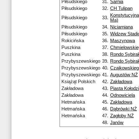
Piłsudskiego
31.
Sarnia
Piłsudskiego
32.
CH Tulipan
Konstytucyjna
Piłsudskiego
33.
Ma)
Piłsudskiego
34.
Niciarniana
Piłsudskiego
35.
Widzew Stadi
Rokicińska
36.
Maszynowa
Puszkina
37.
Chmielowskie
Puszkina
38.
Rondo Sybira
Przybyszewskiego
39.
Rondo Sybira
Przybyszewskiego
40.
Czajkowskieg
Przybyszewskiego
41.
Augustów NŻ
Książąt Polskich
42.
Zakładowa
Zakładowa
43.
Piasta Kołodzi
Zakładowa
44.
Odnowiciela
Hetmańska
45.
Zakładowa
Hetmańska
46.
Dąbrówki NŻ
Hetmańska
47.
Zagłoby NŻ
48.
Janów