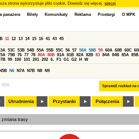
sza strona wykorzystuje pliki cookie. Dowiedz się więcej.
więcej
a pasażera
Bilety
Komunikaty
Reklama
Przetargi
O MPK
0B
11
12
13
14
15
16
41
43
45
53A
53C
53B
54B
55A
55B
55C
56
57
58A
58B
59
60A
60B
60C
60
75A
75B
76
77
78
80A
80B
81A
81B
82A
82B
83
84A
84B
85A
85B
97B
99
100
101
201
202
6.
F1
G1
G2
H
W
N5B
N6
N7A
N7B
N8
N9
a 80A
Sprawdź rozkład na d
Utrudnienia
Przystanki
Połączenia
, zmiana trasy