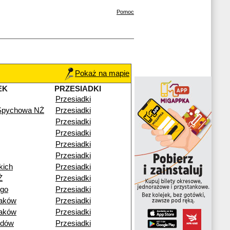
Pomoc
Pokaż na mapie
EK
PRZESIADKI
Przesiadki
 Spychowa NŻ
Przesiadki
Przesiadki
Przesiadki
Przesiadki
Przesiadki
kich
Przesiadki
Ż
Przesiadki
ego
Przesiadki
raków
Przesiadki
raków
Przesiadki
idów
Przesiadki