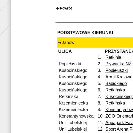
Powrót
PODSTAWOWE KIERUNKI
Janów
ULICA
PRZYSTANE
1.
Retkinia
Popiełuszki
2.
Pływacka NŻ
Kusocińskiego
3.
Popiełuszki
Kusocińskiego
4.
Armii Krajowe
Kusocińskiego
5.
Babickiego
Kusocińskiego
6.
Retkińska
Retkińska
7.
Kusocińskieg
Krzemieniecka
8.
Retkińska
Krzemieniecka
9.
Konstantyno
Konstantynowska
10.
ZOO Orientar
Unii Lubelskiej
11.
Aquapark Fal
Unii Lubelskiej
12.
Sport Arena 