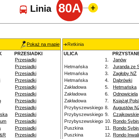
80A
Linia
Pokaż na mapie
Retkinia
K
PRZESIADKI
ULICA
PRZYSTAN
Przesiadki
1.
Janów
Przesiadki
Hetmańska
2.
Juranda ze
Przesiadki
Hetmańska
3.
Zagłoby NŻ
j
Przesiadki
Hetmańska
4.
Dąbrówki
Przesiadki
Zakładowa
5.
Hetmańska
Przesiadki
Zakładowa
6.
Odnowiciela
o
Przesiadki
Zakładowa
7.
Książąt Pols
Przesiadki
Przybyszewskiego
8.
Augustów N
wska
Przesiadki
Przybyszewskiego
9.
Czajkowski
ium
Przesiadki
Przybyszewskiego
10.
Rondo Sybi
a
Przesiadki
Puszkina
11.
Rondo Sybi
P&R
Przesiadki
Puszkina
12.
Rondo Inwal