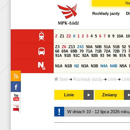
Na
Rozkłady jazdy
Dl
Z
Z1
Z2
0
1
2
3
4
5
6
7
8
9
10A
1
Z3
Z6
Z13
Z43
50A
50B
51A
51B
52
68
69A
69B
70
71A
71B
72A
72B
73
91A
91B
91C
92A
92B
93
94
96
97A
N1A
N1B
N2
N3A
N3B
N4A
N4B
N5A
Start
Rozkłady jazdy
Linie
Lini
Linie
Zmiany
W dniach 10 - 12 lipca 2026 roku