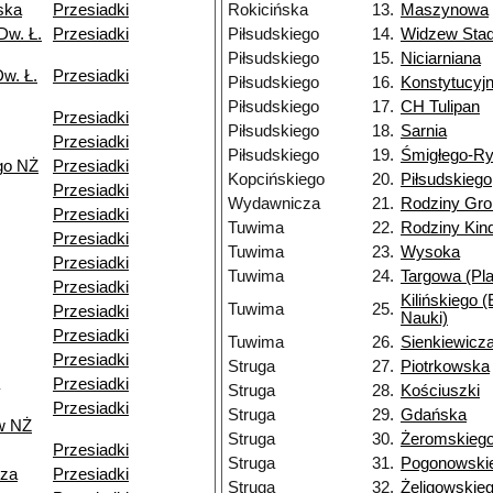
ska
Przesiadki
Rokicińska
13.
Maszynowa
Dw. Ł.
Przesiadki
Piłsudskiego
14.
Widzew Stad
Piłsudskiego
15.
Niciarniana
w. Ł.
Przesiadki
Piłsudskiego
16.
Konstytucyj
Piłsudskiego
17.
CH Tulipan
Przesiadki
Piłsudskiego
18.
Sarnia
Przesiadki
Piłsudskiego
19.
Śmigłego-R
go NŻ
Przesiadki
Kopcińskiego
20.
Piłsudskiego
Przesiadki
Wydawnicza
21.
Rodziny Gr
Przesiadki
Tuwima
22.
Rodziny Ki
Przesiadki
Tuwima
23.
Wysoka
Przesiadki
Tuwima
24.
Targowa (Pla
Przesiadki
Kilińskiego 
Tuwima
25.
Przesiadki
Nauki)
Przesiadki
Tuwima
26.
Sienkiewicz
Przesiadki
Struga
27.
Piotrkowska
Przesiadki
Struga
28.
Kościuszki
Przesiadki
Struga
29.
Gdańska
w NŻ
Struga
30.
Żeromskieg
Przesiadki
Struga
31.
Pogonowski
dza
Przesiadki
Struga
32.
Żeligowskie