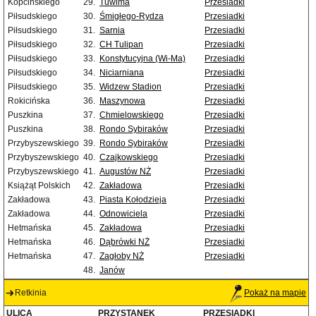
Kopcińskiego
29.
Tuwima
Przesiadki
Piłsudskiego
30.
Śmigłego-Rydza
Przesiadki
Piłsudskiego
31.
Sarnia
Przesiadki
Piłsudskiego
32.
CH Tulipan
Przesiadki
Piłsudskiego
33.
Konstytucyjna (Wi-Ma)
Przesiadki
Piłsudskiego
34.
Niciarniana
Przesiadki
Piłsudskiego
35.
Widzew Stadion
Przesiadki
Rokicińska
36.
Maszynowa
Przesiadki
Puszkina
37.
Chmielowskiego
Przesiadki
Puszkina
38.
Rondo Sybiraków
Przesiadki
Przybyszewskiego
39.
Rondo Sybiraków
Przesiadki
Przybyszewskiego
40.
Czajkowskiego
Przesiadki
Przybyszewskiego
41.
Augustów NŻ
Przesiadki
Książąt Polskich
42.
Zakładowa
Przesiadki
Zakładowa
43.
Piasta Kołodzieja
Przesiadki
Zakładowa
44.
Odnowiciela
Przesiadki
Hetmańska
45.
Zakładowa
Przesiadki
Hetmańska
46.
Dąbrówki NŻ
Przesiadki
Hetmańska
47.
Zagłoby NŻ
Przesiadki
48.
Janów
Retkinia
Pokaż na mapie
ULICA
PRZYSTANEK
PRZESIADKI