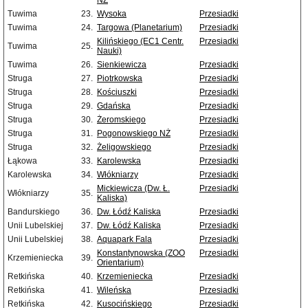
NŻ
Tuwima
23.
Wysoka
Przesiadki
Tuwima
24.
Targowa (Planetarium)
Przesiadki
Kilińskiego (EC1 Centr.
Przesiadki
Tuwima
25.
Nauki)
Tuwima
26.
Sienkiewicza
Przesiadki
Struga
27.
Piotrkowska
Przesiadki
Struga
28.
Kościuszki
Przesiadki
Struga
29.
Gdańska
Przesiadki
Struga
30.
Żeromskiego
Przesiadki
Struga
31.
Pogonowskiego NŻ
Przesiadki
Struga
32.
Żeligowskiego
Przesiadki
Łąkowa
33.
Karolewska
Przesiadki
Karolewska
34.
Włókniarzy
Przesiadki
Mickiewicza (Dw. Ł.
Przesiadki
Włókniarzy
35.
Kaliska)
Bandurskiego
36.
Dw. Łódź Kaliska
Przesiadki
Unii Lubelskiej
37.
Dw. Łódź Kaliska
Przesiadki
Unii Lubelskiej
38.
Aquapark Fala
Przesiadki
Konstantynowska (ZOO
Przesiadki
Krzemieniecka
39.
Orientarium)
Retkińska
40.
Krzemieniecka
Przesiadki
Retkińska
41.
Wileńska
Przesiadki
Retkińska
42.
Kusocińskiego
Przesiadki