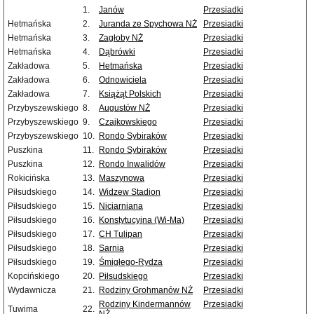
1.
Janów
Przesiadki
Hetmańska
2.
Juranda ze Spychowa NŻ
Przesiadki
Hetmańska
3.
Zagłoby NŻ
Przesiadki
Hetmańska
4.
Dąbrówki
Przesiadki
Zakładowa
5.
Hetmańska
Przesiadki
Zakładowa
6.
Odnowiciela
Przesiadki
Zakładowa
7.
Książąt Polskich
Przesiadki
Przybyszewskiego
8.
Augustów NŻ
Przesiadki
Przybyszewskiego
9.
Czajkowskiego
Przesiadki
Przybyszewskiego
10.
Rondo Sybiraków
Przesiadki
Puszkina
11.
Rondo Sybiraków
Przesiadki
Puszkina
12.
Rondo Inwalidów
Przesiadki
Rokicińska
13.
Maszynowa
Przesiadki
Piłsudskiego
14.
Widzew Stadion
Przesiadki
Piłsudskiego
15.
Niciarniana
Przesiadki
Piłsudskiego
16.
Konstytucyjna (Wi-Ma)
Przesiadki
Piłsudskiego
17.
CH Tulipan
Przesiadki
Piłsudskiego
18.
Sarnia
Przesiadki
Piłsudskiego
19.
Śmigłego-Rydza
Przesiadki
Kopcińskiego
20.
Piłsudskiego
Przesiadki
Wydawnicza
21.
Rodziny Grohmanów NŻ
Przesiadki
Rodziny Kindermannów
Przesiadki
Tuwima
22.