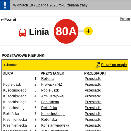
W dniach 10 - 12 lipca 2026 roku, zmiana trasy
Pomoc
Powrót
80A
Linia
PODSTAWOWE KIERUNKI
Janów
Pokaż na mapie
ULICA
PRZYSTANEK
PRZESIADKI
1.
Retkinia
Przesiadki
Popiełuszki
2.
Pływacka NŻ
Przesiadki
Kusocińskiego
3.
Popiełuszki
Przesiadki
Kusocińskiego
4.
Armii Krajowej
Przesiadki
Kusocińskiego
5.
Babickiego
Przesiadki
Kusocińskiego
6.
Retkińska
Przesiadki
Retkińska
7.
Kusocińskiego
Przesiadki
Krzemieniecka
8.
Retkińska
Przesiadki
Krzemieniecka
9.
Konstantynowska
Przesiadki