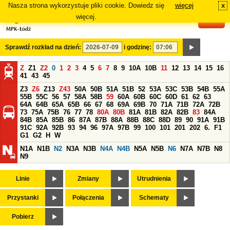
Nasza strona wykorzystuje pliki cookie. Dowiedz się
więcej
x
#
więcej.
Sprawdź rozkład na dzień:
i godzinę:
Z
Z1
Z2
0
1
2
3
4
5
6
7
8
9
10A
10B
11
12
13
14
15
16
41
43
45
Z3
Z6
Z13
Z43
50A
50B
51A
51B
52
53A
53C
53B
54B
55A
55B
55C
56
57
58A
58B
59
60A
60B
60C
60D
61
62
63
64A
64B
65A
65B
66
67
68
69A
69B
70
71A
71B
72A
72B
73
75A
75B
76
77
78
80A
80B
81A
81B
82A
82B
83
84A
84B
85A
85B
86
87A
87B
88A
88B
88C
88D
89
90
91A
91B
91C
92A
92B
93
94
96
97A
97B
99
100
101
201
202
6.
F1
G1
G2
H
W
N1A
N1B
N2
N3A
N3B
N4A
N4B
N5A
N5B
N6
N7A
N7B
N8
N9
Linie
Zmiany
Utrudnienia
Przystanki
Połączenia
Schematy
Pobierz