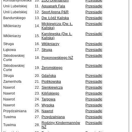
Konstantynowska
10.
ZOO Orientarium
Przesiadki
Unii Lubelskiej
11.
Aquapark Fala
Przesiadki
Unii Lubelskiej
12.
Sport Arena P&R
Przesiadki
Bandurskiego
13.
Dw. Łódź Kaliska
Przesiadki
Mickiewicza (Dw. Ł.
Przesiadki
Włókniarzy
14.
Kaliska)
Karolewska (Dw. Ł.
Przesiadki
Włókniarzy
15.
Kaliska)
Struga
16.
Włókniarzy
Przesiadki
Łąkowa
17.
Struga
Przesiadki
Skłodowskiej
Przesiadki
18.
Pogonowskiego NŻ
Curie
Skłodowskiej
Przesiadki
19.
Żeromskiego
Curie
Struga
20.
Gdańska
Przesiadki
Zamenhofa
21.
Piotrkowska
Przesiadki
Nawrot
22.
Sienkiewicza
Przesiadki
Nawrot
23.
Kilińskiego
Przesiadki
Nawrot
24.
Targowa
Przesiadki
Nawrot
25.
Wysoka
Przesiadki
Przędzalniana
26.
Nawrot
Przesiadki
Tuwima
27.
Przędzalniana
Przesiadki
Rodziny Kindermannów
Przesiadki
Tuwima
28.
NŻ