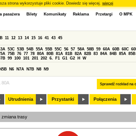
sza strona wykorzystuje pliki cookie. Dowiedz się więcej.
więcej
a pasażera
Bilety
Komunikaty
Reklama
Przetargi
O MPK
0B
11
12
13
14
15
16
41
43
45
53A
53C
53B
54B
55A
55B
55C
56
57
58A
58B
59
60A
60B
60C
60
75A
75B
76
77
78
80A
80B
81A
81B
82A
82B
83
84A
84B
85A
85B
97B
99
100
101
201
202
6.
F1
G1
G2
H
W
N5B
N6
N7A
N7B
N8
N9
a 80A
Sprawdź rozkład na d
Utrudnienia
Przystanki
Połączenia
, zmiana trasy