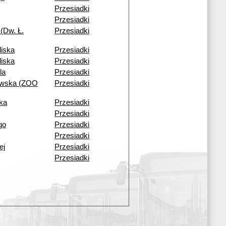
Przesiadki
Przesiadki
(Dw. Ł.
Przesiadki
liska
Przesiadki
liska
Przesiadki
la
Przesiadki
owska (ZOO
Przesiadki
ka
Przesiadki
Przesiadki
go
Przesiadki
Przesiadki
ej
Przesiadki
Przesiadki