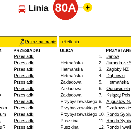
80A
Linia
Pokaż na mapie
Retkinia
K
PRZESIADKI
ULICA
PRZYSTAN
Przesiadki
1.
Janów
Przesiadki
Hetmańska
2.
Juranda ze
Przesiadki
Hetmańska
3.
Zagłoby NŻ
j
Przesiadki
Hetmańska
4.
Dąbrówki
Przesiadki
Zakładowa
5.
Hetmańska
Przesiadki
Zakładowa
6.
Odnowiciela
o
Przesiadki
Zakładowa
7.
Książąt Pols
Przesiadki
Przybyszewskiego
8.
Augustów N
wska
Przesiadki
Przybyszewskiego
9.
Czajkowski
ium
Przesiadki
Przybyszewskiego
10.
Rondo Sybi
a
Przesiadki
Puszkina
11.
Rondo Sybi
P&R
Przesiadki
Puszkina
12.
Rondo Inwal