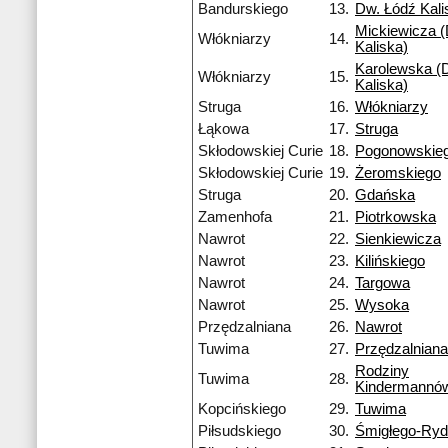
Bandurskiego
13.
Dw. Łódź Kali
Mickiewicza (
Włókniarzy
14.
Kaliska)
Karolewska (D
Włókniarzy
15.
Kaliska)
Struga
16.
Włókniarzy
Łąkowa
17.
Struga
Skłodowskiej Curie
18.
Pogonowskie
Skłodowskiej Curie
19.
Żeromskiego
Struga
20.
Gdańska
Zamenhofa
21.
Piotrkowska
Nawrot
22.
Sienkiewicza
Nawrot
23.
Kilińskiego
Nawrot
24.
Targowa
Nawrot
25.
Wysoka
Przędzalniana
26.
Nawrot
Tuwima
27.
Przędzalniana
Rodziny
Tuwima
28.
Kindermannó
Kopcińskiego
29.
Tuwima
Piłsudskiego
30.
Śmigłego-Ry