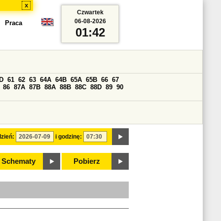
x
Czwartek
06-08-2026
Praca
01:42
D
61
62
63
64A
64B
65A
65B
66
67
86
87A
87B
88A
88B
88C
88D
89
90
zień:
i godzinę:
Schematy
Pobierz