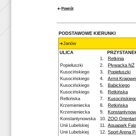
Powrót
PODSTAWOWE KIERUNKI
Janów
ULICA
PRZYSTANE
1.
Retkinia
Popiełuszki
2.
Pływacka NŻ
Kusocińskiego
3.
Popiełuszki
Kusocińskiego
4.
Armii Krajowe
Kusocińskiego
5.
Babickiego
Kusocińskiego
6.
Retkińska
Retkińska
7.
Kusocińskieg
Krzemieniecka
8.
Retkińska
Krzemieniecka
9.
Konstantyno
Konstantynowska
10.
ZOO Orientar
Unii Lubelskiej
11.
Aquapark Fal
Unii Lubelskiej
12.
Sport Arena 