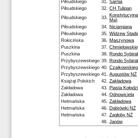
Piłsudskiego
31.
Sarnia
Piłsudskiego
32.
CH Tulipan
Konstytucyjna
Piłsudskiego
33.
Ma)
Piłsudskiego
34.
Niciarniana
Piłsudskiego
35.
Widzew Stadi
Rokicińska
36.
Maszynowa
Puszkina
37.
Chmielowskie
Puszkina
38.
Rondo Sybira
Przybyszewskiego
39.
Rondo Sybira
Przybyszewskiego
40.
Czajkowskieg
Przybyszewskiego
41.
Augustów NŻ
Książąt Polskich
42.
Zakładowa
Zakładowa
43.
Piasta Kołodzi
Zakładowa
44.
Odnowiciela
Hetmańska
45.
Zakładowa
Hetmańska
46.
Dąbrówki NŻ
Hetmańska
47.
Zagłoby NŻ
48.
Janów