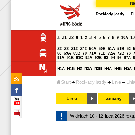
Na
Rozkłady jazdy
Dl
Z
Z1
Z2
0
1
2
3
4
5
6
7
8
9
10A
1
Z3
Z6
Z13
Z43
50A
50B
51A
51B
52
68
69A
69B
70
71A
71B
72A
72B
73
91A
91B
91C
92A
92B
93
94
96
97A
N1A
N1B
N2
N3A
N3B
N4A
N4B
N5A
Start
Rozkłady jazdy
Linie
Lini
Linie
Zmiany
W dniach 10 - 12 lipca 2026 roku