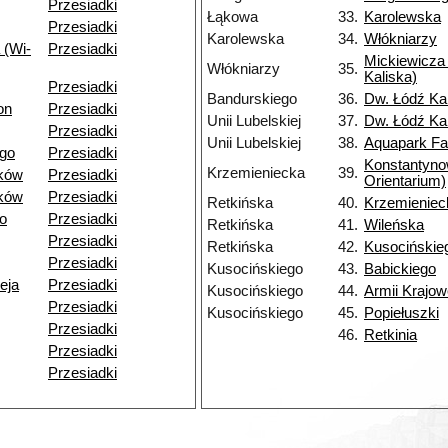
Przesiadki
Łąkowa
33.
Karolewska
Przesiadki
Karolewska
34.
Włókniarzy
 (Wi-
Przesiadki
Mickiewicza 
Włókniarzy
35.
Kaliska)
Przesiadki
Bandurskiego
36.
Dw. Łódź Ka
on
Przesiadki
Unii Lubelskiej
37.
Dw. Łódź Ka
Przesiadki
Unii Lubelskiej
38.
Aquapark Fa
go
Przesiadki
Konstantyn
Krzemieniecka
39.
ków
Przesiadki
Orientarium)
ków
Przesiadki
Retkińska
40.
Krzemieniec
o
Przesiadki
Retkińska
41.
Wileńska
Przesiadki
Retkińska
42.
Kusocińskie
Przesiadki
Kusocińskiego
43.
Babickiego
eja
Przesiadki
Kusocińskiego
44.
Armii Krajow
Przesiadki
Kusocińskiego
45.
Popiełuszki
Przesiadki
46.
Retkinia
Przesiadki
Przesiadki