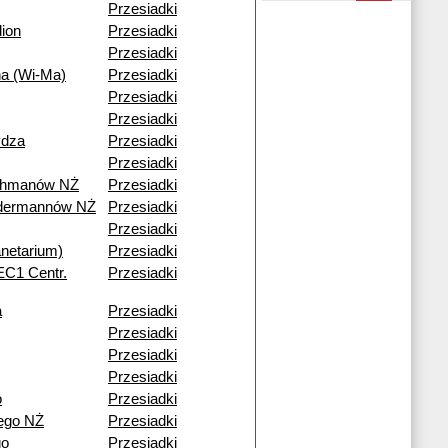
Przesiadki
ion
Przesiadki
Przesiadki
na (Wi-Ma)
Przesiadki
Przesiadki
Przesiadki
ydza
Przesiadki
Przesiadki
ohmanów NŻ
Przesiadki
ndermannów NŻ
Przesiadki
Przesiadki
netarium)
Przesiadki
(EC1 Centr.
Przesiadki
a
Przesiadki
Przesiadki
Przesiadki
Przesiadki
o
Przesiadki
ego NŻ
Przesiadki
go
Przesiadki