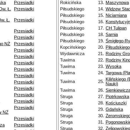
ska
Przesiadki
Rokicińska
13.
Maszynowa
Dw. Ł.
Przesiadki
Piłsudskiego
14.
Widzew Stad
Piłsudskiego
15.
Niciarniana
w. Ł.
Przesiadki
Piłsudskiego
16.
Konstytucyj
Piłsudskiego
17.
CH Tulipan
Przesiadki
Piłsudskiego
18.
Sarnia
Przesiadki
Piłsudskiego
19.
Śmigłego-R
go NŻ
Przesiadki
Kopcińskiego
20.
Piłsudskiego
Przesiadki
Wydawnicza
21.
Rodziny Gr
Przesiadki
Tuwima
22.
Rodziny Ki
Przesiadki
Tuwima
23.
Wysoka
Przesiadki
Tuwima
24.
Targowa (Pla
Przesiadki
Kilińskiego 
Tuwima
25.
Przesiadki
Nauki)
Przesiadki
Tuwima
26.
Sienkiewicz
Przesiadki
Struga
27.
Piotrkowska
Przesiadki
Struga
28.
Kościuszki
Przesiadki
Struga
29.
Gdańska
w NŻ
Struga
30.
Żeromskieg
Przesiadki
Struga
31.
Pogonowski
dza
Przesiadki
Struga
32.
Żeligowskie