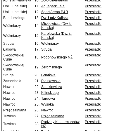
Konstantynowska
10.
ZOO Orientarium
Przesiadki
Unii Lubelskiej
11.
Aquapark Fala
Przesiadki
Unii Lubelskiej
12.
Sport Arena P&R
Przesiadki
Bandurskiego
13.
Dw. Łódź Kaliska
Przesiadki
Mickiewicza (Dw. Ł.
Przesiadki
Włókniarzy
14.
Kaliska)
Karolewska (Dw. Ł.
Przesiadki
Włókniarzy
15.
Kaliska)
Struga
16.
Włókniarzy
Przesiadki
Łąkowa
17.
Struga
Przesiadki
Skłodowskiej
Przesiadki
18.
Pogonowskiego NŻ
Curie
Skłodowskiej
Przesiadki
19.
Żeromskiego
Curie
Struga
20.
Gdańska
Przesiadki
Zamenhofa
21.
Piotrkowska
Przesiadki
Nawrot
22.
Sienkiewicza
Przesiadki
Nawrot
23.
Kilińskiego
Przesiadki
Nawrot
24.
Targowa
Przesiadki
Nawrot
25.
Wysoka
Przesiadki
Przędzalniana
26.
Nawrot
Przesiadki
Tuwima
27.
Przędzalniana
Przesiadki
Rodziny Kindermannów
Przesiadki
Tuwima
28.
NŻ