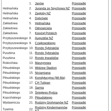
1.
Janów
Przesiadki
Hetmańska
2.
Juranda ze Spychowa NŻ
Przesiadki
Hetmańska
3.
Zagłoby NŻ
Przesiadki
Hetmańska
4.
Dąbrówki
Przesiadki
Zakładowa
5.
Hetmańska
Przesiadki
Zakładowa
6.
Odnowiciela
Przesiadki
Zakładowa
7.
Książąt Polskich
Przesiadki
Przybyszewskiego
8.
Augustów NŻ
Przesiadki
Przybyszewskiego
9.
Czajkowskiego
Przesiadki
Przybyszewskiego
10.
Rondo Sybiraków
Przesiadki
Puszkina
11.
Rondo Sybiraków
Przesiadki
Puszkina
12.
Rondo Inwalidów
Przesiadki
Rokicińska
13.
Maszynowa
Przesiadki
Piłsudskiego
14.
Widzew Stadion
Przesiadki
Piłsudskiego
15.
Niciarniana
Przesiadki
Piłsudskiego
16.
Konstytucyjna (Wi-Ma)
Przesiadki
Piłsudskiego
17.
CH Tulipan
Przesiadki
Piłsudskiego
18.
Sarnia
Przesiadki
Piłsudskiego
19.
Śmigłego-Rydza
Przesiadki
Kopcińskiego
20.
Piłsudskiego
Przesiadki
Wydawnicza
21.
Rodziny Grohmanów NŻ
Przesiadki
Rodziny Kindermannów
Przesiadki
Tuwima
22.