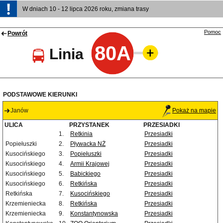
W dniach 10 - 12 lipca 2026 roku, zmiana trasy
Pomoc
Powrót
80A
Linia
PODSTAWOWE KIERUNKI
Janów
Pokaż na mapie
ULICA
PRZYSTANEK
PRZESIADKI
1.
Retkinia
Przesiadki
Popiełuszki
2.
Pływacka NŻ
Przesiadki
Kusocińskiego
3.
Popiełuszki
Przesiadki
Kusocińskiego
4.
Armii Krajowej
Przesiadki
Kusocińskiego
5.
Babickiego
Przesiadki
Kusocińskiego
6.
Retkińska
Przesiadki
Retkińska
7.
Kusocińskiego
Przesiadki
Krzemieniecka
8.
Retkińska
Przesiadki
Krzemieniecka
9.
Konstantynowska
Przesiadki