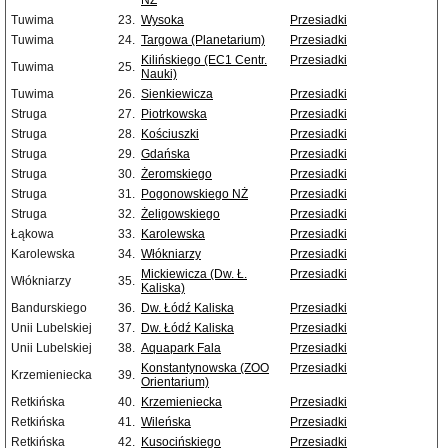
NŻ
Tuwima
23.
Wysoka
Przesiadki
Tuwima
24.
Targowa (Planetarium)
Przesiadki
Kilińskiego (EC1 Centr.
Przesiadki
Tuwima
25.
Nauki)
Tuwima
26.
Sienkiewicza
Przesiadki
Struga
27.
Piotrkowska
Przesiadki
Struga
28.
Kościuszki
Przesiadki
Struga
29.
Gdańska
Przesiadki
Struga
30.
Żeromskiego
Przesiadki
Struga
31.
Pogonowskiego NŻ
Przesiadki
Struga
32.
Żeligowskiego
Przesiadki
Łąkowa
33.
Karolewska
Przesiadki
Karolewska
34.
Włókniarzy
Przesiadki
Mickiewicza (Dw. Ł.
Przesiadki
Włókniarzy
35.
Kaliska)
Bandurskiego
36.
Dw. Łódź Kaliska
Przesiadki
Unii Lubelskiej
37.
Dw. Łódź Kaliska
Przesiadki
Unii Lubelskiej
38.
Aquapark Fala
Przesiadki
Konstantynowska (ZOO
Przesiadki
Krzemieniecka
39.
Orientarium)
Retkińska
40.
Krzemieniecka
Przesiadki
Retkińska
41.
Wileńska
Przesiadki
Retkińska
42.
Kusocińskiego
Przesiadki