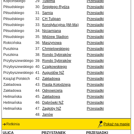
Kopcińskiego
29.
Tuwima
Przesiadki
Piłsudskiego
30.
Śmigłego-Rydza
Przesiadki
Piłsudskiego
31.
Sarnia
Przesiadki
Piłsudskiego
32.
CH Tulipan
Przesiadki
Piłsudskiego
33.
Konstytucyjna (Wi-Ma)
Przesiadki
Piłsudskiego
34.
Niciarniana
Przesiadki
Piłsudskiego
35.
Widzew Stadion
Przesiadki
Rokicińska
36.
Maszynowa
Przesiadki
Puszkina
37.
Chmielowskiego
Przesiadki
Puszkina
38.
Rondo Sybiraków
Przesiadki
Przybyszewskiego
39.
Rondo Sybiraków
Przesiadki
Przybyszewskiego
40.
Czajkowskiego
Przesiadki
Przybyszewskiego
41.
Augustów NŻ
Przesiadki
Książąt Polskich
42.
Zakładowa
Przesiadki
Zakładowa
43.
Piasta Kołodzieja
Przesiadki
Zakładowa
44.
Odnowiciela
Przesiadki
Hetmańska
45.
Zakładowa
Przesiadki
Hetmańska
46.
Dąbrówki NŻ
Przesiadki
Hetmańska
47.
Zagłoby NŻ
Przesiadki
48.
Janów
Retkinia
Pokaż na mapie
ULICA
PRZYSTANEK
PRZESIADKI