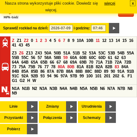
Nasza strona wykorzystuje pliki cookie. Dowiedz się
więcej
x
#
więcej.
Sprawdź rozkład na dzień:
i godzinę:
Z
Z1
Z2
0
1
2
3
4
5
6
7
8
9
10A
10B
11
12
13
14
15
16
41
43
45
Z3
Z6
Z13
Z43
50A
50B
51A
51B
52
53A
53C
53B
54B
55A
55B
55C
56
57
58A
58B
59
60A
60B
60C
60D
61
62
63
64A
64B
65A
65B
66
67
68
69A
69B
70
71A
71B
72A
72B
73
75A
75B
76
77
78
80A
80B
81A
81B
82A
82B
83
84A
84B
85A
85B
86
87A
87B
88A
88B
88C
88D
89
90
91A
91B
91C
92A
92B
93
94
96
97A
97B
99
100
101
201
202
6.
F1
G1
G2
H
W
N1A
N1B
N2
N3A
N3B
N4A
N4B
N5A
N5B
N6
N7A
N7B
N8
N9
Linie
Zmiany
Utrudnienia
Przystanki
Połączenia
Schematy
Pobierz