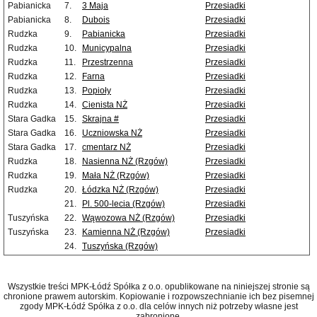
Pabianicka
7.
3 Maja
Przesiadki
Pabianicka
8.
Dubois
Przesiadki
Rudzka
9.
Pabianicka
Przesiadki
Rudzka
10.
Municypalna
Przesiadki
Rudzka
11.
Przestrzenna
Przesiadki
Rudzka
12.
Farna
Przesiadki
Rudzka
13.
Popioły
Przesiadki
Rudzka
14.
Cienista NŻ
Przesiadki
Stara Gadka
15.
Skrajna #
Przesiadki
Stara Gadka
16.
Uczniowska NŻ
Przesiadki
Stara Gadka
17.
cmentarz NŻ
Przesiadki
Rudzka
18.
Nasienna NŻ (Rzgów)
Przesiadki
Rudzka
19.
Mała NŻ (Rzgów)
Przesiadki
Rudzka
20.
Łódzka NŻ (Rzgów)
Przesiadki
21.
Pl. 500-lecia (Rzgów)
Przesiadki
Tuszyńska
22.
Wąwozowa NŻ (Rzgów)
Przesiadki
Tuszyńska
23.
Kamienna NŻ (Rzgów)
Przesiadki
24.
Tuszyńska (Rzgów)
Wszystkie treści MPK-Łódź Spółka z o.o. opublikowane na niniejszej stronie są
chronione prawem autorskim. Kopiowanie i rozpowszechnianie ich bez pisemnej
zgody MPK-Łódź Spółka z o.o. dla celów innych niż potrzeby własne jest
zabronione.