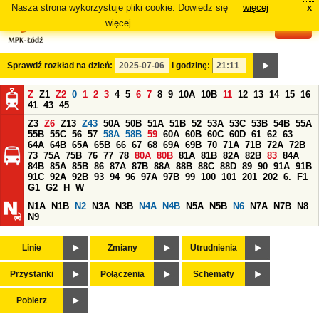
Nasza strona wykorzystuje pliki cookie. Dowiedz się
więcej
x
#
więcej.
Sprawdź rozkład na dzień:
i godzinę:
Z
Z1
Z2
0
1
2
3
4
5
6
7
8
9
10A
10B
11
12
13
14
15
16
41
43
45
Z3
Z6
Z13
Z43
50A
50B
51A
51B
52
53A
53C
53B
54B
55A
55B
55C
56
57
58A
58B
59
60A
60B
60C
60D
61
62
63
64A
64B
65A
65B
66
67
68
69A
69B
70
71A
71B
72A
72B
73
75A
75B
76
77
78
80A
80B
81A
81B
82A
82B
83
84A
84B
85A
85B
86
87A
87B
88A
88B
88C
88D
89
90
91A
91B
91C
92A
92B
93
94
96
97A
97B
99
100
101
201
202
6.
F1
G1
G2
H
W
N1A
N1B
N2
N3A
N3B
N4A
N4B
N5A
N5B
N6
N7A
N7B
N8
N9
Linie
Zmiany
Utrudnienia
Przystanki
Połączenia
Schematy
Pobierz