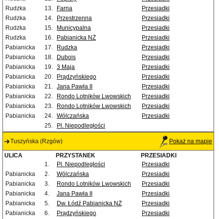
Rudzka
13.
Farna
Przesiadki
Rudzka
14.
Przestrzenna
Przesiadki
Rudzka
15.
Municypalna
Przesiadki
Rudzka
16.
Pabianicka NŻ
Przesiadki
Pabianicka
17.
Rudzka
Przesiadki
Pabianicka
18.
Dubois
Przesiadki
Pabianicka
19.
3 Maja
Przesiadki
Pabianicka
20.
Prądzyńskiego
Przesiadki
Pabianicka
21.
Jana Pawła II
Przesiadki
Pabianicka
22.
Rondo Lotników Lwowskich
Przesiadki
Pabianicka
23.
Rondo Lotników Lwowskich
Przesiadki
Pabianicka
24.
Wólczańska
Przesiadki
25.
Pl. Niepodległości
Tuszyńska (Rzgów)
Pokaż na mapie
ULICA
PRZYSTANEK
PRZESIADKI
1.
Pl. Niepodległości
Przesiadki
Pabianicka
2.
Wólczańska
Przesiadki
Pabianicka
3.
Rondo Lotników Lwowskich
Przesiadki
Pabianicka
4.
Jana Pawła II
Przesiadki
Pabianicka
5.
Dw. Łódź Pabianicka NŻ
Przesiadki
Pabianicka
6.
Prądzyńskiego
Przesiadki