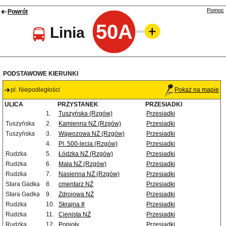
Pomoc
Powrót
50A
Linia
PODSTAWOWE KIERUNKI
pl. Niepodległości
Pokaż na mapie
ULICA
PRZYSTANEK
PRZESIADKI
1.
Tuszyńska (Rzgów)
Przesiadki
Tuszyńska
2.
Kamienna NŻ (Rzgów)
Przesiadki
Tuszyńska
3.
Wąwozowa NŻ (Rzgów)
Przesiadki
4.
Pl. 500-lecia (Rzgów)
Przesiadki
Rudzka
5.
Łódzka NŻ (Rzgów)
Przesiadki
Rudzka
6.
Mała NŻ (Rzgów)
Przesiadki
Rudzka
7.
Nasienna NŻ (Rzgów)
Przesiadki
Stara Gadka
8.
cmentarz NŻ
Przesiadki
Stara Gadka
9.
Zdrojowa NŻ
Przesiadki
Rudzka
10.
Skrajna #
Przesiadki
Rudzka
11.
Cienista NŻ
Przesiadki
Rudzka
12.
Popioły
Przesiadki