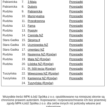
Pabianicka
7.
3 Maja
Przesiadki
Pabianicka
8.
Dubois
Przesiadki
Rudzka
9.
Pabianicka
Przesiadki
Rudzka
10.
Municypalna
Przesiadki
Rudzka
11.
Przestrzenna
Przesiadki
Rudzka
12.
Farna
Przesiadki
Rudzka
13.
Popioły
Przesiadki
Rudzka
14.
Cienista NŻ
Przesiadki
Stara Gadka
15.
Skrajna #
Przesiadki
Stara Gadka
16.
Uczniowska NŻ
Przesiadki
Stara Gadka
17.
cmentarz NŻ
Przesiadki
Rudzka
18.
Nasienna NŻ (Rzgów)
Przesiadki
Rudzka
19.
Mała NŻ (Rzgów)
Przesiadki
Rudzka
20.
Łódzka NŻ (Rzgów)
Przesiadki
21.
Pl. 500-lecia (Rzgów)
Przesiadki
Tuszyńska
22.
Wąwozowa NŻ (Rzgów)
Przesiadki
Tuszyńska
23.
Kamienna NŻ (Rzgów)
Przesiadki
24.
Tuszyńska (Rzgów)
Wszystkie treści MPK-Łódź Spółka z o.o. opublikowane na niniejszej stronie są
chronione prawem autorskim. Kopiowanie i rozpowszechnianie ich bez pisemnej
zgody MPK-Łódź Spółka z o.o. dla celów innych niż potrzeby własne jest
zabronione.