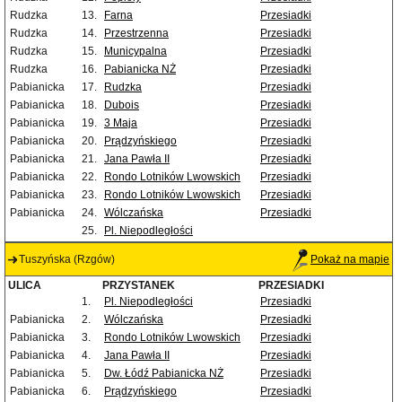
Rudzka
13.
Farna
Przesiadki
Rudzka
14.
Przestrzenna
Przesiadki
Rudzka
15.
Municypalna
Przesiadki
Rudzka
16.
Pabianicka NŻ
Przesiadki
Pabianicka
17.
Rudzka
Przesiadki
Pabianicka
18.
Dubois
Przesiadki
Pabianicka
19.
3 Maja
Przesiadki
Pabianicka
20.
Prądzyńskiego
Przesiadki
Pabianicka
21.
Jana Pawła II
Przesiadki
Pabianicka
22.
Rondo Lotników Lwowskich
Przesiadki
Pabianicka
23.
Rondo Lotników Lwowskich
Przesiadki
Pabianicka
24.
Wólczańska
Przesiadki
25.
Pl. Niepodległości
Tuszyńska (Rzgów)
Pokaż na mapie
ULICA
PRZYSTANEK
PRZESIADKI
1.
Pl. Niepodległości
Przesiadki
Pabianicka
2.
Wólczańska
Przesiadki
Pabianicka
3.
Rondo Lotników Lwowskich
Przesiadki
Pabianicka
4.
Jana Pawła II
Przesiadki
Pabianicka
5.
Dw. Łódź Pabianicka NŻ
Przesiadki
Pabianicka
6.
Prądzyńskiego
Przesiadki