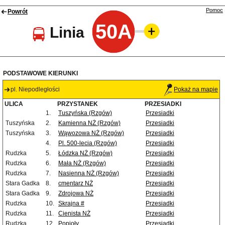
Pomoc
Powrót
50A
Linia
PODSTAWOWE KIERUNKI
pl. Niepodległości
Pokaż na mapie
ULICA
PRZYSTANEK
PRZESIADKI
1.
Tuszyńska (Rzgów)
Przesiadki
Tuszyńska
2.
Kamienna NŻ (Rzgów)
Przesiadki
Tuszyńska
3.
Wąwozowa NŻ (Rzgów)
Przesiadki
4.
Pl. 500-lecia (Rzgów)
Przesiadki
Rudzka
5.
Łódzka NŻ (Rzgów)
Przesiadki
Rudzka
6.
Mała NŻ (Rzgów)
Przesiadki
Rudzka
7.
Nasienna NŻ (Rzgów)
Przesiadki
Stara Gadka
8.
cmentarz NŻ
Przesiadki
Stara Gadka
9.
Zdrojowa NŻ
Przesiadki
Rudzka
10.
Skrajna #
Przesiadki
Rudzka
11.
Cienista NŻ
Przesiadki
Rudzka
12.
Popioły
Przesiadki