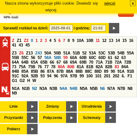
Nasza strona wykorzystuje pliki cookie. Dowiedz się
więcej
x
#
więcej.
Sprawdź rozkład na dzień:
i godzinę:
Z
Z1
Z2
0
1
2
3
4
5
6
7
8
9
10A
10B
11
12
13
14
15
16
41
43
45
Z3
Z6
Z13
Z43
50A
50B
51A
51B
52
53A
53C
53B
54B
55A
55B
55C
56
57
58A
58B
59
60A
60B
60C
60D
61
62
63
64A
64B
65A
65B
66
67
68
69A
69B
70
71A
71B
72A
72B
73
75A
75B
76
77
78
80A
80B
81A
81B
82A
82B
83
84A
84B
85A
85B
86
87A
87B
88A
88B
88C
88D
89
90
91A
91B
91C
92A
92B
93
94
96
97A
97B
99
100
101
201
202
6.
F1
G1
G2
H
W
N1A
N1B
N2
N3A
N3B
N4A
N4B
N5A
N5B
N6
N7A
N7B
N8
N9
Linie
Zmiany
Utrudnienia
Przystanki
Połączenia
Schematy
Pobierz