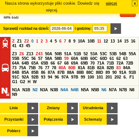
Nasza strona wykorzystuje pliki cookie. Dowiedz się
więcej
x
#
więcej.
Sprawdź rozkład na dzień:
i godzinę:
Z
Z1
Z2
0
1
2
3
4
5
6
7
8
9
10A
10B
11
12
13
14
15
16
41
43
45
Z3
Z6
Z13
Z43
50A
50B
51A
51B
52
53A
53C
53B
54B
55A
55B
55C
56
57
58A
58B
59
60A
60B
60C
60D
61
62
63
64A
64B
65A
65B
66
67
68
69A
69B
70
71A
71B
72A
72B
73
75A
75B
76
77
78
80A
80B
81A
81B
82A
82B
83
84A
84B
85A
85B
86
87A
87B
88A
88B
88C
88D
89
90
91A
91B
91C
92A
92B
93
94
96
97A
97B
99
100
101
201
202
6.
F1
G1
G2
H
W
N1A
N1B
N2
N3A
N3B
N4A
N4B
N5A
N5B
N6
N7A
N7B
N8
N9
Linie
Zmiany
Utrudnienia
Przystanki
Połączenia
Schematy
Pobierz