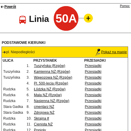
Pomoc
Powrót
50A
Linia
PODSTAWOWE KIERUNKI
pl. Niepodległości
Pokaż na mapie
ULICA
PRZYSTANEK
PRZESIADKI
1.
Tuszyńska (Rzgów)
Przesiadki
Tuszyńska
2.
Kamienna NŻ (Rzgów)
Przesiadki
Tuszyńska
3.
Wąwozowa NŻ (Rzgów)
Przesiadki
4.
Pl. 500-lecia (Rzgów)
Przesiadki
Rudzka
5.
Łódzka NŻ (Rzgów)
Przesiadki
Rudzka
6.
Mała NŻ (Rzgów)
Przesiadki
Rudzka
7.
Nasienna NŻ (Rzgów)
Przesiadki
Stara Gadka
8.
cmentarz NŻ
Przesiadki
Stara Gadka
9.
Zdrojowa NŻ
Przesiadki
Rudzka
10.
Skrajna #
Przesiadki
Rudzka
11.
Cienista NŻ
Przesiadki
Rudzka
12.
Popioły
Przesiadki