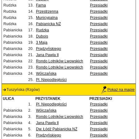
Rudzka
13.
Farna
Przesiadki
Rudzka
14.
Przestrzenna
Przesiadki
Rudzka
15.
Municypalna
Przesiadki
Rudzka
16.
Pabianicka NŻ
Przesiadki
Pabianicka
17.
Rudzka
Przesiadki
Pabianicka
18.
Dubois
Przesiadki
Pabianicka
19.
3 Maja
Przesiadki
Pabianicka
20.
Prądzyńskiego
Przesiadki
Pabianicka
21.
Jana Pawła II
Przesiadki
Pabianicka
22.
Rondo Lotników Lwowskich
Przesiadki
Pabianicka
23.
Rondo Lotników Lwowskich
Przesiadki
Pabianicka
24.
Wólczańska
Przesiadki
25.
Pl. Niepodległości
Tuszyńska (Rzgów)
Pokaż na mapie
ULICA
PRZYSTANEK
PRZESIADKI
1.
Pl. Niepodległości
Przesiadki
Pabianicka
2.
Wólczańska
Przesiadki
Pabianicka
3.
Rondo Lotników Lwowskich
Przesiadki
Pabianicka
4.
Jana Pawła II
Przesiadki
Pabianicka
5.
Dw. Łódź Pabianicka NŻ
Przesiadki
Pabianicka
6.
Prądzyńskiego
Przesiadki