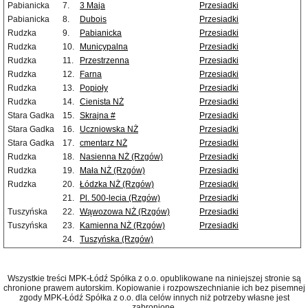
Pabianicka
7.
3 Maja
Przesiadki
Pabianicka
8.
Dubois
Przesiadki
Rudzka
9.
Pabianicka
Przesiadki
Rudzka
10.
Municypalna
Przesiadki
Rudzka
11.
Przestrzenna
Przesiadki
Rudzka
12.
Farna
Przesiadki
Rudzka
13.
Popioły
Przesiadki
Rudzka
14.
Cienista NŻ
Przesiadki
Stara Gadka
15.
Skrajna #
Przesiadki
Stara Gadka
16.
Uczniowska NŻ
Przesiadki
Stara Gadka
17.
cmentarz NŻ
Przesiadki
Rudzka
18.
Nasienna NŻ (Rzgów)
Przesiadki
Rudzka
19.
Mała NŻ (Rzgów)
Przesiadki
Rudzka
20.
Łódzka NŻ (Rzgów)
Przesiadki
21.
Pl. 500-lecia (Rzgów)
Przesiadki
Tuszyńska
22.
Wąwozowa NŻ (Rzgów)
Przesiadki
Tuszyńska
23.
Kamienna NŻ (Rzgów)
Przesiadki
24.
Tuszyńska (Rzgów)
Wszystkie treści MPK-Łódź Spółka z o.o. opublikowane na niniejszej stronie są
chronione prawem autorskim. Kopiowanie i rozpowszechnianie ich bez pisemnej
zgody MPK-Łódź Spółka z o.o. dla celów innych niż potrzeby własne jest
zabronione.